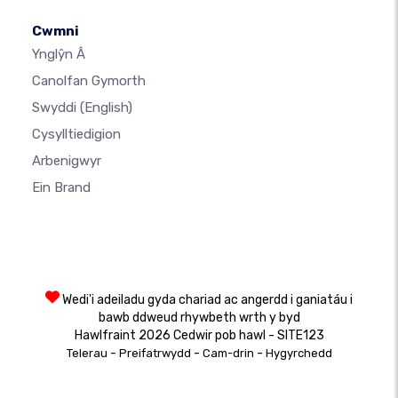
Cwmni
Ynglŷn Â
Canolfan Gymorth
Swyddi
(English)
Cysylltiedigion
Arbenigwyr
Ein Brand
Wedi'i adeiladu gyda chariad ac angerdd i ganiatáu i
bawb ddweud rhywbeth wrth y byd
Hawlfraint 2026 Cedwir pob hawl - SITE123
-
-
-
Telerau
Preifatrwydd
Cam-drin
Hygyrchedd