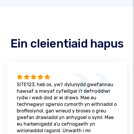
Ein cleientiaid hapus
SITE123, heb os, yw'r dylunydd gwefannau
hawsaf a mwyaf cyfeillgar i'r defnyddiwr
rydw i wedi dod ar ei draws. Mae eu
technegwyr sgwrsio cymorth yn eithriadol o
broffesiynol, gan wneud y broses o greu
gwefan drawiadol yn anhygoel o syml. Mae
eu harbenigedd a'u cefnogaeth yn
wirioneddol ragorol. Unwaith i mi