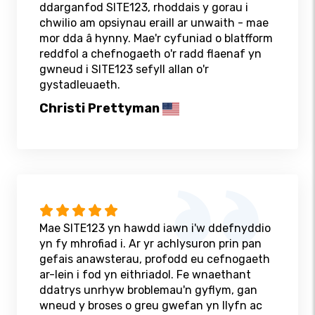
ddarganfod SITE123, rhoddais y gorau i
chwilio am opsiynau eraill ar unwaith - mae
mor dda â hynny. Mae'r cyfuniad o blatfform
reddfol a chefnogaeth o'r radd flaenaf yn
gwneud i SITE123 sefyll allan o'r
gystadleuaeth.
Christi Prettyman
Mae SITE123 yn hawdd iawn i'w ddefnyddio
yn fy mhrofiad i. Ar yr achlysuron prin pan
gefais anawsterau, profodd eu cefnogaeth
ar-lein i fod yn eithriadol. Fe wnaethant
ddatrys unrhyw broblemau'n gyflym, gan
wneud y broses o greu gwefan yn llyfn ac