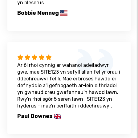
yn bleserus.
Bobbie Menneg
Ar ôl rhoi cynnig ar wahanol adeiladwyr
gwe, mae SITE123 yn sefyll allan fel yr orau i
ddechreuwyr fel fi. Mae ei broses hawdd ei
defnyddio a'i gefnogaeth ar-lein eithriadol
yn gwneud creu gwefannau'n hawdd iawn.
Rwy'n rhoi sgôr 5 seren lawn i SITE123 yn
hyderus - mae'n berffaith i ddechreuwyr.
Paul Downes