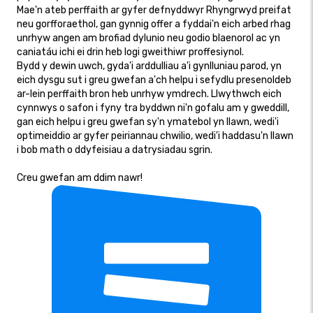
Mae'n ateb perffaith ar gyfer defnyddwyr Rhyngrwyd preifat
neu gorfforaethol, gan gynnig offer a fyddai'n eich arbed rhag
unrhyw angen am brofiad dylunio neu godio blaenorol ac yn
caniatáu ichi ei drin heb logi gweithiwr proffesiynol.
Bydd y dewin uwch, gyda'i arddulliau a'i gynlluniau parod, yn
eich dysgu sut i greu gwefan a'ch helpu i sefydlu presenoldeb
ar-lein perffaith bron heb unrhyw ymdrech. Llwythwch eich
cynnwys o safon i fyny tra byddwn ni'n gofalu am y gweddill,
gan eich helpu i greu gwefan sy'n ymatebol yn llawn, wedi'i
optimeiddio ar gyfer peiriannau chwilio, wedi'i haddasu'n llawn
i bob math o ddyfeisiau a datrysiadau sgrin.
Creu gwefan am ddim nawr!