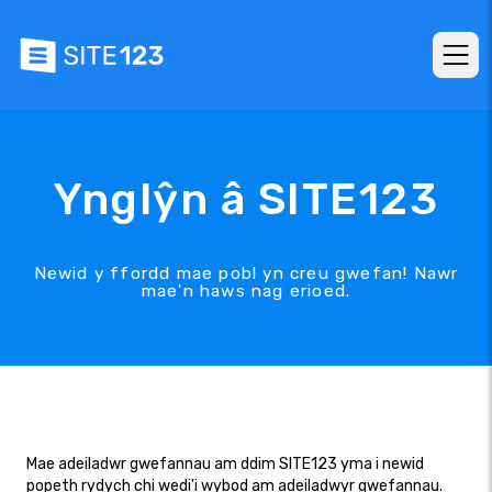
Ynglŷn â SITE123
Newid y ffordd mae pobl yn creu gwefan! Nawr
mae'n haws nag erioed.
Mae adeiladwr gwefannau am ddim SITE123 yma i newid
popeth rydych chi wedi'i wybod am adeiladwyr gwefannau.