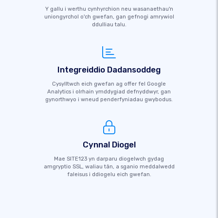
Y gallu i werthu cynhyrchion neu wasanaethau'n
uniongyrchol o'ch gwefan, gan gefnogi amrywiol
ddulliau talu.
Integreiddio Dadansoddeg
Cysylltwch eich gwefan ag offer fel Google
Analytics i olrhain ymddygiad defnyddwyr, gan
gynorthwyo i wneud penderfyniadau gwybodus.
Cynnal Diogel
Mae SITE123 yn darparu diogelwch gydag
amgryptio SSL, waliau tân, a sganio meddalwedd
faleisus i ddiogelu eich gwefan.