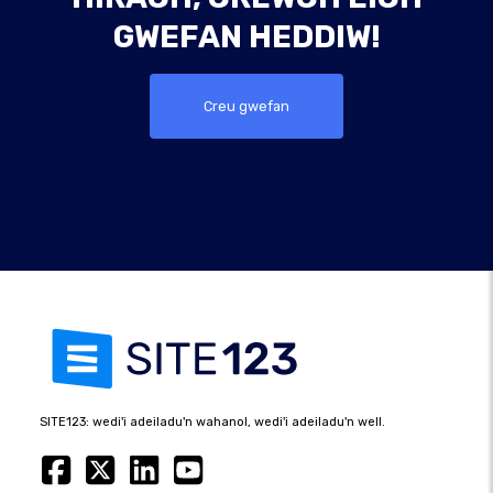
GWEFAN HEDDIW!
Creu gwefan
SITE123: wedi'i adeiladu'n wahanol, wedi'i adeiladu'n well.