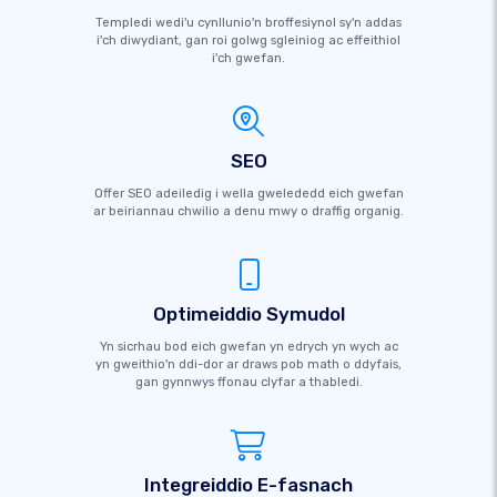
Templedi wedi'u cynllunio'n broffesiynol sy'n addas
i'ch diwydiant, gan roi golwg sgleiniog ac effeithiol
i'ch gwefan.
SEO
Offer SEO adeiledig i wella gwelededd eich gwefan
ar beiriannau chwilio a denu mwy o draffig organig.
Optimeiddio Symudol
Yn sicrhau bod eich gwefan yn edrych yn wych ac
yn gweithio'n ddi-dor ar draws pob math o ddyfais,
gan gynnwys ffonau clyfar a thabledi.
Integreiddio E-fasnach