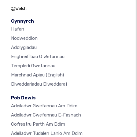
Welsh
Cynnyrch
Hafan
Nodweddion
Adolygiadau
Enghreifftiau O Wefannau
Templedi Gwefannau
Marchnad Apiau
(English)
Diweddariadau Diweddaraf
Pob Dewis
Adeiladwr Gwefannau Am Ddim
Adeiladwr Gwefannau E-Fasnach
Cofrestru Parth Am Ddim
Adeiladwr Tudalen Lanio Am Ddim