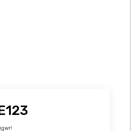
E123
igwr!