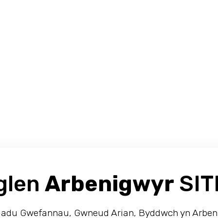
glen
Arbenigwyr
SIT
ladu Gwefannau, Gwneud Arian, Byddwch yn Arben