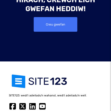
GWEFAN HEDDIW!
Creu gwefan
SITE123: wedi'i adeiladu'n wahanol, wedi'i adeiladu'n well.