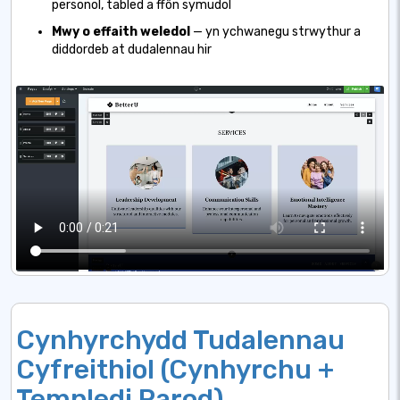
personol, tabled a ffôn symudol
Mwy o effaith weledol
— yn ychwanegu strwythur a
diddordeb at dudalennau hir
Cynhyrchydd Tudalennau
Cyfreithiol (Cynhyrchu +
Templedi Parod)