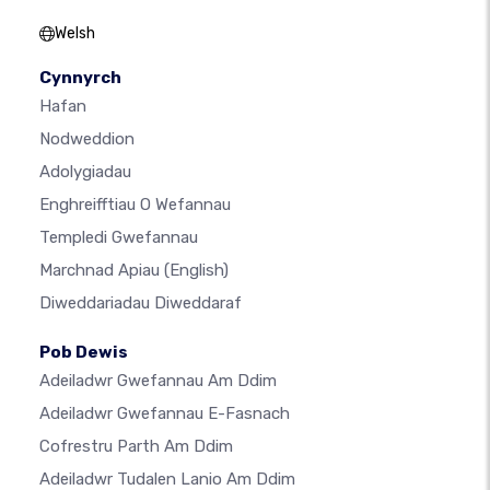
Welsh
Cynnyrch
Hafan
Nodweddion
Adolygiadau
Enghreifftiau O Wefannau
Templedi Gwefannau
Marchnad Apiau
(English)
Diweddariadau Diweddaraf
Pob Dewis
Adeiladwr Gwefannau Am Ddim
Adeiladwr Gwefannau E-Fasnach
Cofrestru Parth Am Ddim
Adeiladwr Tudalen Lanio Am Ddim