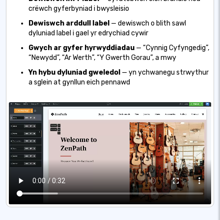
crëwch gyferbyniad i bwysleisio
Dewiswch arddull label
— dewiswch o blith sawl
dyluniad label i gael yr edrychiad cywir
Gwych ar gyfer hyrwyddiadau
— “Cynnig Cyfyngedig”,
“Newydd”, “Ar Werth”, “Y Gwerth Gorau”, a mwy
Yn hybu dyluniad gweledol
— yn ychwanegu strwythur
a sglein at gynllun eich pennawd