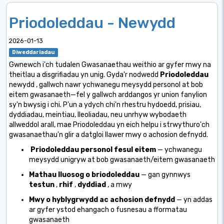
Priodoleddau - Newydd
2026-01-13
Diweddariadau
Gwnewch i'ch tudalen Gwasanaethau weithio ar gyfer mwy na
theitlau a disgrifiadau yn unig. Gyda'r
nodwedd
Priodoleddau
newydd
, gallwch nawr ychwanegu meysydd personol at bob
eitem gwasanaeth—fel y gallwch arddangos yr union fanylion
sy'n bwysig i chi. P'un a ydych chi'n rhestru hydoedd, prisiau,
dyddiadau, meintiau, lleoliadau, neu unrhyw wybodaeth
allweddol arall, mae Priodoleddau yn eich helpu i strwythuro'ch
gwasanaethau'n glir a datgloi llawer mwy o achosion defnydd.
Priodoleddau personol fesul eitem
— ychwanegu
meysydd unigryw at bob gwasanaeth/eitem gwasanaeth
Mathau lluosog o briodoleddau
— gan gynnwys
testun
,
rhif
,
dyddiad
, a mwy
Mwy o hyblygrwydd ac achosion defnydd
— yn addas
ar gyfer ystod ehangach o fusnesau a fformatau
gwasanaeth