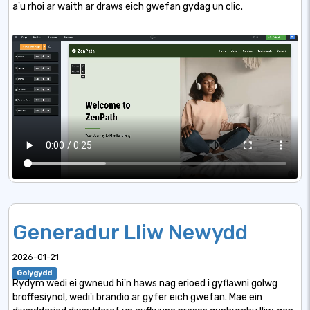
a'u rhoi ar waith ar draws eich gwefan gydag un clic.
Generadur Lliw Newydd
2026-01-21
Golygydd
Rydym wedi ei gwneud hi'n haws nag erioed i gyflawni golwg
broffesiynol, wedi'i brandio ar gyfer eich gwefan. Mae ein