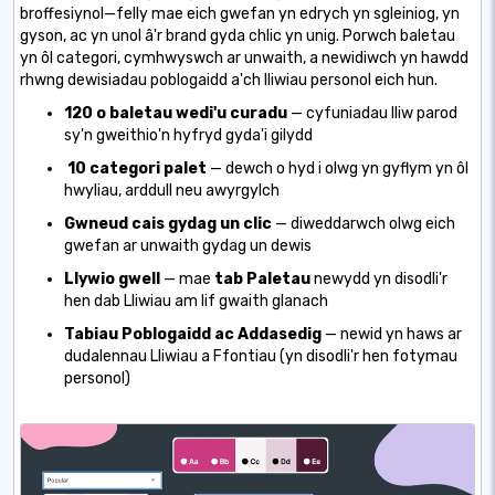
broffesiynol—felly mae eich gwefan yn edrych yn sgleiniog, yn
gyson, ac yn unol â'r brand gyda chlic yn unig. Porwch baletau
yn ôl categori, cymhwyswch ar unwaith, a newidiwch yn hawdd
rhwng dewisiadau poblogaidd a'ch lliwiau personol eich hun.
120 o baletau wedi'u curadu
— cyfuniadau lliw parod
sy'n gweithio'n hyfryd gyda'i gilydd
10 categori palet
— dewch o hyd i olwg yn gyflym yn ôl
hwyliau, arddull neu awyrgylch
Gwneud cais gydag un clic
— diweddarwch olwg eich
gwefan ar unwaith gydag un dewis
Llywio gwell
—
mae
tab Paletau
newydd
yn disodli'r
hen dab Lliwiau am lif gwaith glanach
Tabiau Poblogaidd ac Addasedig
— newid yn haws ar
dudalennau Lliwiau a Ffontiau (yn disodli'r hen fotymau
personol)