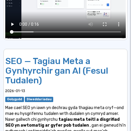
SEO — Tagiau Meta a
Gynhyrchir gan AI (Fesul
Tudalen)
2026-01-13
Golygydd
Diweddariadau
Mae cael SEO yn iawn yn dechrau gyda thagiau meta cryf—ond
mae eu hysgrifennu tudalen wrth dudalen yn cymryd amser.
Nawr gallwch chi gynhyrchu
tagiau meta teitl a disgrifiad
SEO yn awtomatig ar gyfer pob tudalen
, gan ei gwneud hi'n