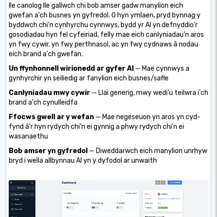
lle canolog lle gallwch chi bob amser gadw manylion eich
gwefan a'ch busnes yn gyfredol. O hyn ymlaen, pryd bynnag y
byddwch chi'n cynhyrchu cynnwys, bydd yr AI yn defnyddio'r
gosodiadau hyn fel cyfeiriad, felly mae eich canlyniadau'n aros
yn fwy cywir, yn fwy perthnasol, ac yn fwy cydnaws â nodau
eich brand a'ch gwefan.
Un ffynhonnell wirionedd ar gyfer AI
— Mae cynnwys a
gynhyrchir yn seiliedig ar fanylion eich busnes/safle
Canlyniadau mwy cywir
— Llai generig, mwy wedi'u teilwra i'ch
brand a'ch cynulleidfa
Ffocws gwell ar y wefan
— Mae negeseuon yn aros yn cyd-
fynd â'r hyn rydych chi'n ei gynnig a phwy rydych chi'n ei
wasanaethu
Bob amser yn gyfredol
— Diweddarwch eich manylion unrhyw
bryd i wella allbynnau AI yn y dyfodol ar unwaith