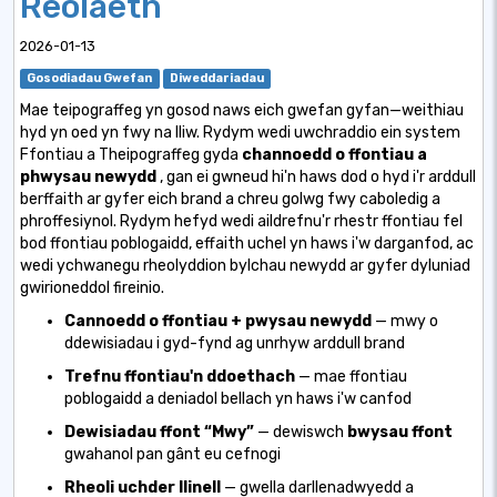
Reolaeth
2026-01-13
Gosodiadau Gwefan
Diweddariadau
Mae teipograffeg yn gosod naws eich gwefan gyfan—weithiau
hyd yn oed yn fwy na lliw. Rydym wedi uwchraddio ein system
Ffontiau a Theipograffeg gyda
channoedd o ffontiau a
phwysau newydd
, gan ei gwneud hi'n haws dod o hyd i'r arddull
berffaith ar gyfer eich brand a chreu golwg fwy caboledig a
phroffesiynol. Rydym hefyd wedi aildrefnu'r rhestr ffontiau fel
bod ffontiau poblogaidd, effaith uchel yn haws i'w darganfod, ac
wedi ychwanegu rheolyddion bylchau newydd ar gyfer dyluniad
gwirioneddol fireinio.
Cannoedd o ffontiau + pwysau newydd
— mwy o
ddewisiadau i gyd-fynd ag unrhyw arddull brand
Trefnu ffontiau'n ddoethach
— mae ffontiau
poblogaidd a deniadol bellach yn haws i'w canfod
Dewisiadau ffont “Mwy”
— dewiswch
bwysau ffont
gwahanol
pan gânt eu cefnogi
Rheoli uchder llinell
— gwella darllenadwyedd a