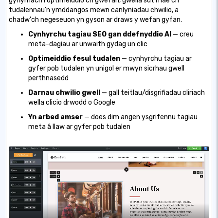
gyflymach i optimeiddio'ch gwefan, gwella sut mae'ch
tudalennau'n ymddangos mewn canlyniadau chwilio, a
chadw'ch negeseuon yn gyson ar draws y wefan gyfan.
Cynhyrchu tagiau SEO gan ddefnyddio AI
— creu
meta-dagiau ar unwaith gydag un clic
Optimeiddio fesul tudalen
— cynhyrchu tagiau ar
gyfer pob tudalen yn unigol er mwyn sicrhau gwell
perthnasedd
Darnau chwilio gwell
— gall teitlau/disgrifiadau cliriach
wella clicio drwodd o Google
Yn arbed amser
— does dim angen ysgrifennu tagiau
meta â llaw ar gyfer pob tudalen