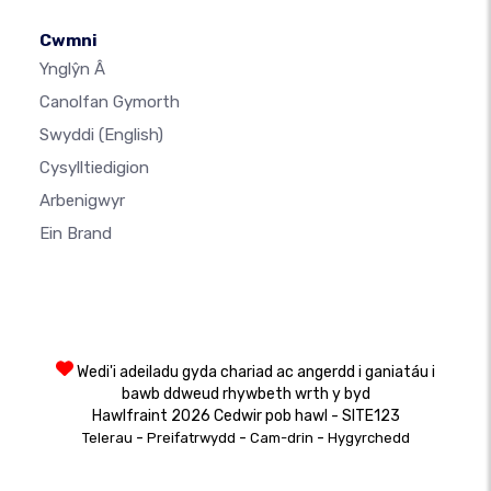
Cwmni
Ynglŷn Â
Canolfan Gymorth
Swyddi
(English)
Cysylltiedigion
Arbenigwyr
Ein Brand
Wedi'i adeiladu gyda chariad ac angerdd i ganiatáu i
bawb ddweud rhywbeth wrth y byd
Hawlfraint 2026 Cedwir pob hawl - SITE123
-
-
-
Telerau
Preifatrwydd
Cam-drin
Hygyrchedd