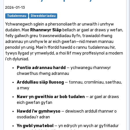
2026-01-13
Tudalennau
Diweddariadau
Ychwanegwch sglein a phersonoliaeth ar unwaith i unrhyw
dudalen.
Mae
Rhannwyr Siâp
bellach ar gael ar draws y wefan,
felly gallwch greu trawsnewidiadau llyfn, trawiadol rhwng
adrannau yn unrhyw le ar eich gwefan—nid mewn mannau
penodol yn unig. Mae'n ffordd hawdd o rannu tudalennau hir,
tywys llygad yr ymwelydd, a rhoi llif mwy proffesiynol a modern
i'ch dyluniad.
Pontio adrannau hardd
— ychwanegu rhannwyr
chwaethus rhwng adrannau
Arddulliau siâp lluosog
— tonnau, cromliniau, saethau,
a mwy
Nawr yn gweithio ar bob tudalen
— ar gael ar draws
eich gwefan gyfan
Hawdd i'w gymhwyso
— dewiswch arddull rhannwr o
osodiadau'r adran
Yn gwbl ymatebol
— yn edrych yn wych ar gyfrifiadur