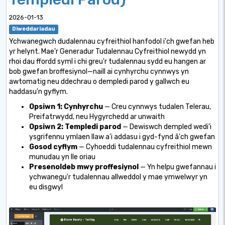
2026-01-13
Diweddariadau
Ychwanegwch dudalennau cyfreithiol hanfodol i'ch gwefan heb
yr helynt. Mae'r Generadur Tudalennau Cyfreithiol newydd yn
rhoi dau ffordd syml i chi greu'r tudalennau sydd eu hangen ar
bob gwefan broffesiynol—naill ai cynhyrchu cynnwys yn
awtomatig neu ddechrau o dempledi parod y gallwch eu
haddasu'n gyflym.
Opsiwn 1: Cynhyrchu
— Creu cynnwys tudalen Telerau,
Preifatrwydd, neu Hygyrchedd ar unwaith
Opsiwn 2: Templedi parod
— Dewiswch dempled wedi'i
ysgrifennu ymlaen llaw a'i addasu i gyd-fynd â'ch gwefan
Gosod cyflym
— Cyhoeddi tudalennau cyfreithiol mewn
munudau yn lle oriau
Presenoldeb mwy proffesiynol
— Yn helpu gwefannau i
ychwanegu'r tudalennau allweddol y mae ymwelwyr yn
eu disgwyl