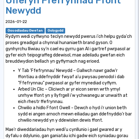
Offeryn Ffefrynnau Ffont
Newydd
2026-01-22
Gosodiadau Gwefan
Golygydd
Rydym wedi cyflwyno teclyn newydd pwerus i'ch helpu gyda'ch
proses greadigol a chynnal hunaniaeth brand gyson. O
gynhyrchu lliwiau sy'n cael eu gyrru gan AI i gartref pwrpasol ar
gyfer eich teipograffeg ddewisol, mae adeiladu gwefan eich
breuddwydion bellach yn gyflymach nag erioed.
Y Tab 'Ffefrynnau' Newydd – Gallwch nawr gadw'r
ffontiau a ddefnyddir fwyaf a'u pwysau penodol i dab
"Ffefrynnau" pwrpasol ar gyfer mynediad cyflym.
Arbed Un Clic – Cliciwch ar yr eicon seren wrth ymyl
unrhyw ffont yn y llyfrgell i'w ychwanegu ar unwaith at
eich rhestr ffefrynnau.
Chwilio a hidlo Ffont Gwell – Dewch o hyd i'r union beth
sydd ei angen arnoch mewn eiliadau gan ddefnyddio'r bar
chwilio newydd yn y ddewislen dewis ffont.
Mae'r diweddariadau hyn wedi'u cynllunio i gael gwared ar y
dyfalu o ddylunio, gan ganiatáu ichi gadw eich syniadau gorau