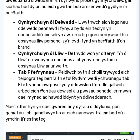
diweddariad diweddaraf yn cyflwyno proses gynhyrchu lliw, gan
sicrhau bod dyluniad eich gwefan bob amser wedi'i gydlynu'n
berffaith.
Cynhyrchu yn ôl Delwedd
– Llwythwch eich logo neu
ddelwedd pennawd i fyny, a bydd ein teclyn yn
dadansoddi'r picseli yn awtomatig i greu amrywiaeth o
opsiynau lliw personol sy'n cyd-fynd yn berffaith â'ch
brand.
Cynhyrchu yn ôl Lliw
– Defnyddiwch yr offeryn "Yn ôl
Lliw" i fewnbynnu cod hecs a chynhyrchu ystod o
opsiynau Lliw ar unwaith.
Tab Ffefrynnau
– Peidiwch byth â cholli trywydd eich
teipograffeg berffaith eto! Rydym wedi ychwanegu tab
Ffefrynnau pwrpasol yn y ddewislen ffont lle gallwch
arbed eich ffontiau dewisol a'u pwysau penodol er mwyn
cael mynediad hawdd iddynt yn ddiweddarach.
Mae'r offer hyn yn cael gwared ar y dyfalu o ddylunio, gan
ganiatáu i chi ganolbwyntio ar eich cynnwys tra ein bod ni'n
ymdrin â'r estheteg.