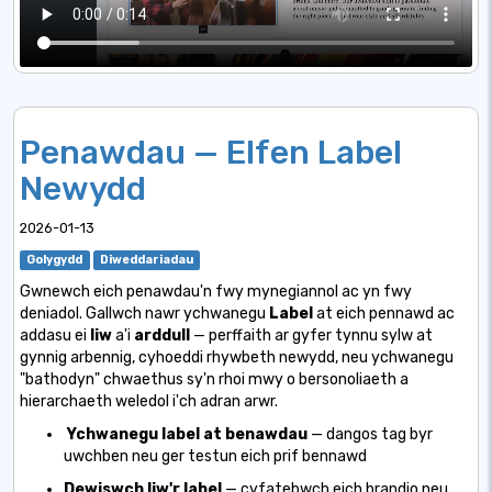
Penawdau — Elfen Label
Newydd
2026-01-13
Golygydd
Diweddariadau
Gwnewch eich penawdau'n fwy mynegiannol ac yn fwy
deniadol. Gallwch nawr ychwanegu
Label
at eich pennawd ac
addasu ei
liw
a'i
arddull
— perffaith ar gyfer tynnu sylw at
gynnig arbennig, cyhoeddi rhywbeth newydd, neu ychwanegu
"bathodyn" chwaethus sy'n rhoi mwy o bersonoliaeth a
hierarchaeth weledol i'ch adran arwr.
Ychwanegu label at benawdau
— dangos tag byr
uwchben neu ger testun eich prif bennawd
Dewiswch liw'r label
— cyfatebwch eich brandio neu