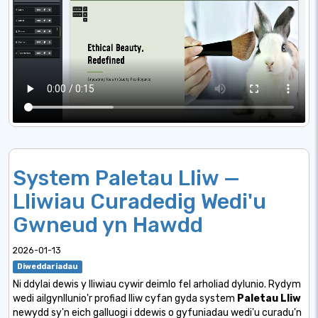
System Paletau Lliw —
Lliwiau Curadedig Wedi'u
Gwneud yn Hawdd
2026-01-13
Diweddariadau
Ni ddylai dewis y lliwiau cywir deimlo fel arholiad dylunio. Rydym
wedi ailgynllunio'r profiad lliw cyfan gyda
system
Paletau Lliw
newydd
sy'n eich galluogi i ddewis o gyfuniadau wedi'u curadu'n