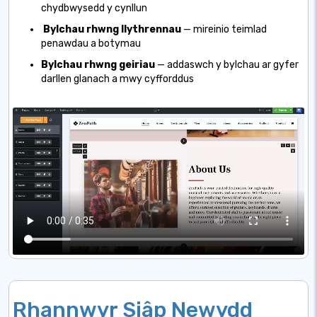
chydbwysedd y cynllun
Bylchau rhwng llythrennau
— mireinio teimlad
penawdau a botymau
Bylchau rhwng geiriau
— addaswch y bylchau ar gyfer
darllen glanach a mwy cyfforddus
Rhannwyr Siâp Newydd