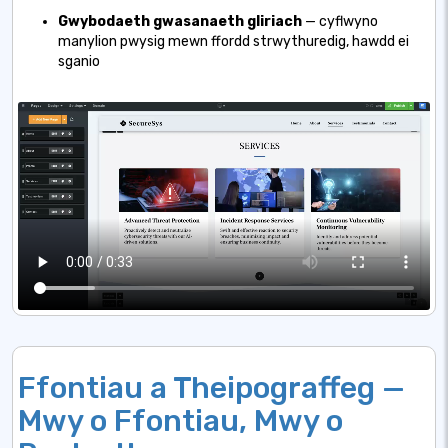
Gwybodaeth gwasanaeth gliriach
— cyflwyno
manylion pwysig mewn ffordd strwythuredig, hawdd ei
sganio
Ffontiau a Theipograffeg —
Mwy o Ffontiau, Mwy o