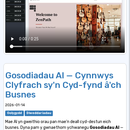
Gosodiadau AI — Cynnwys
Clyfrach sy'n Cyd-fynd â'ch
Busnes
2026-01-14
Golygydd
Diweddariadau
Mae AI yn gweithio orau pan mae'n deall cyd-destun eich
busnes. Dyna pam y gwnaethom ychwanegu
Gosodiadau AI
—