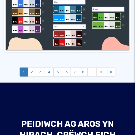
1
2
3
4
5
6
7
8
...
18
»
PEIDIWCH AG AROS YN
HIRACH, CRËWCH EICH