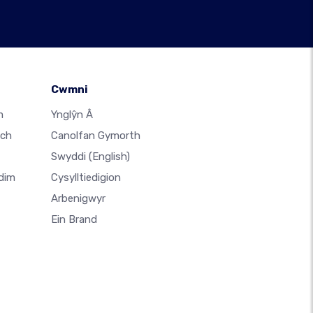
Cwmni
m
Ynglŷn Â
ach
Canolfan Gymorth
Swyddi
(English)
dim
Cysylltiedigion
Arbenigwyr
Ein Brand