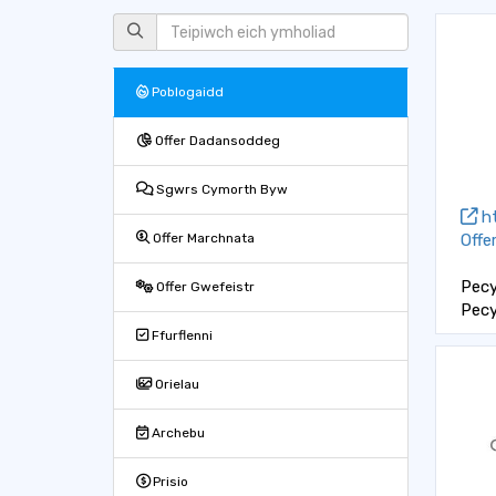
Poblogaidd
Offer Dadansoddeg
Sgwrs Cymorth Byw
ht
Offe
Offer Marchnata
Pec
Offer Gwefeistr
Pec
Ffurflenni
Orielau
Archebu
Prisio