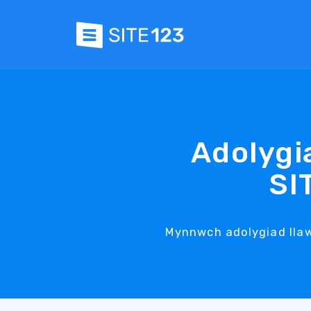
Adolygi
SI
Mynnwch adolygiad lla