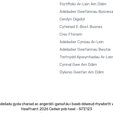
Portffolio Ar-Lein Am Ddim
Adeiladwr Gwefannau Busnes
Cerdyn Digidol
Cyfeiriad E-Bost Busnes
Creu Fforwm
Adeiladwr Cyrsiau Ar-Lein
Adeiladwr Gwefannau Bwytai
Trefnydd Apwyntiadau Ar-Lei
Cynnal Gwe Am Ddim
Dylunio Gwefan Am Ddim
adeiladu gyda chariad ac angerdd i ganiatáu i bawb ddweud rhywbeth 
Hawlfraint 2026 Cedwir pob hawl - SITE123