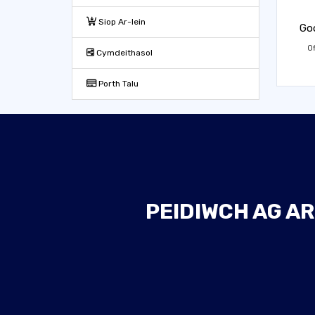
Siop Ar-lein
Goo
O
Cymdeithasol
Porth Talu
PEIDIWCH AG AR