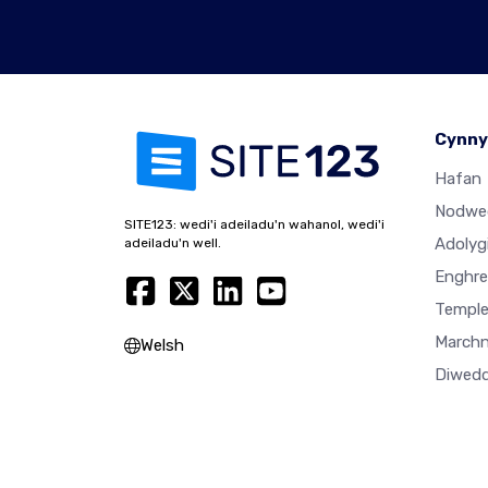
Cynny
Hafan
Nodwe
SITE123: wedi'i adeiladu'n wahanol, wedi'i
Adolyg
adeiladu'n well.
Enghre
Temple
Marchn
Welsh
Diwedd