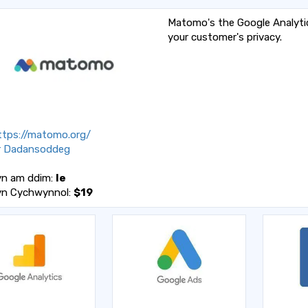
Matomo's the Google Analytic
your customer's privacy.
tps://matomo.org/
r Dadansoddeg
yn am ddim:
Ie
yn Cychwynnol:
$19