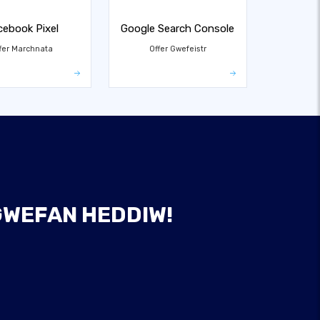
cebook Pixel
Google Search Console
fer Marchnata
Offer Gwefeistr
 GWEFAN HEDDIW!