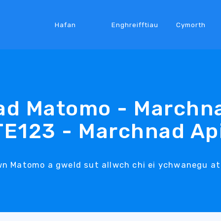
Hafan
Enghreifftiau
Cymorth
ad Matomo - Marchn
TE123 - Marchnad Ap
wn Matomo a gweld sut allwch chi ei ychwanegu at