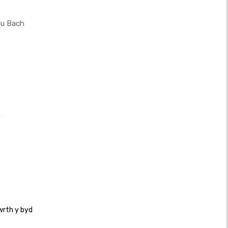
au Bach
n
wrth y byd