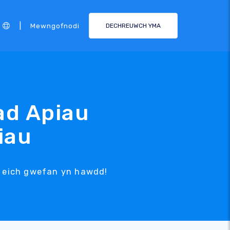
|
Mewngofnodi
DECHREUWCH YMA
ad Apiau
iau
 eich gwefan yn hawdd!