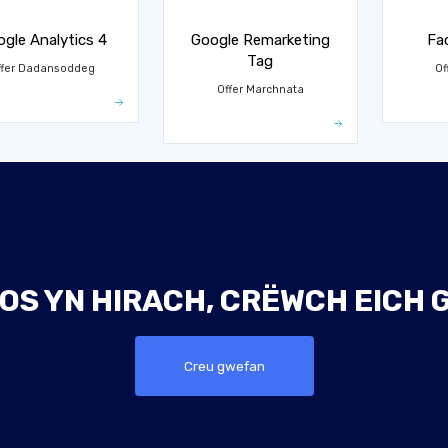
gle Analytics 4
Google Remarketing
Fa
Tag
ffer Dadansoddeg
Of
Offer Marchnata
OS YN HIRACH, CRËWCH EICH
Creu gwefan