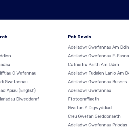
rch
Pob Dewis
Adeiladwr Gwefannau Am Ddi
ddion
Adeiladwr Gwefannau E-Fasn
iadau
Cofrestru Parth Am Ddim
ifftiau O Wefannau
Adeiladwr Tudalen Lanio Am D
di Gwefannau
Adeiladwr Gwefannau Busnes
ad Apiau
(English)
Adeiladwr Gwefannau
ariadau Diweddaraf
Ffotograffiaeth
Gwefan Y Digwyddiad
Creu Gwefan Gerddoriaeth
Adeiladwr Gwefannau Priodas