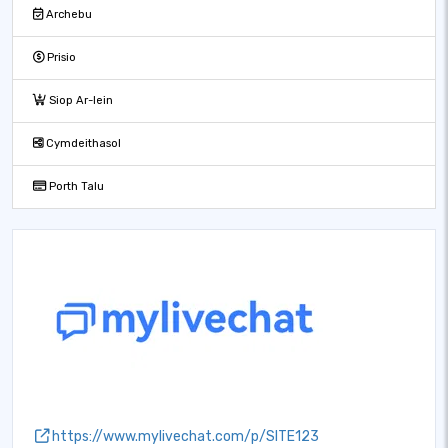
Archebu
Prisio
Siop Ar-lein
Cymdeithasol
Porth Talu
https://www.mylivechat.com/p/SITE123