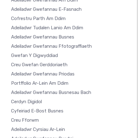
Adeiladwr Gwefannau Am Ddim
Adeiladwr Gwefannau E-Fasnach
Cofrestru Parth Am Ddim
Adeiladwr Tudalen Lanio Am Ddim
Adeiladwr Gwefannau Busnes
Adeiladwr Gwefannau Ffotograffiaeth
Gwefan Y Digwyddiad
Creu Gwefan Gerddoriaeth
Adeiladwr Gwefannau Priodas
Portffolio Ar-Lein Am Ddim
Adeiladwr Gwefannau Busnesau Bach
Cerdyn Digidol
Cyfeiriad E-Bost Busnes
Creu Fforwm
Adeiladwr Cyrsiau Ar-Lein