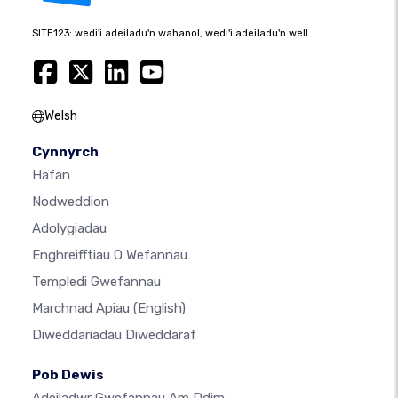
SITE123: wedi'i adeiladu'n wahanol, wedi'i adeiladu'n well.
Welsh
Cynnyrch
Hafan
Nodweddion
Adolygiadau
Enghreifftiau O Wefannau
Templedi Gwefannau
Marchnad Apiau
(English)
Diweddariadau Diweddaraf
Pob Dewis