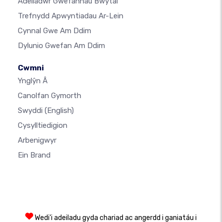
Adeiladwr Gwefannau Bwytai
Trefnydd Apwyntiadau Ar-Lein
Cynnal Gwe Am Ddim
Dylunio Gwefan Am Ddim
Cwmni
Ynglŷn Â
Canolfan Gymorth
Swyddi
(English)
Cysylltiedigion
Arbenigwyr
Ein Brand
Wedi'i adeiladu gyda chariad ac angerdd i ganiatáu i