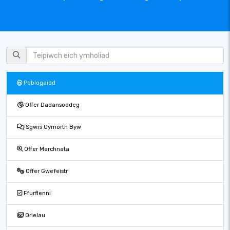
Poblogaidd
Offer Dadansoddeg
Sgwrs Cymorth Byw
Offer Marchnata
Offer Gwefeistr
Ffurflenni
Orielau