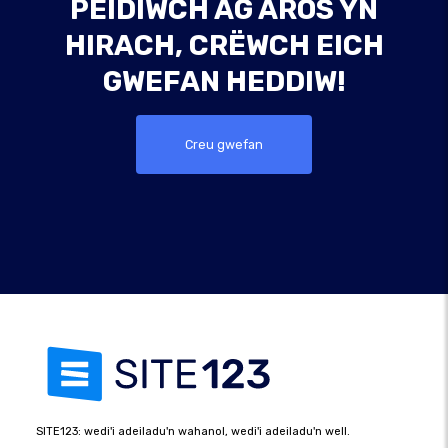
PEIDIWCH AG AROS YN
HIRACH, CRËWCH EICH
GWEFAN HEDDIW!
Creu gwefan
SITE123: wedi'i adeiladu'n wahanol, wedi'i adeiladu'n well.