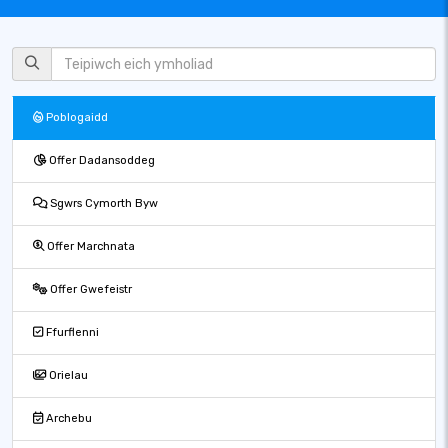
Poblogaidd
Offer Dadansoddeg
Sgwrs Cymorth Byw
Offer Marchnata
Offer Gwefeistr
Ffurflenni
Orielau
Archebu