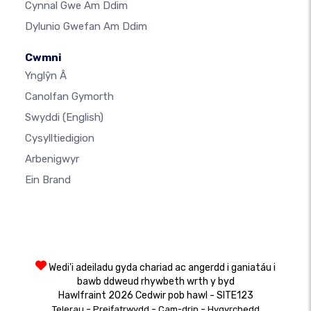
Cynnal Gwe Am Ddim
Dylunio Gwefan Am Ddim
Cwmni
Ynglŷn Â
Canolfan Gymorth
Swyddi
(English)
Cysylltiedigion
Arbenigwyr
Ein Brand
Wedi'i adeiladu gyda chariad ac angerdd i ganiatáu i
bawb ddweud rhywbeth wrth y byd
Hawlfraint 2026 Cedwir pob hawl - SITE123
-
-
-
Telerau
Preifatrwydd
Cam-drin
Hygyrchedd