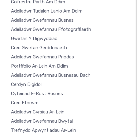
Cofrestru Parth Am Ddim
Adeiladwr Tudalen Lanio Am Ddim
Adeiladwr Gwefannau Busnes
Adeiladwr Gwefannau Ffotograffiaeth
Gwefan Y Digwyddiad
Creu Gwefan Gerddoriaeth
Adeiladwr Gwefannau Priodas
Portffolio Ar-Lein Am Ddim
Adeiladwr Gwefannau Busnesau Bach
Cerdyn Digidol
Cyfeiriad E-Bost Busnes
Creu Fforwm
Adeiladwr Cyrsiau Ar-Lein
Adeiladwr Gwefannau Bwytai
Trefnydd Apwyntiadau Ar-Lein