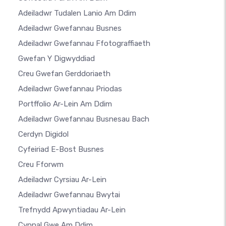
Adeiladwr Tudalen Lanio Am Ddim
Adeiladwr Gwefannau Busnes
Adeiladwr Gwefannau Ffotograffiaeth
Gwefan Y Digwyddiad
Creu Gwefan Gerddoriaeth
Adeiladwr Gwefannau Priodas
Portffolio Ar-Lein Am Ddim
Adeiladwr Gwefannau Busnesau Bach
Cerdyn Digidol
Cyfeiriad E-Bost Busnes
Creu Fforwm
Adeiladwr Cyrsiau Ar-Lein
Adeiladwr Gwefannau Bwytai
Trefnydd Apwyntiadau Ar-Lein
Cynnal Gwe Am Ddim