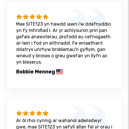
Mae SITE123 yn hawdd iawn i'w ddefnyddio
yn fy mhrofiad i. Ar yr achlysuron prin pan
gefais anawsterau, profodd eu cefnogaeth
ar-lein i fod yn eithriadol. Fe wnaethant
ddatrys unrhyw broblemau'n gyflym, gan
wneud y broses o greu gwefan yn llyfn ac
yn bleserus.
Bobbie Menneg
Ar ôl rhoi cynnig ar wahanol adeiladwyr
gwe, mae SITE123 yn sefyll allan fel yr orau i