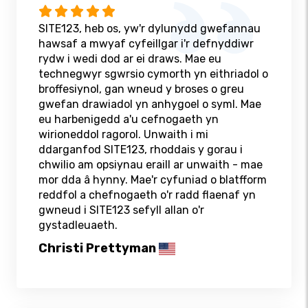
SITE123, heb os, yw'r dylunydd gwefannau
hawsaf a mwyaf cyfeillgar i'r defnyddiwr
rydw i wedi dod ar ei draws. Mae eu
technegwyr sgwrsio cymorth yn eithriadol o
broffesiynol, gan wneud y broses o greu
gwefan drawiadol yn anhygoel o syml. Mae
eu harbenigedd a'u cefnogaeth yn
wirioneddol ragorol. Unwaith i mi
ddarganfod SITE123, rhoddais y gorau i
chwilio am opsiynau eraill ar unwaith - mae
mor dda â hynny. Mae'r cyfuniad o blatfform
reddfol a chefnogaeth o'r radd flaenaf yn
gwneud i SITE123 sefyll allan o'r
gystadleuaeth.
Christi Prettyman