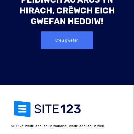
HIRACH, CRËWCH EICH
GWEFAN HEDDIW!
Creu gwefan
SITE123: wedi'i adeiladu'n wahanol, wedi'i adeiladu'n well.