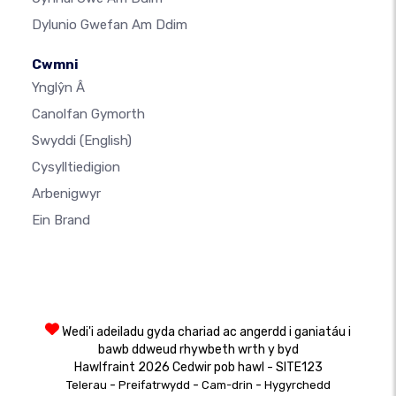
Dylunio Gwefan Am Ddim
Cwmni
Ynglŷn Â
Canolfan Gymorth
Swyddi
(English)
Cysylltiedigion
Arbenigwyr
Ein Brand
Wedi'i adeiladu gyda chariad ac angerdd i ganiatáu i
bawb ddweud rhywbeth wrth y byd
Hawlfraint 2026 Cedwir pob hawl - SITE123
-
-
-
Telerau
Preifatrwydd
Cam-drin
Hygyrchedd