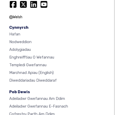
Welsh
Cynnyrch
Hafan
Nodweddion
Adolygiadau
Enghreifftiau O Wefannau
Templedi Gwefannau
Marchnad Apiau
(English)
Diweddariadau Diweddaraf
Pob Dewis
Adeiladwr Gwefannau Am Ddim
Adeiladwr Gwefannau E-Fasnach
Cofrestru Parth Am Ddim