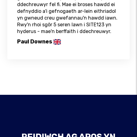
ddechreuwyr fel fi. Mae ei broses hawdd ei
defnyddio a'i gefnogaeth ar-lein eithriadol
yn gwneud creu gwefannau'n hawdd iawn.
Rwy'n rhoi sgôr 5 seren lawn i SITE123 yn
hyderus - mae'n berffaith i ddechreuwyr.
Paul Downes
PEIDIWCH AG AROS YN