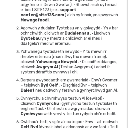
ailgyfeirio i'r Dewin Gwefan). • Rhowch eich cyfeiriad
e-bost SITE123 (e.e.,
support-
center@site123.com
) a'ch cyfrinair, yna pwyswch
Mewngofnodi
.
Agorwch y dudalen Tystebau yn y golygydd • Yn y bar
ochr chwith, cliciwch ar
Dudalennau
. • Lleolwch
Dystebau
yn y rhestr a chliciwch ar ei rhes i
ddatgelu'r rheolwr eitemau.
Ychwanegu tystiolaeth newydd • Y tu mewn i'r
rheolwr eitemau (mae'n llwytho mewn iframe),
cliciwch
Ychwanegu Newydd
. • Os caiff ei ddangos,
cliciwch
Awgrym AI
(Testun Awgrymu) i adael i'r
system ddrafftio cynnwys i chi.
Darparu gwybodaeth am gwsmeriaid • Enw'r Cwsmer
– teipiwch
Byd Celf
. • Disgrifiad Byr – teipiwch
Dalent
neu cadwch y fersiwn a gynhyrchwyd gan AI.
Cynhyrchu a chymhwyso testun AI (dewisol) •
Cliciwch
Cynhyrchu
i gynhyrchu testun tystiolaeth
enghreifftiol. • O'r rhestr o awgrymiadau, cliciwch
Cymhwyso
wrth ymyl y testun rydych chi'n ei hoffi.
Cwblhau'r teitl, y sgôr a'r categori • Enw – ail-nodwch
Gelf Byd
(dyma'r label a ddangosir ar y wefan). • Teitl