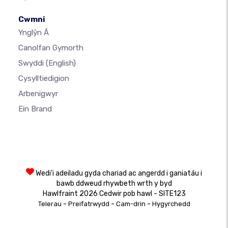
Cwmni
Ynglŷn Â
Canolfan Gymorth
Swyddi
(English)
Cysylltiedigion
Arbenigwyr
Ein Brand
Wedi'i adeiladu gyda chariad ac angerdd i ganiatáu i
bawb ddweud rhywbeth wrth y byd
Hawlfraint 2026 Cedwir pob hawl - SITE123
-
-
-
Telerau
Preifatrwydd
Cam-drin
Hygyrchedd