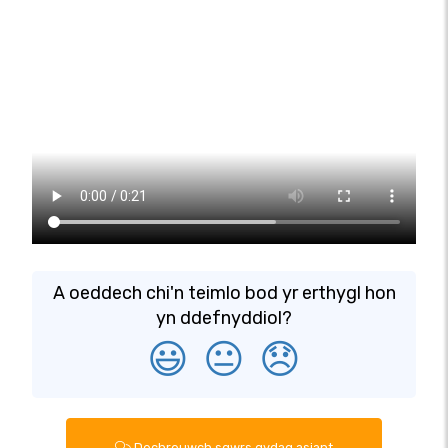
A oeddech chi'n teimlo bod yr erthygl hon
yn ddefnyddiol?
😃
😐
😞
Dechreuwch sgwrs gydag asiant