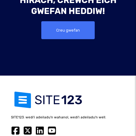
HIRACH, CRËWCH EICH
GWEFAN HEDDIW!
Creu gwefan
SITE123: wedi'i adeiladu'n wahanol, wedi'i adeiladu'n well.