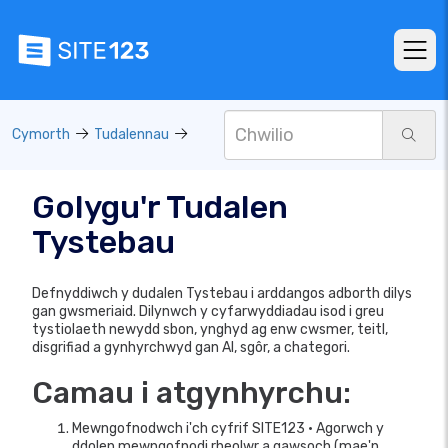
Cymorth
Tudalennau
Golygu'r Tudalen
Tystebau
Defnyddiwch y dudalen Tystebau i arddangos adborth dilys
gan gwsmeriaid. Dilynwch y cyfarwyddiadau isod i greu
tystiolaeth newydd sbon, ynghyd ag enw cwsmer, teitl,
disgrifiad a gynhyrchwyd gan AI, sgôr, a chategori.
Camau i atgynhyrchu:
Mewngofnodwch i'ch cyfrif SITE123 • Agorwch y
ddolen mewngofnodi rheolwr a gawsoch (mae'n