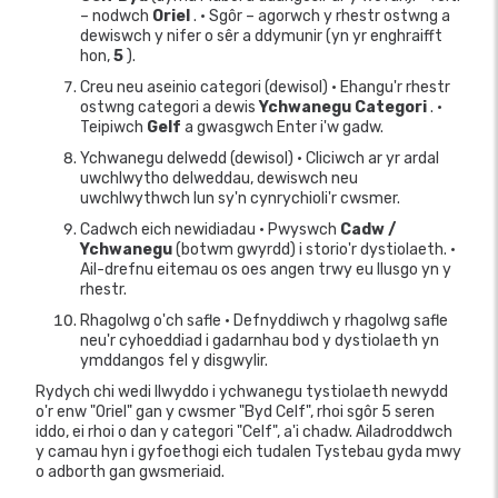
– nodwch
Oriel
. • Sgôr – agorwch y rhestr ostwng a
dewiswch y nifer o sêr a ddymunir (yn yr enghraifft
hon,
5
).
Creu neu aseinio categori (dewisol) • Ehangu'r rhestr
ostwng categori a dewis
Ychwanegu Categori
. •
Teipiwch
Gelf
a gwasgwch Enter i'w gadw.
Ychwanegu delwedd (dewisol) • Cliciwch ar yr ardal
uwchlwytho delweddau, dewiswch neu
uwchlwythwch lun sy'n cynrychioli'r cwsmer.
Cadwch eich newidiadau • Pwyswch
Cadw /
Ychwanegu
(botwm gwyrdd) i storio'r dystiolaeth. •
Ail-drefnu eitemau os oes angen trwy eu llusgo yn y
rhestr.
Rhagolwg o'ch safle • Defnyddiwch y rhagolwg safle
neu'r cyhoeddiad i gadarnhau bod y dystiolaeth yn
ymddangos fel y disgwylir.
Rydych chi wedi llwyddo i ychwanegu tystiolaeth newydd
o'r enw "Oriel" gan y cwsmer "Byd Celf", rhoi sgôr 5 seren
iddo, ei rhoi o dan y categori "Celf", a'i chadw. Ailadroddwch
y camau hyn i gyfoethogi eich tudalen Tystebau gyda mwy
o adborth gan gwsmeriaid.