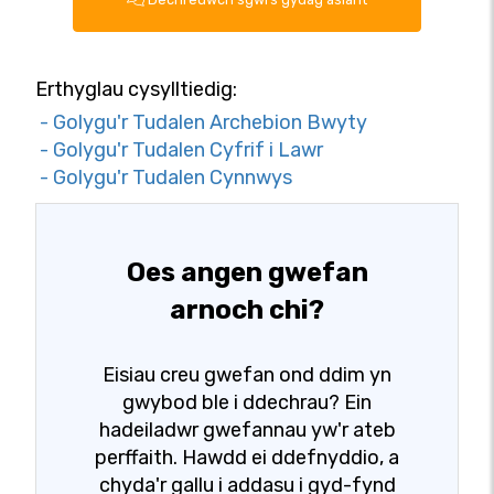
Erthyglau cysylltiedig:
- Golygu'r Tudalen Archebion Bwyty
- Golygu'r Tudalen Cyfrif i Lawr
- Golygu'r Tudalen Cynnwys
Oes angen gwefan
arnoch chi?
Eisiau creu gwefan ond ddim yn
gwybod ble i ddechrau? Ein
hadeiladwr gwefannau yw'r ateb
perffaith. Hawdd ei ddefnyddio, a
chyda'r gallu i addasu i gyd-fynd