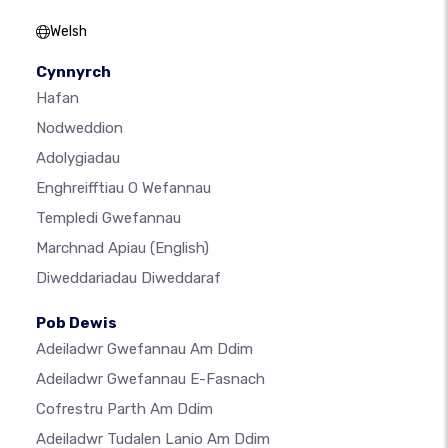
Welsh
Cynnyrch
Hafan
Nodweddion
Adolygiadau
Enghreifftiau O Wefannau
Templedi Gwefannau
Marchnad Apiau
(English)
Diweddariadau Diweddaraf
Pob Dewis
Adeiladwr Gwefannau Am Ddim
Adeiladwr Gwefannau E-Fasnach
Cofrestru Parth Am Ddim
Adeiladwr Tudalen Lanio Am Ddim