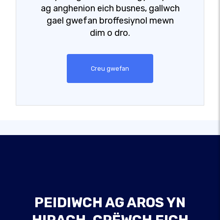
ag anghenion eich busnes, gallwch
gael gwefan broffesiynol mewn
dim o dro.
Creu gwefan
PEIDIWCH AG AROS YN