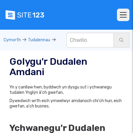
Cymorth
Tudalennau
Golygu'r Dudalen
Amdani
Yn y canllaw hwn, byddwch yn dysgu sut i ychwanegu
tudalen Ynglŷn â'ch gwefan,
Dywedwch wrth eich ymwelwyr amdanoch chi'ch hun, eich
gwefan, a'ch busnes.
Ychwanegu'r Dudalen