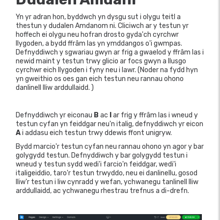
Yn yr adran hon, byddwch yn dysgu sut i olygu teitl a
thestun y dudalen Amdanom ni. Cliciwch ar y testun yr
hoffech ei olygu neu hofran drosto gyda'ch cyrchwr
llygoden, a bydd ffrâm las yn ymddangos o'i gwmpas.
Defnyddiwch y sgwariau gwyn ar frig a gwaelod y ffrâm las i
newid maint y testun trwy glicio ar focs gwyn a llusgo
cyrchwr eich llygoden i fyny neu i lawr. (Noder na fydd hyn
yn gweithio os oes gan eich testun neu rannau ohono
danlinell lliw arddullaidd. )
Defnyddiwch yr eiconau
B
ac
I
ar frig y ffrâm las i wneud y
testun cyfan yn feiddgar neu'n italig, defnyddiwch yr eicon
A
i addasu eich testun trwy ddewis ffont unigryw.
Bydd marcio'r testun cyfan neu rannau ohono yn agor y bar
golygydd testun. Defnyddiwch y bar golygydd testun i
wneud y testun sydd wedi'i farcio'n feiddgar, wedi'i
italigeiddio, taro'r testun trwyddo, neu ei danlinellu, gosod
lliw'r testun i liw cynradd y wefan, ychwanegu tanlinell lliw
arddullaidd, ac ychwanegu rhestrau trefnus a di-drefn.