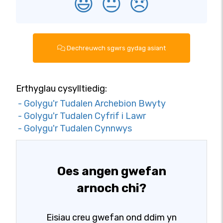
😃
😐
😞
Dechreuwch sgwrs gydag asiant
Erthyglau cysylltiedig:
- Golygu'r Tudalen Archebion Bwyty
- Golygu'r Tudalen Cyfrif i Lawr
- Golygu'r Tudalen Cynnwys
Oes angen gwefan
arnoch chi?
Eisiau creu gwefan ond ddim yn