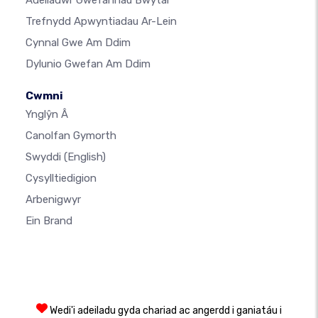
Adeiladwr Gwefannau Bwytai
Trefnydd Apwyntiadau Ar-Lein
Cynnal Gwe Am Ddim
Dylunio Gwefan Am Ddim
Cwmni
Ynglŷn Â
Canolfan Gymorth
Swyddi
(English)
Cysylltiedigion
Arbenigwyr
Ein Brand
Wedi'i adeiladu gyda chariad ac angerdd i ganiatáu i