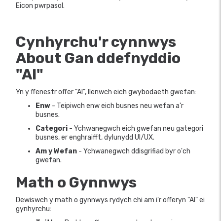
Eicon pwrpasol.
Cynhyrchu'r cynnwys
About Gan ddefnyddio
"AI"
Yn y ffenestr offer "AI", llenwch eich gwybodaeth gwefan:
Enw
- Teipiwch enw eich busnes neu wefan a'r
busnes.
Categori
- Ychwanegwch eich gwefan neu gategori
busnes, er enghraifft, dylunydd UI/UX.
Am y Wefan
- Ychwanegwch ddisgrifiad byr o'ch
gwefan.
Math o Gynnwys
Dewiswch y math o gynnwys rydych chi am i'r offeryn "AI" ei
gynhyrchu: