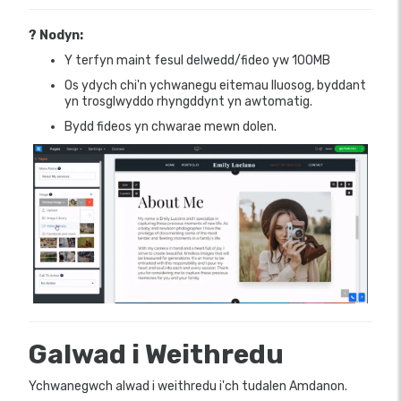
? Nodyn:
Y terfyn maint fesul delwedd/fideo yw 100MB
Os ydych chi'n ychwanegu eitemau lluosog, byddant
yn trosglwyddo rhyngddynt yn awtomatig.
Bydd fideos yn chwarae mewn dolen.
Galwad i Weithredu
Ychwanegwch alwad i weithredu i'ch tudalen Amdanon.