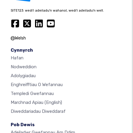
SITE123: wedi'i adeiladu'n wahanol, wedi'i adeiladu'n well.
Welsh
Cynnyrch
Hafan
Nodweddion
Adolygiadau
Enghreifftiau O Wefannau
Templedi Gwefannau
Marchnad Apiau
(English)
Diweddariadau Diweddaraf
Pob Dewis
Adeiladwr Gwefannau Am Ddim