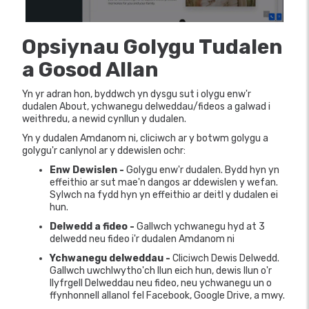
Opsiynau Golygu Tudalen
a Gosod Allan
Yn yr adran hon, byddwch yn dysgu sut i olygu enw'r
dudalen About, ychwanegu delweddau/fideos a galwad i
weithredu, a newid cynllun y dudalen.
Yn y dudalen Amdanom ni, cliciwch ar y botwm golygu a
golygu'r canlynol ar y ddewislen ochr:
Enw Dewislen -
Golygu enw'r dudalen. Bydd hyn yn
effeithio ar sut mae'n dangos ar ddewislen y wefan.
Sylwch na fydd hyn yn effeithio ar deitl y dudalen ei
hun.
Delwedd a fideo -
Gallwch ychwanegu hyd at 3
delwedd neu fideo i'r dudalen Amdanom ni
Ychwanegu delweddau -
Cliciwch Dewis Delwedd.
Gallwch uwchlwytho'ch llun eich hun, dewis llun o'r
llyfrgell Delweddau neu fideo, neu ychwanegu un o
ffynhonnell allanol fel Facebook, Google Drive, a mwy.