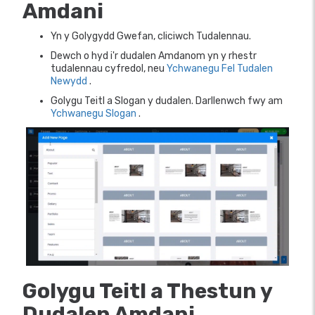
Amdani
Yn y Golygydd Gwefan, cliciwch Tudalennau.
Dewch o hyd i'r dudalen Amdanom yn y rhestr
tudalennau cyfredol, neu
Ychwanegu Fel Tudalen
Newydd
.
Golygu Teitl a Slogan y dudalen. Darllenwch fwy am
Ychwanegu Slogan
.
Golygu Teitl a Thestun y
Dudalen Amdani