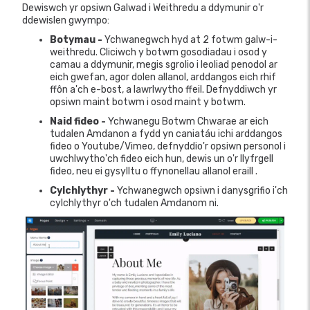
Dewiswch yr opsiwn Galwad i Weithredu a ddymunir o'r
ddewislen gwympo:
Botymau -
Ychwanegwch hyd at 2 fotwm galw-i-
weithredu. Cliciwch y botwm gosodiadau i osod y
camau a ddymunir, megis sgrolio i leoliad penodol ar
eich gwefan, agor dolen allanol, arddangos eich rhif
ffôn a'ch e-bost, a lawrlwytho ffeil. Defnyddiwch yr
opsiwn maint botwm i osod maint y botwm.
Naid fideo -
Ychwanegu Botwm Chwarae ar eich
tudalen Amdanon a fydd yn caniatáu ichi arddangos
fideo o Youtube/Vimeo, defnyddio'r opsiwn personol i
uwchlwytho'ch fideo eich hun, dewis un o'r llyfrgell
fideo, neu ei gysylltu o ffynonellau allanol eraill .
Cylchlythyr -
Ychwanegwch opsiwn i danysgrifio i'ch
cylchlythyr o'ch tudalen Amdanom ni.