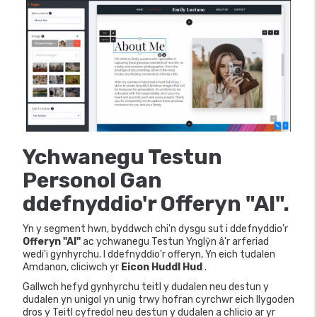
Ychwanegu Testun
Personol Gan
ddefnyddio'r Offeryn "AI".
Yn y segment hwn, byddwch chi'n dysgu sut i ddefnyddio'r
Offeryn "AI"
ac ychwanegu Testun Ynglŷn â'r arferiad
wedi'i gynhyrchu. I ddefnyddio'r offeryn, Yn eich tudalen
Amdanon, cliciwch yr
Eicon Huddl Hud
.
Gallwch hefyd gynhyrchu teitl y dudalen neu destun y
dudalen yn unigol yn unig trwy hofran cyrchwr eich llygoden
dros y Teitl cyfredol neu destun y dudalen a chlicio ar yr