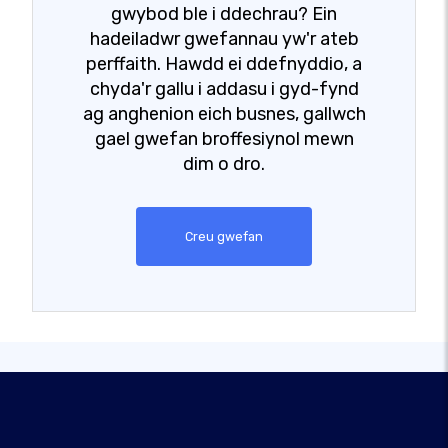
gwybod ble i ddechrau? Ein
hadeiladwr gwefannau yw'r ateb
perffaith. Hawdd ei ddefnyddio, a
chyda'r gallu i addasu i gyd-fynd
ag anghenion eich busnes, gallwch
gael gwefan broffesiynol mewn
dim o dro.
Creu gwefan