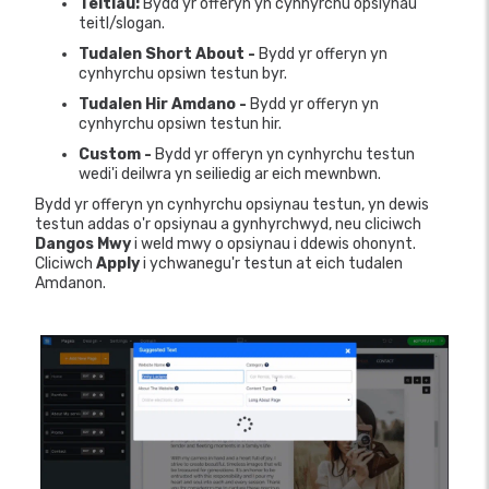
Teitlau:
Bydd yr offeryn yn cynhyrchu opsiynau
teitl/slogan.
Tudalen Short About -
Bydd yr offeryn yn
cynhyrchu opsiwn testun byr.
Tudalen Hir Amdano -
Bydd yr offeryn yn
cynhyrchu opsiwn testun hir.
Custom -
Bydd yr offeryn yn cynhyrchu testun
wedi'i deilwra yn seiliedig ar eich mewnbwn.
Bydd yr offeryn yn cynhyrchu opsiynau testun, yn dewis
testun addas o'r opsiynau a gynhyrchwyd, neu cliciwch
Dangos Mwy
i weld mwy o opsiynau i ddewis ohonynt.
Cliciwch
Apply
i ychwanegu'r testun at eich tudalen
Amdanon.