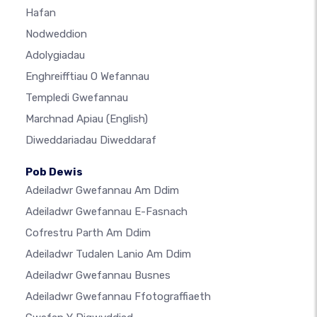
Hafan
Nodweddion
Adolygiadau
Enghreifftiau O Wefannau
Templedi Gwefannau
Marchnad Apiau
(English)
Diweddariadau Diweddaraf
Pob Dewis
Adeiladwr Gwefannau Am Ddim
Adeiladwr Gwefannau E-Fasnach
Cofrestru Parth Am Ddim
Adeiladwr Tudalen Lanio Am Ddim
Adeiladwr Gwefannau Busnes
Adeiladwr Gwefannau Ffotograffiaeth