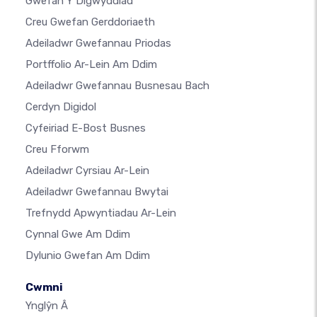
Gwefan Y Digwyddiad
Creu Gwefan Gerddoriaeth
Adeiladwr Gwefannau Priodas
Portffolio Ar-Lein Am Ddim
Adeiladwr Gwefannau Busnesau Bach
Cerdyn Digidol
Cyfeiriad E-Bost Busnes
Creu Fforwm
Adeiladwr Cyrsiau Ar-Lein
Adeiladwr Gwefannau Bwytai
Trefnydd Apwyntiadau Ar-Lein
Cynnal Gwe Am Ddim
Dylunio Gwefan Am Ddim
Cwmni
Ynglŷn Â