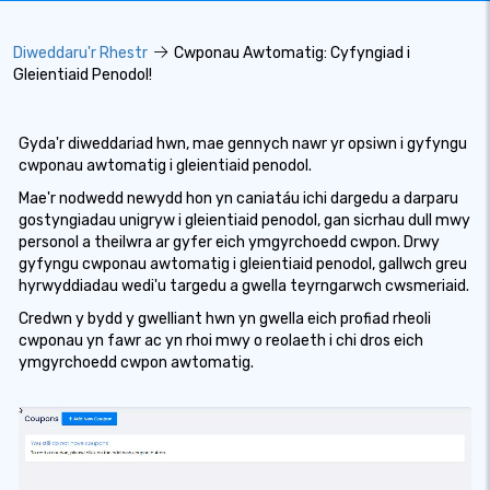
Diweddaru'r Rhestr
Cwponau Awtomatig: Cyfyngiad i
Gleientiaid Penodol!
Gyda'r diweddariad hwn, mae gennych nawr yr opsiwn i gyfyngu
cwponau awtomatig i gleientiaid penodol.
Mae'r nodwedd newydd hon yn caniatáu ichi dargedu a darparu
gostyngiadau unigryw i gleientiaid penodol, gan sicrhau dull mwy
personol a theilwra ar gyfer eich ymgyrchoedd cwpon. Drwy
gyfyngu cwponau awtomatig i gleientiaid penodol, gallwch greu
hyrwyddiadau wedi'u targedu a gwella teyrngarwch cwsmeriaid.
Credwn y bydd y gwelliant hwn yn gwella eich profiad rheoli
cwponau yn fawr ac yn rhoi mwy o reolaeth i chi dros eich
ymgyrchoedd cwpon awtomatig.