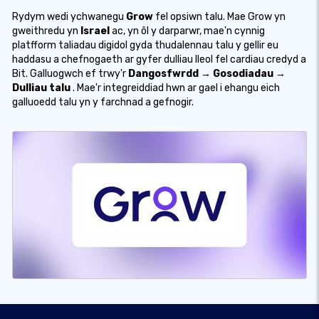
Rydym wedi ychwanegu
Grow
fel opsiwn talu. Mae Grow yn
gweithredu yn
Israel
ac, yn ôl y darparwr, mae'n cynnig
platfform taliadau digidol gyda thudalennau talu y gellir eu
haddasu a chefnogaeth ar gyfer dulliau lleol fel cardiau credyd a
Bit. Galluogwch ef trwy'r
Dangosfwrdd → Gosodiadau →
Dulliau talu
. Mae'r integreiddiad hwn ar gael i ehangu eich
galluoedd talu yn y farchnad a gefnogir.