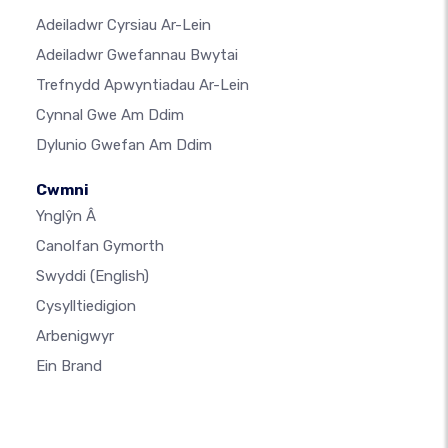
Adeiladwr Cyrsiau Ar-Lein
Adeiladwr Gwefannau Bwytai
Trefnydd Apwyntiadau Ar-Lein
Cynnal Gwe Am Ddim
Dylunio Gwefan Am Ddim
Cwmni
Ynglŷn Â
Canolfan Gymorth
Swyddi
(English)
Cysylltiedigion
Arbenigwyr
Ein Brand