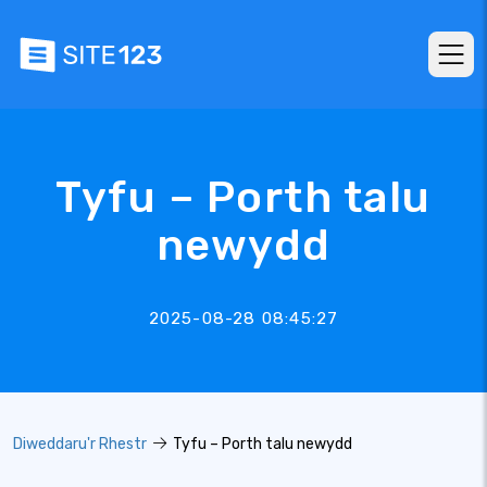
Tyfu – Porth talu
newydd
2025-08-28 08:45:27
Diweddaru'r Rhestr
Tyfu – Porth talu newydd