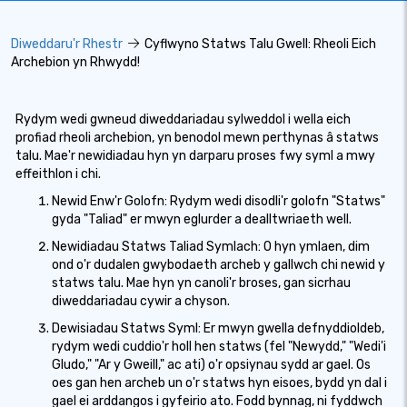
Diweddaru'r Rhestr
Cyflwyno Statws Talu Gwell: Rheoli Eich
Archebion yn Rhwydd!
Rydym wedi gwneud diweddariadau sylweddol i wella eich
profiad rheoli archebion, yn benodol mewn perthynas â statws
talu. Mae'r newidiadau hyn yn darparu proses fwy syml a mwy
effeithlon i chi.
Newid Enw'r Golofn: Rydym wedi disodli'r golofn "Statws"
gyda "Taliad" er mwyn eglurder a dealltwriaeth well.
Newidiadau Statws Taliad Symlach: O hyn ymlaen, dim
ond o'r dudalen gwybodaeth archeb y gallwch chi newid y
statws talu. Mae hyn yn canoli'r broses, gan sicrhau
diweddariadau cywir a chyson.
Dewisiadau Statws Syml: Er mwyn gwella defnyddioldeb,
rydym wedi cuddio'r holl hen statws (fel "Newydd," "Wedi'i
Gludo," "Ar y Gweill," ac ati) o'r opsiynau sydd ar gael. Os
oes gan hen archeb un o'r statws hyn eisoes, bydd yn dal i
gael ei arddangos i gyfeirio ato. Fodd bynnag, ni fyddwch