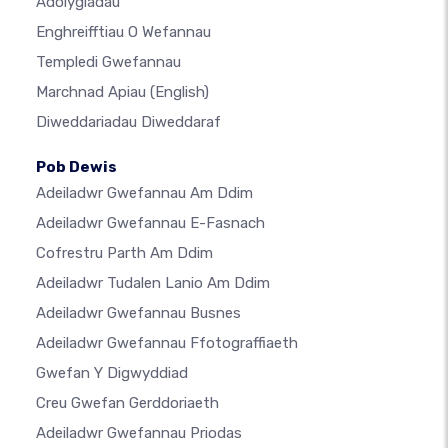
Adolygiadau
Enghreifftiau O Wefannau
Templedi Gwefannau
Marchnad Apiau
(English)
Diweddariadau Diweddaraf
Pob Dewis
Adeiladwr Gwefannau Am Ddim
Adeiladwr Gwefannau E-Fasnach
Cofrestru Parth Am Ddim
Adeiladwr Tudalen Lanio Am Ddim
Adeiladwr Gwefannau Busnes
Adeiladwr Gwefannau Ffotograffiaeth
Gwefan Y Digwyddiad
Creu Gwefan Gerddoriaeth
Adeiladwr Gwefannau Priodas