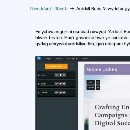
Diweddaru'r Rhestr
Arddull Bocs Newydd ar gyf
Fe ychwanegon ni osodiad newydd "Arddull Bocs
blwch testun. Mae'r gosodiad hwn yn caniatáu
gydag amrywiol arddulliau ffin, gan ddarparu hy