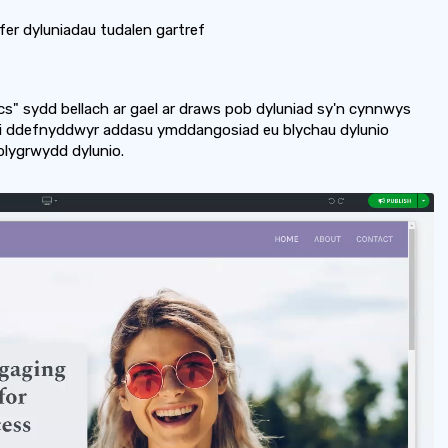
er dyluniadau tudalen gartref
" sydd bellach ar gael ar draws pob dyluniad sy'n cynnwys
 i ddefnyddwyr addasu ymddangosiad eu blychau dylunio
blygrwydd dylunio.