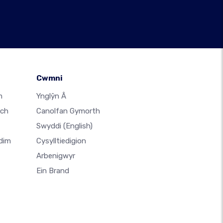
Cwmni
m
Ynglŷn Â
ach
Canolfan Gymorth
Swyddi
(English)
dim
Cysylltiedigion
Arbenigwyr
Ein Brand