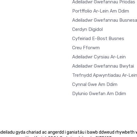
Adeiladwr Gwefannau Priodas
Portffolio Ar-Lein Am Ddim
Adeiladwr Gwefannau Busnes
Cerdyn Digidol
Cyfeiriad E-Bost Busnes
Creu Fforwm
Adeiladwr Cyrsiau Ar-Lein
Adeiladwr Gwefannau Bwytai
Trefnydd Apwyntiadau Ar-Lei
Cynnal Gwe Am Ddim
Dylunio Gwefan Am Ddim
adeiladu gyda chariad ac angerdd i ganiatáu i bawb ddweud rhywbeth 