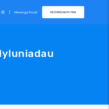
|
Mewngofnodi
DECHREUWCH YMA
dyluniadau