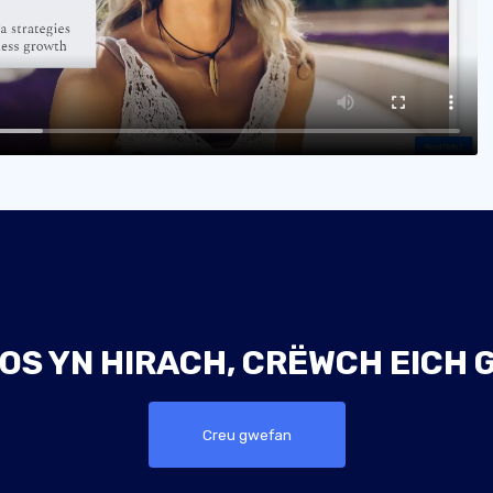
OS YN HIRACH, CRËWCH EICH
Creu gwefan