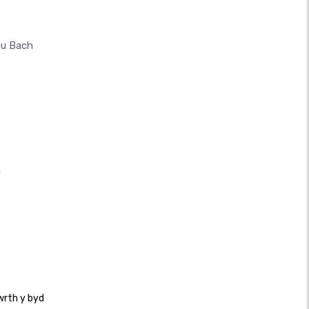
au Bach
n
wrth y byd