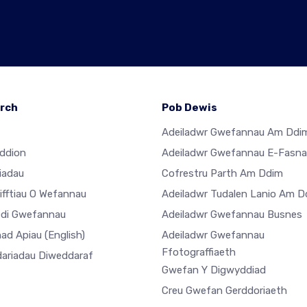
rch
Pob Dewis
Adeiladwr Gwefannau Am Ddi
ddion
Adeiladwr Gwefannau E-Fasn
iadau
Cofrestru Parth Am Ddim
ifftiau O Wefannau
Adeiladwr Tudalen Lanio Am D
di Gwefannau
Adeiladwr Gwefannau Busnes
ad Apiau
(English)
Adeiladwr Gwefannau
Ffotograffiaeth
ariadau Diweddaraf
Gwefan Y Digwyddiad
Creu Gwefan Gerddoriaeth