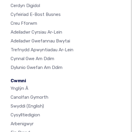
Cerdyn Digidol
Cyfeiriad E-Bost Busnes
Creu Fforwm
Adeiladwr Cyrsiau Ar-Lein
Adeiladwr Gwefannau Bwytai
Trefnydd Apwyntiadau Ar-Lein
Cynnal Gwe Am Ddim
Dylunio Gwefan Am Ddim
Cwmni
Ynglŷn Â
Canolfan Gymorth
Swyddi
(English)
Cysylltiedigion
Arbenigwyr