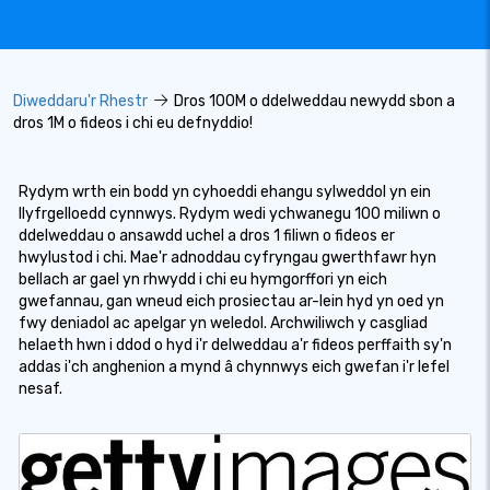
Diweddaru'r Rhestr
Dros 100M o ddelweddau newydd sbon a
dros 1M o fideos i chi eu defnyddio!
Rydym wrth ein bodd yn cyhoeddi ehangu sylweddol yn ein
llyfrgelloedd cynnwys. Rydym wedi ychwanegu 100 miliwn o
ddelweddau o ansawdd uchel a dros 1 filiwn o fideos er
hwylustod i chi. Mae'r adnoddau cyfryngau gwerthfawr hyn
bellach ar gael yn rhwydd i chi eu hymgorffori yn eich
gwefannau, gan wneud eich prosiectau ar-lein hyd yn oed yn
fwy deniadol ac apelgar yn weledol. Archwiliwch y casgliad
helaeth hwn i ddod o hyd i'r delweddau a'r fideos perffaith sy'n
addas i'ch anghenion a mynd â chynnwys eich gwefan i'r lefel
nesaf.