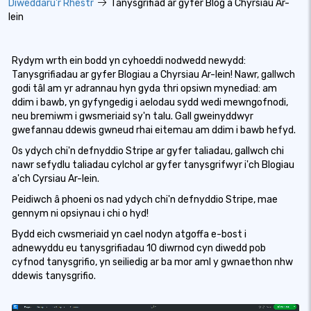
Diweddaru'r Rhestr
Tanysgrifiad ar gyfer Blog a Chyrsiau Ar-
lein
Rydym wrth ein bodd yn cyhoeddi nodwedd newydd:
Tanysgrifiadau ar gyfer Blogiau a Chyrsiau Ar-lein! Nawr, gallwch
godi tâl am yr adrannau hyn gyda thri opsiwn mynediad: am
ddim i bawb, yn gyfyngedig i aelodau sydd wedi mewngofnodi,
neu bremiwm i gwsmeriaid sy'n talu. Gall gweinyddwyr
gwefannau ddewis gwneud rhai eitemau am ddim i bawb hefyd.
Os ydych chi'n defnyddio Stripe ar gyfer taliadau, gallwch chi
nawr sefydlu taliadau cylchol ar gyfer tanysgrifwyr i'ch Blogiau
a'ch Cyrsiau Ar-lein.
Peidiwch â phoeni os nad ydych chi'n defnyddio Stripe, mae
gennym ni opsiynau i chi o hyd!
Bydd eich cwsmeriaid yn cael nodyn atgoffa e-bost i
adnewyddu eu tanysgrifiadau 10 diwrnod cyn diwedd pob
cyfnod tanysgrifio, yn seiliedig ar ba mor aml y gwnaethon nhw
ddewis tanysgrifio.