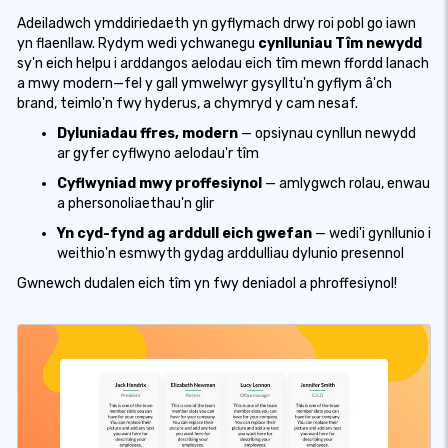
Adeiladwch ymddiriedaeth yn gyflymach drwy roi pobl go iawn
yn flaenllaw. Rydym wedi ychwanegu
cynlluniau Tîm newydd
sy'n eich helpu i arddangos aelodau eich tîm mewn ffordd lanach
a mwy modern—fel y gall ymwelwyr gysylltu'n gyflym â'ch
brand, teimlo'n fwy hyderus, a chymryd y cam nesaf.
Dyluniadau ffres, modern
— opsiynau cynllun newydd
ar gyfer cyflwyno aelodau'r tîm
Cyflwyniad mwy proffesiynol
— amlygwch rolau, enwau
a phersonoliaethau'n glir
Yn cyd-fynd ag arddull eich gwefan
— wedi'i gynllunio i
weithio'n esmwyth gydag arddulliau dylunio presennol
Gwnewch dudalen eich tîm yn fwy deniadol a phroffesiynol!