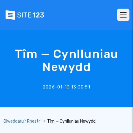
Tîm — Cynlluniau
Newydd
2026-01-13 13:30:51
Diweddaru'r Rhestr
Tîm — Cynlluniau Newydd