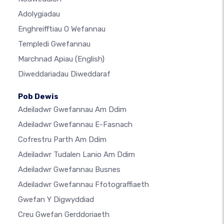
Adolygiadau
Enghreifftiau O Wefannau
Templedi Gwefannau
Marchnad Apiau
(English)
Diweddariadau Diweddaraf
Pob Dewis
Adeiladwr Gwefannau Am Ddim
Adeiladwr Gwefannau E-Fasnach
Cofrestru Parth Am Ddim
Adeiladwr Tudalen Lanio Am Ddim
Adeiladwr Gwefannau Busnes
Adeiladwr Gwefannau Ffotograffiaeth
Gwefan Y Digwyddiad
Creu Gwefan Gerddoriaeth