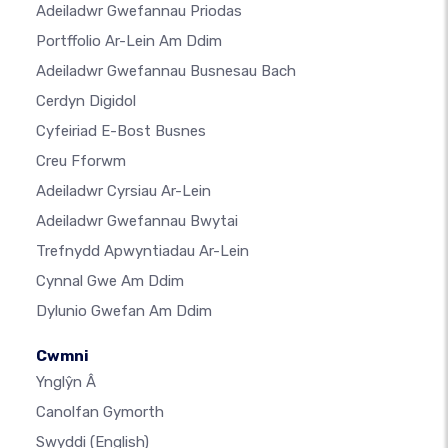
Adeiladwr Gwefannau Priodas
Portffolio Ar-Lein Am Ddim
Adeiladwr Gwefannau Busnesau Bach
Cerdyn Digidol
Cyfeiriad E-Bost Busnes
Creu Fforwm
Adeiladwr Cyrsiau Ar-Lein
Adeiladwr Gwefannau Bwytai
Trefnydd Apwyntiadau Ar-Lein
Cynnal Gwe Am Ddim
Dylunio Gwefan Am Ddim
Cwmni
Ynglŷn Â
Canolfan Gymorth
Swyddi
(English)