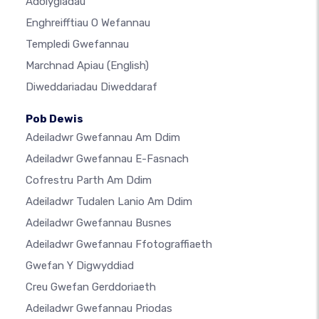
Adolygiadau
Enghreifftiau O Wefannau
Templedi Gwefannau
Marchnad Apiau
(English)
Diweddariadau Diweddaraf
Pob Dewis
Adeiladwr Gwefannau Am Ddim
Adeiladwr Gwefannau E-Fasnach
Cofrestru Parth Am Ddim
Adeiladwr Tudalen Lanio Am Ddim
Adeiladwr Gwefannau Busnes
Adeiladwr Gwefannau Ffotograffiaeth
Gwefan Y Digwyddiad
Creu Gwefan Gerddoriaeth
Adeiladwr Gwefannau Priodas