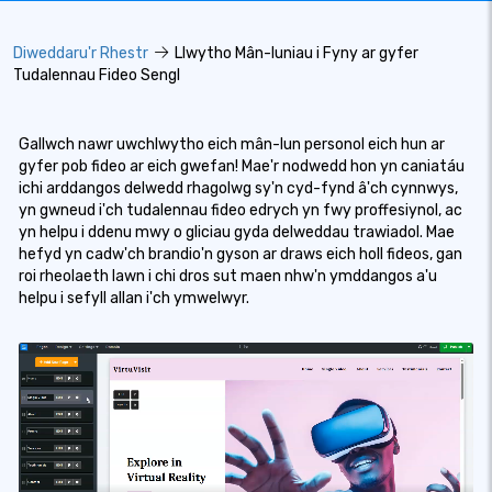
Diweddaru'r Rhestr
Llwytho Mân-luniau i Fyny ar gyfer
Tudalennau Fideo Sengl
Gallwch nawr uwchlwytho eich mân-lun personol eich hun ar
gyfer pob fideo ar eich gwefan! Mae'r nodwedd hon yn caniatáu
ichi arddangos delwedd rhagolwg sy'n cyd-fynd â'ch cynnwys,
yn gwneud i'ch tudalennau fideo edrych yn fwy proffesiynol, ac
yn helpu i ddenu mwy o gliciau gyda delweddau trawiadol. Mae
hefyd yn cadw'ch brandio'n gyson ar draws eich holl fideos, gan
roi rheolaeth lawn i chi dros sut maen nhw'n ymddangos a'u
helpu i sefyll allan i'ch ymwelwyr.