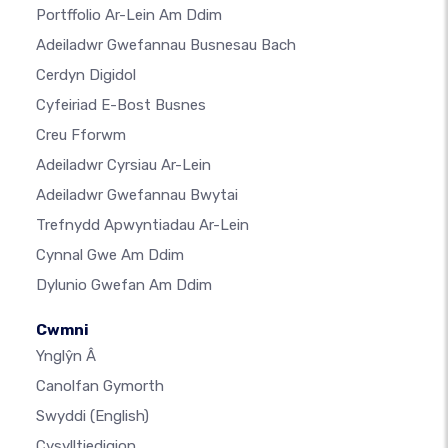
Portffolio Ar-Lein Am Ddim
Adeiladwr Gwefannau Busnesau Bach
Cerdyn Digidol
Cyfeiriad E-Bost Busnes
Creu Fforwm
Adeiladwr Cyrsiau Ar-Lein
Adeiladwr Gwefannau Bwytai
Trefnydd Apwyntiadau Ar-Lein
Cynnal Gwe Am Ddim
Dylunio Gwefan Am Ddim
Cwmni
Ynglŷn Â
Canolfan Gymorth
Swyddi
(English)
Cysylltiedigion