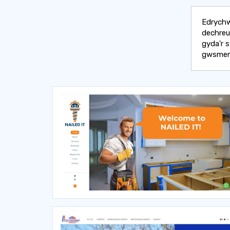
Edrychw
dechreu
gyda'r 
gwsmeri