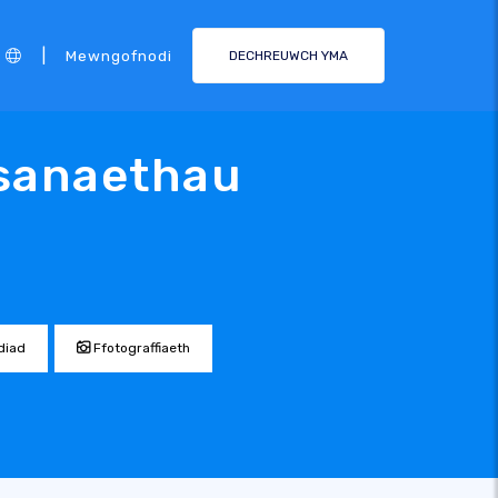
|
Mewngofnodi
DECHREUWCH YMA
sanaethau
diad
Ffotograffiaeth