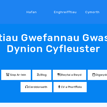
Hafan
Enghreifftiau
Cymorth
ftiau Gwefannau Gwa
Dynion Cyfleuster
Siop Ar-lein
Blog
Bwytai a Bwyd
Digwyd
Cerddoriaeth
CV a Phortffolio