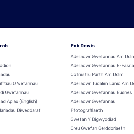
rch
Pob Dewis
Adeiladwr Gwefannau Am Ddi
ddion
Adeiladwr Gwefannau E-Fasn
iadau
Cofrestru Parth Am Ddim
ifftiau O Wefannau
Adeiladwr Tudalen Lanio Am D
di Gwefannau
Adeiladwr Gwefannau Busnes
ad Apiau
(English)
Adeiladwr Gwefannau
ariadau Diweddaraf
Ffotograffiaeth
Gwefan Y Digwyddiad
Creu Gwefan Gerddoriaeth