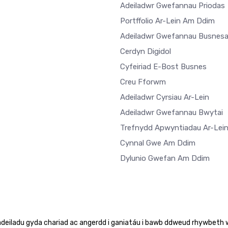
Adeiladwr Gwefannau Priodas
Portffolio Ar-Lein Am Ddim
Adeiladwr Gwefannau Busnes
Cerdyn Digidol
Cyfeiriad E-Bost Busnes
Creu Fforwm
Adeiladwr Cyrsiau Ar-Lein
Adeiladwr Gwefannau Bwytai
Trefnydd Apwyntiadau Ar-Lei
Cynnal Gwe Am Ddim
Dylunio Gwefan Am Ddim
adeiladu gyda chariad ac angerdd i ganiatáu i bawb ddweud rhywbeth 