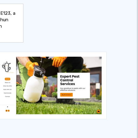
E123, a
 hun
n