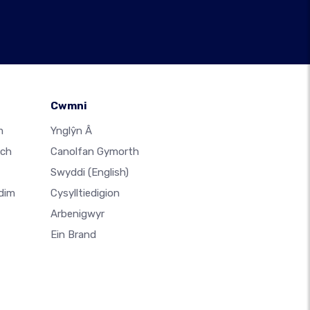
Cwmni
m
Ynglŷn Â
ach
Canolfan Gymorth
Swyddi
(English)
dim
Cysylltiedigion
Arbenigwyr
Ein Brand