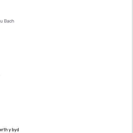
au Bach
n
wrth y byd