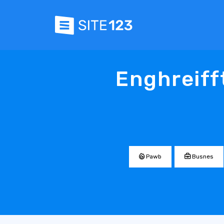
Enghreif
Pawb
Busnes