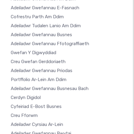
Adeiladwr Gwefannau E-Fasnach
Cofrestru Parth Am Ddim
Adeiladwr Tudalen Lanio Am Ddim
Adeiladwr Gwefannau Busnes
Adeiladwr Gwefannau Ffotograffiaeth
Gwefan Y Digwyddiad
Creu Gwefan Gerddoriaeth
Adeiladwr Gwefannau Priodas
Portffolio Ar-Lein Am Ddim
Adeiladwr Gwefannau Busnesau Bach
Cerdyn Digidol
Cyfeiriad E-Bost Busnes
Creu Fforwm
Adeiladwr Cyrsiau Ar-Lein
Adeiladwr Gwefannau Bwytai