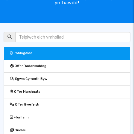
yn hawdd!
Poblogaidd
Offer Dadansoddeg
Sgwrs Cymorth Byw
Offer Marchnata
Offer Gwefeistr
Ffurflenni
Orielau