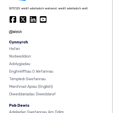
SITE123: wedi'i adeiladu'n wahanol, wedi'i adeiladu'n well.
Welsh
Cynnyrch
Hafan
Nodweddion
Adolygiadau
Enghreifftiau O Wefannau
Templedi Gwefannau
Marchnad Apiau
(English)
Diweddariadau Diweddaraf
Pob Dewis
Adeiladwr Gwefannau Am Ddim