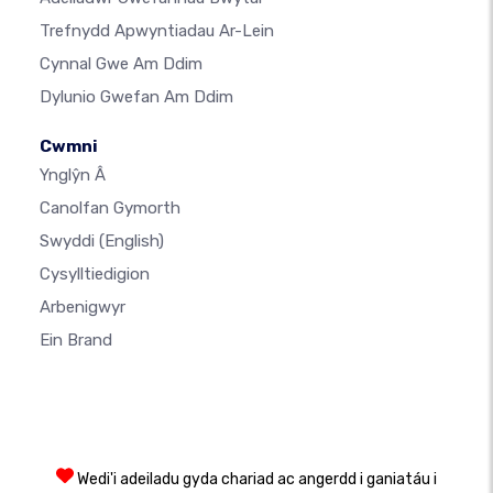
Trefnydd Apwyntiadau Ar-Lein
Cynnal Gwe Am Ddim
Dylunio Gwefan Am Ddim
Cwmni
Ynglŷn Â
Canolfan Gymorth
Swyddi
(English)
Cysylltiedigion
Arbenigwyr
Ein Brand
Wedi'i adeiladu gyda chariad ac angerdd i ganiatáu i