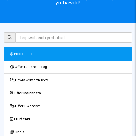
yn hawdd!
Poblogaidd
Offer Dadansoddeg
Sgwrs Cymorth Byw
Offer Marchnata
Offer Gwefeistr
Ffurflenni
Orielau