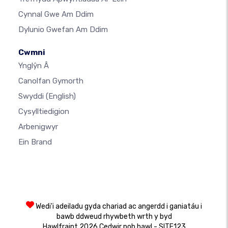
Cynnal Gwe Am Ddim
Dylunio Gwefan Am Ddim
Cwmni
Ynglŷn Â
Canolfan Gymorth
Swyddi
(English)
Cysylltiedigion
Arbenigwyr
Ein Brand
Wedi'i adeiladu gyda chariad ac angerdd i ganiatáu i
bawb ddweud rhywbeth wrth y byd
Hawlfraint 2026 Cedwir pob hawl - SITE123