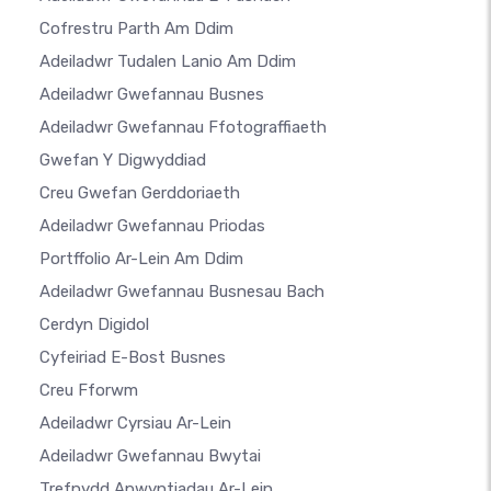
Cofrestru Parth Am Ddim
Adeiladwr Tudalen Lanio Am Ddim
Adeiladwr Gwefannau Busnes
Adeiladwr Gwefannau Ffotograffiaeth
Gwefan Y Digwyddiad
Creu Gwefan Gerddoriaeth
Adeiladwr Gwefannau Priodas
Portffolio Ar-Lein Am Ddim
Adeiladwr Gwefannau Busnesau Bach
Cerdyn Digidol
Cyfeiriad E-Bost Busnes
Creu Fforwm
Adeiladwr Cyrsiau Ar-Lein
Adeiladwr Gwefannau Bwytai
Trefnydd Apwyntiadau Ar-Lein