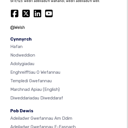
SITE123: wedi'i adeiladu'n wahanol, wedi'i adeiladu'n well.
Welsh
Cynnyrch
Hafan
Nodweddion
Adolygiadau
Enghreifftiau O Wefannau
Templedi Gwefannau
Marchnad Apiau
(English)
Diweddariadau Diweddaraf
Pob Dewis
Adeiladwr Gwefannau Am Ddim
Adeiladwr Gwefannau E-Fasnach