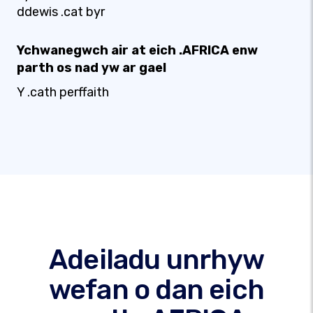
ddewis .cat byr
Ychwanegwch air at eich .AFRICA enw
parth os nad yw ar gael
Y .cath perffaith
Adeiladu unrhyw
wefan o dan eich