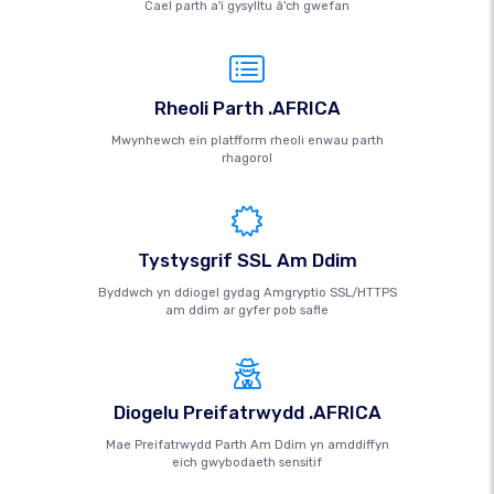
Cael parth a'i gysylltu â'ch gwefan
Rheoli Parth .AFRICA
Mwynhewch ein platfform rheoli enwau parth
rhagorol
Tystysgrif SSL Am Ddim
Byddwch yn ddiogel gydag Amgryptio SSL/HTTPS
am ddim ar gyfer pob safle
Diogelu Preifatrwydd .AFRICA
Mae Preifatrwydd Parth Am Ddim yn amddiffyn
eich gwybodaeth sensitif