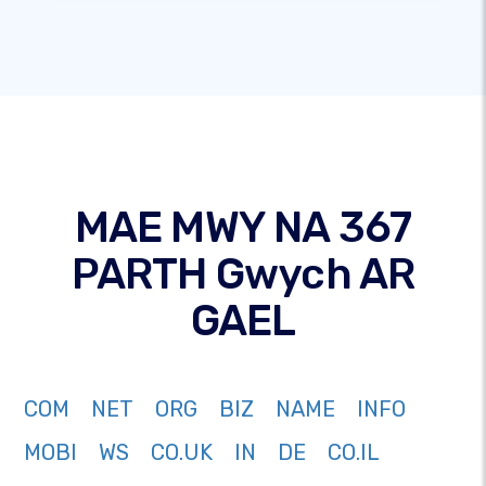
MAE MWY NA 367
PARTH Gwych AR
GAEL
COM
NET
ORG
BIZ
NAME
INFO
MOBI
WS
CO.UK
IN
DE
CO.IL