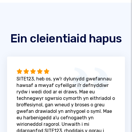
Ein cleientiaid hapus
SITE123, heb os, yw'r dylunydd gwefannau
hawsaf a mwyaf cyfeillgar i'r defnyddiwr
rydw i wedi dod ar ei draws. Mae eu
technegwyr sgwrsio cymorth yn eithriadol o
broffesiynol, gan wneud y broses o greu
gwefan drawiadol yn anhygoel o syml. Mae
eu harbenigedd a'u cefnogaeth yn
wirioneddol ragorol. Unwaith i mi
ddarganfod SITE123, rhoddais y gorau i