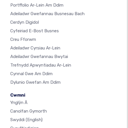
Portffolio Ar-Lein Am Ddim
Adeiladwr Gwefannau Busnesau Bach
Cerdyn Digidol
Cyfeiriad E-Bost Busnes
Creu Fforwm
Adeiladwr Cyrsiau Ar-Lein
Adeiladwr Gwefannau Bwytai
Trefnydd Apwyntiadau Ar-Lein
Cynnal Gwe Am Ddim
Dylunio Gwefan Am Ddim
Cwmni
Ynglŷn Â
Canolfan Gymorth
Swyddi
(English)