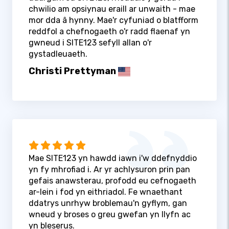
chwilio am opsiynau eraill ar unwaith - mae
mor dda â hynny. Mae'r cyfuniad o blatfform
reddfol a chefnogaeth o'r radd flaenaf yn
gwneud i SITE123 sefyll allan o'r
gystadleuaeth.
Christi Prettyman
Mae SITE123 yn hawdd iawn i'w ddefnyddio
yn fy mhrofiad i. Ar yr achlysuron prin pan
gefais anawsterau, profodd eu cefnogaeth
ar-lein i fod yn eithriadol. Fe wnaethant
ddatrys unrhyw broblemau'n gyflym, gan
wneud y broses o greu gwefan yn llyfn ac
yn bleserus.