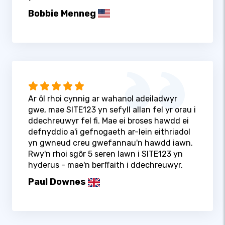
Bobbie Menneg
Ar ôl rhoi cynnig ar wahanol adeiladwyr
gwe, mae SITE123 yn sefyll allan fel yr orau i
ddechreuwyr fel fi. Mae ei broses hawdd ei
defnyddio a'i gefnogaeth ar-lein eithriadol
yn gwneud creu gwefannau'n hawdd iawn.
Rwy'n rhoi sgôr 5 seren lawn i SITE123 yn
hyderus - mae'n berffaith i ddechreuwyr.
Paul Downes