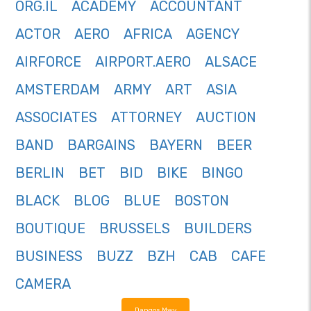
ORG.IL
ACADEMY
ACCOUNTANT
ACTOR
AERO
AFRICA
AGENCY
AIRFORCE
AIRPORT.AERO
ALSACE
AMSTERDAM
ARMY
ART
ASIA
ASSOCIATES
ATTORNEY
AUCTION
BAND
BARGAINS
BAYERN
BEER
BERLIN
BET
BID
BIKE
BINGO
BLACK
BLOG
BLUE
BOSTON
BOUTIQUE
BRUSSELS
BUILDERS
BUSINESS
BUZZ
BZH
CAB
CAFE
CAMERA
Dangos Mwy