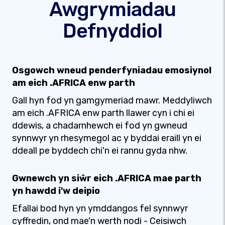
Awgrymiadau
Defnyddiol
Osgowch wneud penderfyniadau emosiynol
am eich .AFRICA enw parth
Gall hyn fod yn gamgymeriad mawr. Meddyliwch
am eich .AFRICA enw parth llawer cyn i chi ei
ddewis, a chadarnhewch ei fod yn gwneud
synnwyr yn rhesymegol ac y byddai eraill yn ei
ddeall pe byddech chi'n ei rannu gyda nhw.
Gwnewch yn siŵr eich .AFRICA mae parth
yn hawdd i'w deipio
Efallai bod hyn yn ymddangos fel synnwyr
cyffredin, ond mae'n werth nodi - Ceisiwch