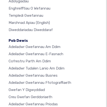
Adolygiadau
Enghreifftiau O Wefannau
Templedi Gwefannau
Marchnad Apiau
(English)
Diweddariadau Diweddaraf
Pob Dewis
Adeiladwr Gwefannau Am Ddim
Adeiladwr Gwefannau E-Fasnach
Cofrestru Parth Am Ddim
Adeiladwr Tudalen Lanio Am Ddim
Adeiladwr Gwefannau Busnes
Adeiladwr Gwefannau Ffotograffiaeth
Gwefan Y Digwyddiad
Creu Gwefan Gerddoriaeth
Adeiladwr Gwefannau Priodas