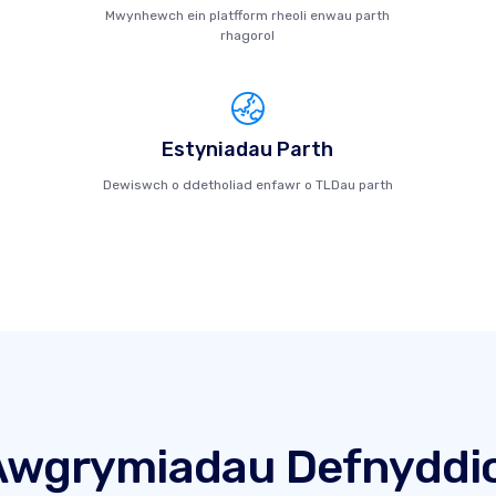
Mwynhewch ein platfform rheoli enwau parth
rhagorol
Estyniadau Parth
Dewiswch o ddetholiad enfawr o TLDau parth
Awgrymiadau Defnyddio