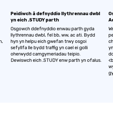
Peidiwch â defnyddio llythrennau dwbl
O
yn eich .STUDY parth
A
Osgowch ddefnyddio enwau parth gyda
Wr
llythrennau dwbl, fel bb, ww, ac ati. Bydd
pe
h,
hyn yn helpu eich gwefan trwy osgoi
ch
sefyllfa lle bydd traffig yn cael ei golli
yn
oherwydd camgymeriadau teipio.
dd
Dewiswch eich .STUDY enw parth yn ofalus.
<b
wy
gy