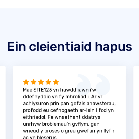
Ein cleientiaid hapus
Mae SITE123 yn hawdd iawn i'w
ddefnyddio yn fy mhrofiad i. Ar yr
achlysuron prin pan gefais anawsterau,
profodd eu cefnogaeth ar-lein i fod yn
eithriadol. Fe wnaethant ddatrys
unrhyw broblemau'n gyflym, gan
wneud y broses o greu gwefan yn llyfn
ac yn bleserus.