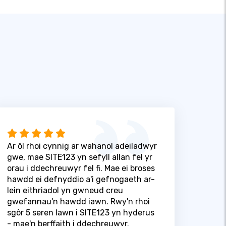
Ar ôl rhoi cynnig ar wahanol adeiladwyr
gwe, mae SITE123 yn sefyll allan fel yr
orau i ddechreuwyr fel fi. Mae ei broses
hawdd ei defnyddio a'i gefnogaeth ar-
lein eithriadol yn gwneud creu
gwefannau'n hawdd iawn. Rwy'n rhoi
sgôr 5 seren lawn i SITE123 yn hyderus
- mae'n berffaith i ddechreuwyr.