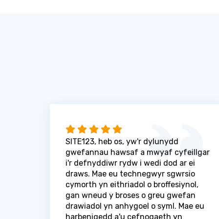
SITE123, heb os, yw'r dylunydd
gwefannau hawsaf a mwyaf cyfeillgar
i'r defnyddiwr rydw i wedi dod ar ei
draws. Mae eu technegwyr sgwrsio
cymorth yn eithriadol o broffesiynol,
gan wneud y broses o greu gwefan
drawiadol yn anhygoel o syml. Mae eu
harbenigedd a'u cefnogaeth yn