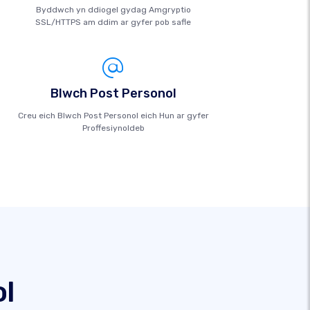
Byddwch yn ddiogel gydag Amgryptio
SSL/HTTPS am ddim ar gyfer pob safle
Blwch Post Personol
Creu eich Blwch Post Personol eich Hun ar gyfer
Proffesiynoldeb
l