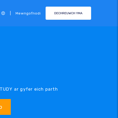
|
Mewngofnodi
DECHREUWCH YMA
STUDY ar gyfer eich parth
o