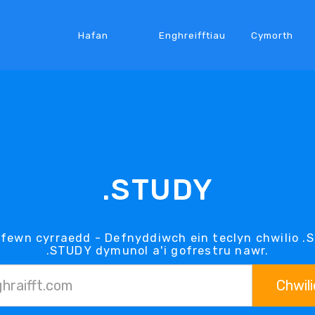
Hafan
Enghreifftiau
Cymorth
.STUDY
fewn cyrraedd - Defnyddiwch ein teclyn chwilio .
.STUDY dymunol a'i gofrestru nawr.
Chwili