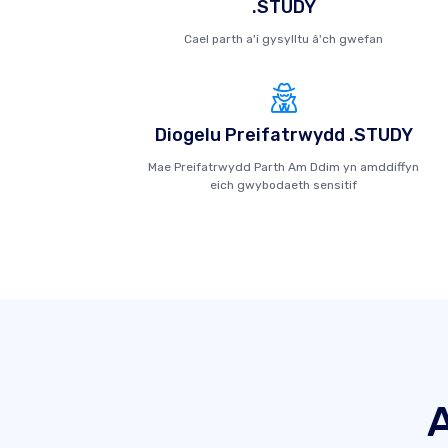
.STUDY
Cael parth a'i gysylltu â'ch gwefan
Diogelu Preifatrwydd .STUDY
Mae Preifatrwydd Parth Am Ddim yn amddiffyn
eich gwybodaeth sensitif