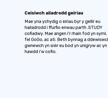
Ceisiwch ailadrodd geiriau
Mae yna ychydig o eiriau byr y gellir eu
hailadrodd i ffurfio enwau parth .STUDY
cofiadwy. Mae angen i'r rhain fod yn syml,
fel GoGo, ac ati. Beth bynnag a ddewiswc
gwnewch yn siŵr eu bod yn unigryw ac yn
hawdd i'w cofio.