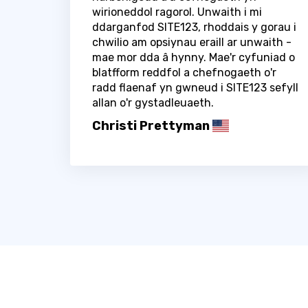
wirioneddol ragorol. Unwaith i mi
ddarganfod SITE123, rhoddais y gorau i
chwilio am opsiynau eraill ar unwaith -
mae mor dda â hynny. Mae'r cyfuniad o
blatfform reddfol a chefnogaeth o'r
radd flaenaf yn gwneud i SITE123 sefyll
allan o'r gystadleuaeth.
Christi Prettyman