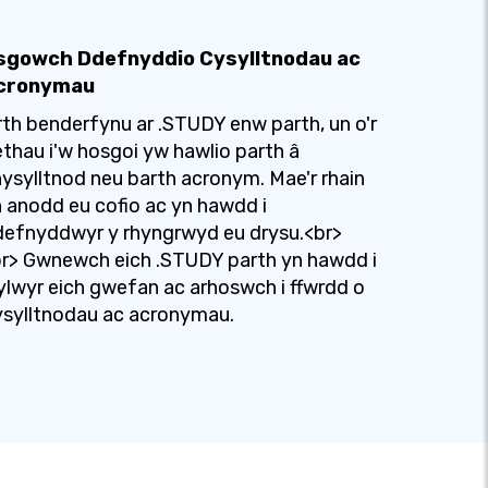
sgowch Ddefnyddio Cysylltnodau ac
cronymau
th benderfynu ar .STUDY enw parth, un o'r
thau i'w hosgoi yw hawlio parth â
ysylltnod neu barth acronym. Mae'r rhain
 anodd eu cofio ac yn hawdd i
efnyddwyr y rhyngrwyd eu drysu.<br>
r> Gwnewch eich .STUDY parth yn hawdd i
lwyr eich gwefan ac arhoswch i ffwrdd o
sylltnodau ac acronymau.