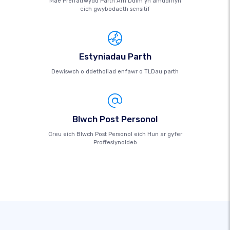
Mae Preifatrwydd Parth Am Ddim yn amddiffyn
eich gwybodaeth sensitif
Estyniadau Parth
Dewiswch o ddetholiad enfawr o TLDau parth
Blwch Post Personol
Creu eich Blwch Post Personol eich Hun ar gyfer
Proffesiynoldeb