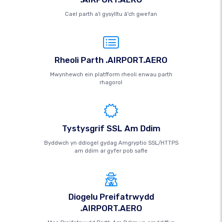
Cael parth a'i gysylltu â'ch gwefan
Rheoli Parth .AIRPORT.AERO
Mwynhewch ein platfform rheoli enwau parth
rhagorol
Tystysgrif SSL Am Ddim
Byddwch yn ddiogel gydag Amgryptio SSL/HTTPS
am ddim ar gyfer pob safle
Diogelu Preifatrwydd
.AIRPORT.AERO