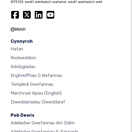
SITE123: wedi'i adeiladu'n wahanol, wedi'i adeiladu'n well.
Welsh
Cynnyrch
Hafan
Nodweddion
Adolygiadau
Enghreifftiau O Wefannau
Templedi Gwefannau
Marchnad Apiau
(English)
Diweddariadau Diweddaraf
Pob Dewis
Adeiladwr Gwefannau Am Ddim
Adeiladwr Gwefannau E-Fasnach