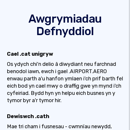
Awgrymiadau
Defnyddiol
Cael .cat unigryw
Os ydych chi'n delio â diwydiant neu farchnad
benodol iawn, ewch i gael .AIRPORT.AERO
enwau parth a'u hanfon ymlaen i'ch prif barth fel
eich bod yn cael mwy o draffig gwe yn mynd i'ch
cyfeiriad. Bydd hyn yn helpu eich busnes yn y
tymor byr a'r tymor hir.
Dewiswch .cath
Mae tri cham i fusnesau - cwmnïau newydd,