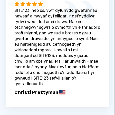
SITE123, heb os, yw'r dylunydd gwefannau
hawsaf a mwyaf cyfeillgar i'r defnyddiwr
rydw i wedi dod ar ei draws. Mae eu
technegwyr sgwrsio cymorth yn eithriadol o
broffesiynol, gan wneud y broses o greu
gwefan drawiadol yn anhygoel o syml. Mae
eu harbenigedd a'u cefnogaeth yn
wirioneddol ragorol. Unwaith i mi
ddarganfod SITE123, rhoddais y gorau i
chwilio am opsiynau eraill ar unwaith - mae
mor dda â hynny. Mae'r cyfuniad o blatfform
reddfol a chefnogaeth o'r radd flaenaf yn
gwneud i SITE123 sefyll allan o'r
gystadleuaeth.
Christi Prettyman