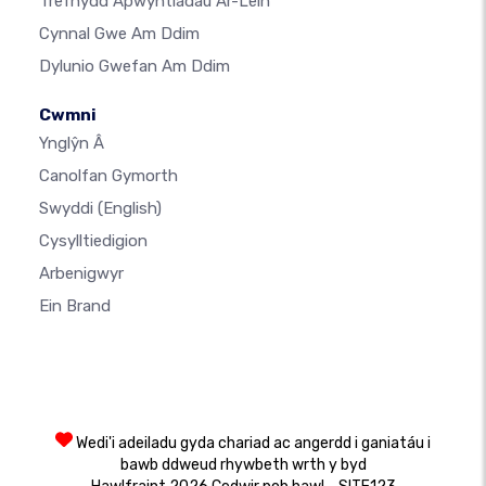
Trefnydd Apwyntiadau Ar-Lein
Cynnal Gwe Am Ddim
Dylunio Gwefan Am Ddim
Cwmni
Ynglŷn Â
Canolfan Gymorth
Swyddi
(English)
Cysylltiedigion
Arbenigwyr
Ein Brand
Wedi'i adeiladu gyda chariad ac angerdd i ganiatáu i
bawb ddweud rhywbeth wrth y byd