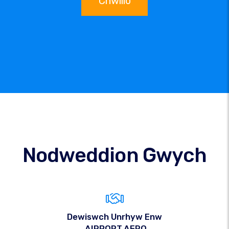
Chwilio
Nodweddion Gwych
Dewiswch Unrhyw Enw
.AIRPORT.AERO