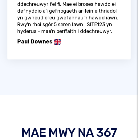
ddechreuwyr fel fi. Mae ei broses hawdd ei
defnyddio a'i gefnogaeth ar-lein eithriadol
yn gwneud creu gwefannau'n hawdd iawn.
Rwy'n rhoi sgôr 5 seren lawn i SITE123 yn
hyderus - mae'n berffaith i ddechreuwyr.
Paul Downes
MAE MWY NA 367