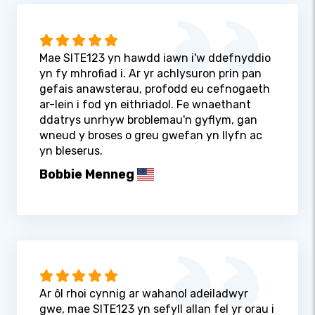
Mae SITE123 yn hawdd iawn i'w ddefnyddio
yn fy mhrofiad i. Ar yr achlysuron prin pan
gefais anawsterau, profodd eu cefnogaeth
ar-lein i fod yn eithriadol. Fe wnaethant
ddatrys unrhyw broblemau'n gyflym, gan
wneud y broses o greu gwefan yn llyfn ac
yn bleserus.
Bobbie Menneg
Ar ôl rhoi cynnig ar wahanol adeiladwyr
gwe, mae SITE123 yn sefyll allan fel yr orau i