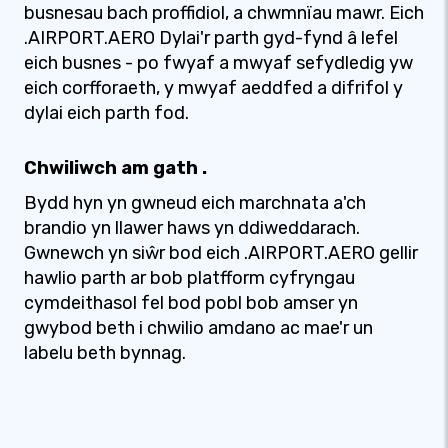
busnesau bach proffidiol, a chwmnïau mawr. Eich
.AIRPORT.AERO Dylai'r parth gyd-fynd â lefel
eich busnes - po fwyaf a mwyaf sefydledig yw
eich corfforaeth, y mwyaf aeddfed a difrifol y
dylai eich parth fod.
Chwiliwch am gath .
Bydd hyn yn gwneud eich marchnata a'ch
brandio yn llawer haws yn ddiweddarach.
Gwnewch yn siŵr bod eich .AIRPORT.AERO gellir
hawlio parth ar bob platfform cyfryngau
cymdeithasol fel bod pobl bob amser yn
gwybod beth i chwilio amdano ac mae'r un
labelu beth bynnag.