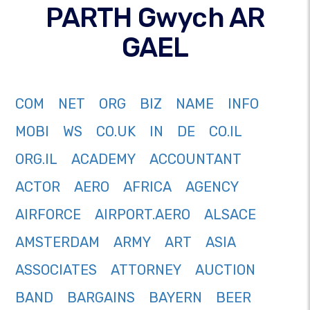
PARTH Gwych AR
GAEL
COM
NET
ORG
BIZ
NAME
INFO
MOBI
WS
CO.UK
IN
DE
CO.IL
ORG.IL
ACADEMY
ACCOUNTANT
ACTOR
AERO
AFRICA
AGENCY
AIRFORCE
AIRPORT.AERO
ALSACE
AMSTERDAM
ARMY
ART
ASIA
ASSOCIATES
ATTORNEY
AUCTION
BAND
BARGAINS
BAYERN
BEER