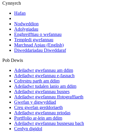
Cynnyrch
Hafan
Nodweddion
Adolygiadau
Enghreifftiau o wefannau
Templedi gwefannau
Marchnad Apiau
(English)
Diweddariadau Diweddaraf
Pob Dewis
Adeiladwr gwefannau am ddim
Adeiladwr gwefannau e-fasnach
Cofrestru parth am ddim
Adeiladwr tudalen lanio am ddim
Adeiladwr gwefannau busnes
Adeiladwr gwefannau ffotograffiaeth
Gwefan y digwyddiad
Creu gwefan gerddoriaeth
Adeiladwr gwefannau priodas
Portffolio ar-lein am ddim
Adeiladwr gwefannau busnesau bach
Cerdyn digidol