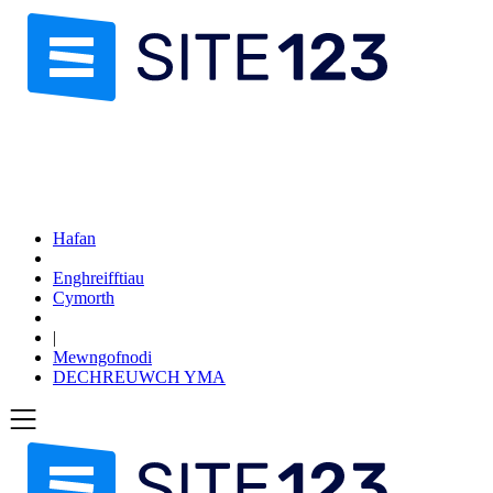
Hafan
Enghreifftiau
Cymorth
|
Mewngofnodi
DECHREUWCH YMA