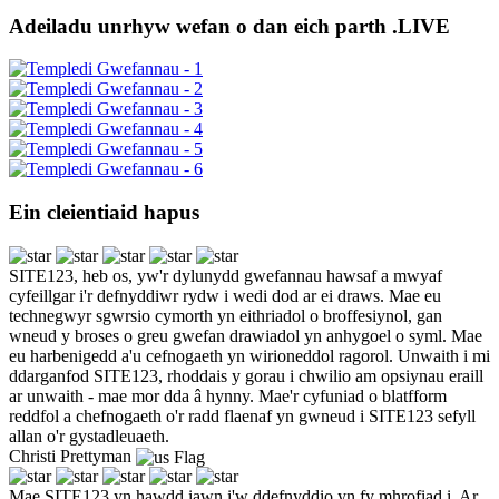
Adeiladu unrhyw wefan o dan eich parth .LIVE
Ein cleientiaid hapus
SITE123, heb os, yw'r dylunydd gwefannau hawsaf a mwyaf
cyfeillgar i'r defnyddiwr rydw i wedi dod ar ei draws. Mae eu
technegwyr sgwrsio cymorth yn eithriadol o broffesiynol, gan
wneud y broses o greu gwefan drawiadol yn anhygoel o syml. Mae
eu harbenigedd a'u cefnogaeth yn wirioneddol ragorol. Unwaith i mi
ddarganfod SITE123, rhoddais y gorau i chwilio am opsiynau eraill
ar unwaith - mae mor dda â hynny. Mae'r cyfuniad o blatfform
reddfol a chefnogaeth o'r radd flaenaf yn gwneud i SITE123 sefyll
allan o'r gystadleuaeth.
Christi Prettyman
Mae SITE123 yn hawdd iawn i'w ddefnyddio yn fy mhrofiad i. Ar