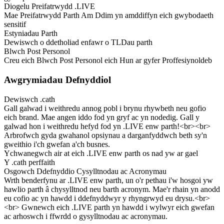
Diogelu Preifatrwydd .LIVE
Mae Preifatrwydd Parth Am Ddim yn amddiffyn eich gwybodaeth
sensitif
Estyniadau Parth
Dewiswch o ddetholiad enfawr o TLDau parth
Blwch Post Personol
Creu eich Blwch Post Personol eich Hun ar gyfer Proffesiynoldeb
Awgrymiadau Defnyddiol
Dewiswch .cath
Gall galwad i weithredu annog pobl i brynu rhywbeth neu gofio
eich brand. Mae angen iddo fod yn gryf ac yn nodedig. Gall y
galwad hon i weithredu hefyd fod yn .LIVE enw parth!<br><br>
Arbrofwch gyda gwahanol opsiynau a darganfyddwch beth sy'n
gweithio i'ch gwefan a'ch busnes.
Ychwanegwch air at eich .LIVE enw parth os nad yw ar gael
Y .cath perffaith
Osgowch Ddefnyddio Cysylltnodau ac Acronymau
Wrth benderfynu ar .LIVE enw parth, un o'r pethau i'w hosgoi yw
hawlio parth â chysylltnod neu barth acronym. Mae'r rhain yn anodd
eu cofio ac yn hawdd i ddefnyddwyr y rhyngrwyd eu drysu.<br>
<br> Gwnewch eich .LIVE parth yn hawdd i wylwyr eich gwefan
ac arhoswch i ffwrdd o gysylltnodau ac acronymau.