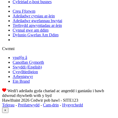
Cyfeiriad e-bost busnes
Creu Fforwm
Adeiladwr cyrsiau ar-lein
Adeiladwr gwefannau bwytai
Trefnydd apwyntiadau ar-lein
Cynnal gwe am ddim
Dylunio Gwefan Am Ddim
Cwmni
ynglŷn â
Canolfan Gymorth
Swyddi
(English)
Cysylltiedigion
Arbenigwyr
Ein Brand
Wedi'i adeiladu gyda chariad ac angerdd i ganiatáu i bawb
ddweud rhywbeth wrth y byd
Hawlfraint 2026 Cedwir pob hawl - SITE123
Telerau
-
Preifatrwydd
-
Cam-drin
-
Hygyrchedd
×