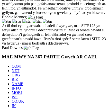
yr achlysuron prin pan gefais anawsterau, profodd eu cefnogaeth ar-
lein i fod yn eithriadol. Fe wnaethant ddatrys unrhyw broblemau'n
gyflym, gan wneud y broses o greu gwefan yn llyfn ac yn bleserus.
Bobbie Menneg
Ar ôl rhoi cynnig ar wahanol adeiladwyr gwe, mae SITE123 yn
sefyll allan fel yr orau i ddechreuwyr fel fi. Mae ei broses hawdd ei
defnyddio a'i gefnogaeth ar-lein eithriadol yn gwneud creu
gwefannau'n hawdd iawn. Rwy'n rhoi sgôr 5 seren lawn i SITE123
yn hyderus - mae'n berffaith i ddechreuwyr.
Paul Downes
MAE MWY NA 367 PARTH Gwych AR GAEL
COM
NET
ORG
BIZ
NAME
INFO
MOBI
WS
CO.UK
IN