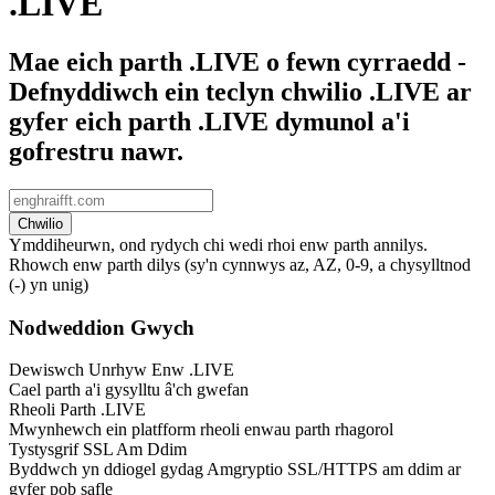
.LIVE
Mae eich parth .LIVE o fewn cyrraedd -
Defnyddiwch ein teclyn chwilio .LIVE ar
gyfer eich parth .LIVE dymunol a'i
gofrestru nawr.
Chwilio
Ymddiheurwn, ond rydych chi wedi rhoi enw parth annilys.
Rhowch enw parth dilys (sy'n cynnwys az, AZ, 0-9, a chysylltnod
(-) yn unig)
Nodweddion Gwych
Dewiswch Unrhyw Enw .LIVE
Cael parth a'i gysylltu â'ch gwefan
Rheoli Parth .LIVE
Mwynhewch ein platfform rheoli enwau parth rhagorol
Tystysgrif SSL Am Ddim
Byddwch yn ddiogel gydag Amgryptio SSL/HTTPS am ddim ar
gyfer pob safle