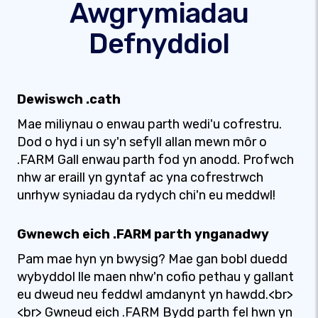
Awgrymiadau
Defnyddiol
Dewiswch .cath
Mae miliynau o enwau parth wedi'u cofrestru.
Dod o hyd i un sy'n sefyll allan mewn môr o
.FARM Gall enwau parth fod yn anodd. Profwch
nhw ar eraill yn gyntaf ac yna cofrestrwch
unrhyw syniadau da rydych chi'n eu meddwl!
Gwnewch eich .FARM parth ynganadwy
Pam mae hyn yn bwysig? Mae gan bobl duedd
wybyddol lle maen nhw'n cofio pethau y gallant
eu dweud neu feddwl amdanynt yn hawdd.<br>
<br> Gwneud eich .FARM Bydd parth fel hwn yn