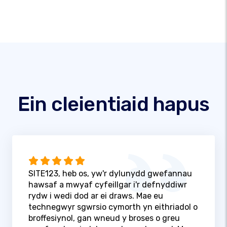
Ein cleientiaid hapus
SITE123, heb os, yw'r dylunydd gwefannau
hawsaf a mwyaf cyfeillgar i'r defnyddiwr
rydw i wedi dod ar ei draws. Mae eu
technegwyr sgwrsio cymorth yn eithriadol o
broffesiynol, gan wneud y broses o greu