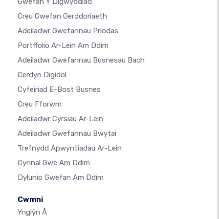
Gwefan Y Digwyddiad
Creu Gwefan Gerddoriaeth
Adeiladwr Gwefannau Priodas
Portffolio Ar-Lein Am Ddim
Adeiladwr Gwefannau Busnesau Bach
Cerdyn Digidol
Cyfeiriad E-Bost Busnes
Creu Fforwm
Adeiladwr Cyrsiau Ar-Lein
Adeiladwr Gwefannau Bwytai
Trefnydd Apwyntiadau Ar-Lein
Cynnal Gwe Am Ddim
Dylunio Gwefan Am Ddim
Cwmni
Ynglŷn Â