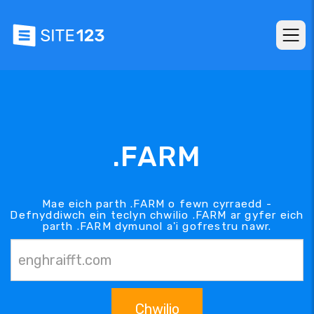
.FARM
Mae eich parth .FARM o fewn cyrraedd -
Defnyddiwch ein teclyn chwilio .FARM ar gyfer eich
parth .FARM dymunol a'i gofrestru nawr.
Chwilio