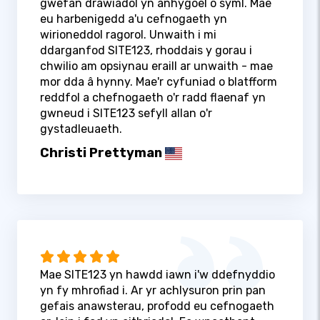
gwefan drawiadol yn anhygoel o syml. Mae
eu harbenigedd a'u cefnogaeth yn
wirioneddol ragorol. Unwaith i mi
ddarganfod SITE123, rhoddais y gorau i
chwilio am opsiynau eraill ar unwaith - mae
mor dda â hynny. Mae'r cyfuniad o blatfform
reddfol a chefnogaeth o'r radd flaenaf yn
gwneud i SITE123 sefyll allan o'r
gystadleuaeth.
Christi Prettyman
Mae SITE123 yn hawdd iawn i'w ddefnyddio
yn fy mhrofiad i. Ar yr achlysuron prin pan
gefais anawsterau, profodd eu cefnogaeth