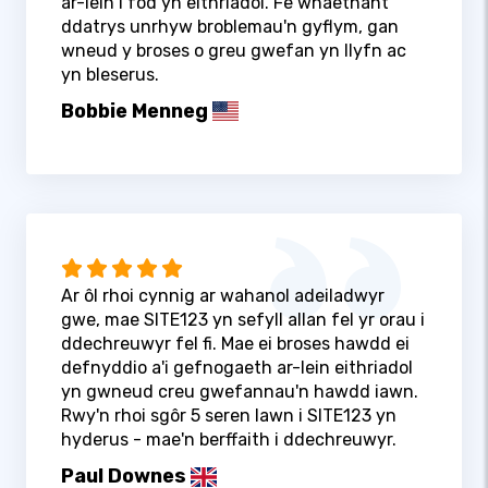
ar-lein i fod yn eithriadol. Fe wnaethant
ddatrys unrhyw broblemau'n gyflym, gan
wneud y broses o greu gwefan yn llyfn ac
yn bleserus.
Bobbie Menneg
Ar ôl rhoi cynnig ar wahanol adeiladwyr
gwe, mae SITE123 yn sefyll allan fel yr orau i
ddechreuwyr fel fi. Mae ei broses hawdd ei
defnyddio a'i gefnogaeth ar-lein eithriadol
yn gwneud creu gwefannau'n hawdd iawn.
Rwy'n rhoi sgôr 5 seren lawn i SITE123 yn
hyderus - mae'n berffaith i ddechreuwyr.
Paul Downes