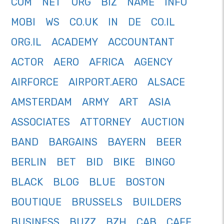
COM
NET
ORG
BIZ
NAME
INFO
MOBI
WS
CO.UK
IN
DE
CO.IL
ORG.IL
ACADEMY
ACCOUNTANT
ACTOR
AERO
AFRICA
AGENCY
AIRFORCE
AIRPORT.AERO
ALSACE
AMSTERDAM
ARMY
ART
ASIA
ASSOCIATES
ATTORNEY
AUCTION
BAND
BARGAINS
BAYERN
BEER
BERLIN
BET
BID
BIKE
BINGO
BLACK
BLOG
BLUE
BOSTON
BOUTIQUE
BRUSSELS
BUILDERS
BUSINESS
BUZZ
BZH
CAB
CAFE