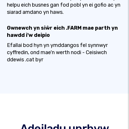
helpu eich busnes gan fod pobl yn ei gofio ac yn
siarad amdano yn haws.
Gwnewch yn siŵr eich .FARM mae parth yn
hawdd i'w deipio
Efallai bod hyn yn ymddangos fel synnwyr
cyffredin, ond mae'n werth nodi - Ceisiwch
ddewis .cat byr
Adeiladu unrhyw