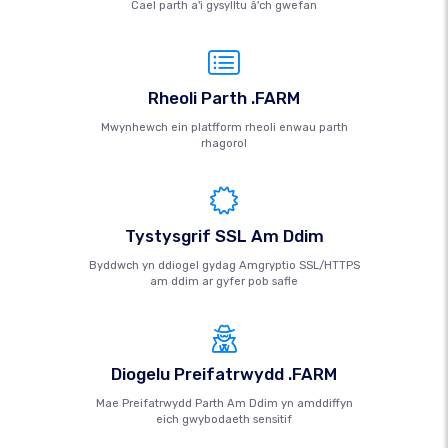
Cael parth a'i gysylltu â'ch gwefan
Rheoli Parth .FARM
Mwynhewch ein platfform rheoli enwau parth
rhagorol
Tystysgrif SSL Am Ddim
Byddwch yn ddiogel gydag Amgryptio SSL/HTTPS
am ddim ar gyfer pob safle
Diogelu Preifatrwydd .FARM
Mae Preifatrwydd Parth Am Ddim yn amddiffyn
eich gwybodaeth sensitif