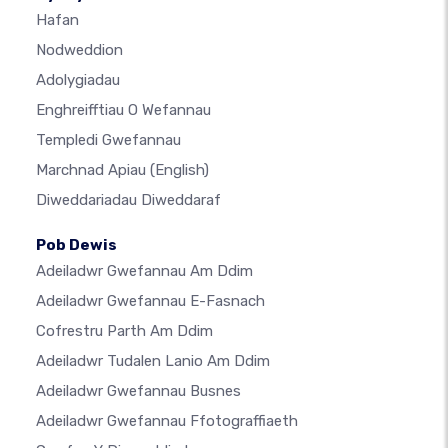
Hafan
Nodweddion
Adolygiadau
Enghreifftiau O Wefannau
Templedi Gwefannau
Marchnad Apiau
(English)
Diweddariadau Diweddaraf
Pob Dewis
Adeiladwr Gwefannau Am Ddim
Adeiladwr Gwefannau E-Fasnach
Cofrestru Parth Am Ddim
Adeiladwr Tudalen Lanio Am Ddim
Adeiladwr Gwefannau Busnes
Adeiladwr Gwefannau Ffotograffiaeth