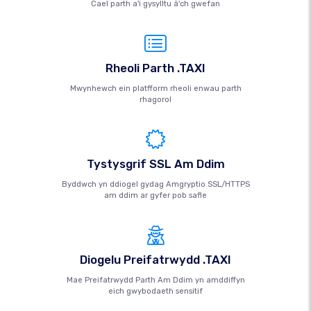
Cael parth a'i gysylltu â'ch gwefan
Rheoli Parth .TAXI
Mwynhewch ein platfform rheoli enwau parth
rhagorol
Tystysgrif SSL Am Ddim
Byddwch yn ddiogel gydag Amgryptio SSL/HTTPS
am ddim ar gyfer pob safle
Diogelu Preifatrwydd .TAXI
Mae Preifatrwydd Parth Am Ddim yn amddiffyn
eich gwybodaeth sensitif