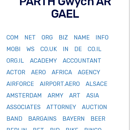
PARTH Gwych AR
GAEL
COM
NET
ORG
BIZ
NAME
INFO
MOBI
WS
CO.UK
IN
DE
CO.IL
ORG.IL
ACADEMY
ACCOUNTANT
ACTOR
AERO
AFRICA
AGENCY
AIRFORCE
AIRPORT.AERO
ALSACE
AMSTERDAM
ARMY
ART
ASIA
ASSOCIATES
ATTORNEY
AUCTION
BAND
BARGAINS
BAYERN
BEER