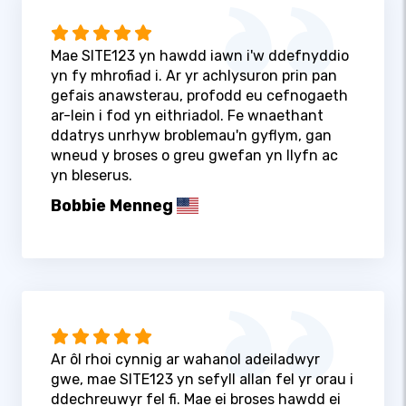
Mae SITE123 yn hawdd iawn i'w ddefnyddio
yn fy mhrofiad i. Ar yr achlysuron prin pan
gefais anawsterau, profodd eu cefnogaeth
ar-lein i fod yn eithriadol. Fe wnaethant
ddatrys unrhyw broblemau'n gyflym, gan
wneud y broses o greu gwefan yn llyfn ac
yn bleserus.
Bobbie Menneg
Ar ôl rhoi cynnig ar wahanol adeiladwyr
gwe, mae SITE123 yn sefyll allan fel yr orau i
ddechreuwyr fel fi. Mae ei broses hawdd ei