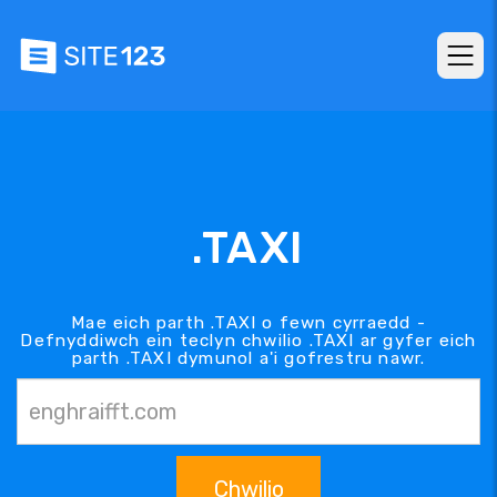
.TAXI
Mae eich parth .TAXI o fewn cyrraedd -
Defnyddiwch ein teclyn chwilio .TAXI ar gyfer eich
parth .TAXI dymunol a'i gofrestru nawr.
Chwilio