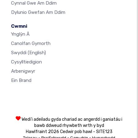
Cynnal Gwe Am Ddim
Dylunio Gwefan Am Ddim
Cwmni
Ynglŷn Â
Canolfan Gymorth
Swyddi
(English)
Cysylltiedigion
Arbenigwyr
Ein Brand
Wedi'i adeiladu gyda chariad ac angerdd i ganiatáu i
bawb ddweud rhywbeth wrth y byd
Hawlfraint 2026 Cedwir pob hawl - SITE123
-
-
-
Telerau
Preifatrwydd
Cam-drin
Hygyrchedd