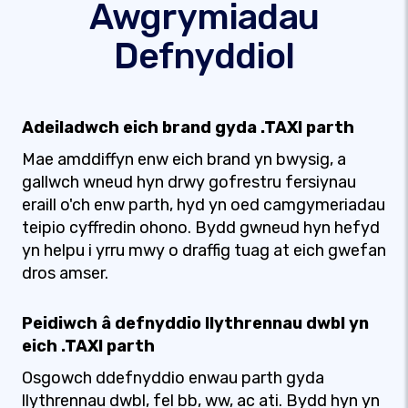
Awgrymiadau
Defnyddiol
Adeiladwch eich brand gyda .TAXI parth
Mae amddiffyn enw eich brand yn bwysig, a
gallwch wneud hyn drwy gofrestru fersiynau
eraill o'ch enw parth, hyd yn oed camgymeriadau
teipio cyffredin ohono. Bydd gwneud hyn hefyd
yn helpu i yrru mwy o draffig tuag at eich gwefan
dros amser.
Peidiwch â defnyddio llythrennau dwbl yn
eich .TAXI parth
Osgowch ddefnyddio enwau parth gyda
llythrennau dwbl, fel bb, ww, ac ati. Bydd hyn yn