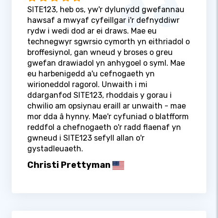
SITE123, heb os, yw'r dylunydd gwefannau
hawsaf a mwyaf cyfeillgar i'r defnyddiwr
rydw i wedi dod ar ei draws. Mae eu
technegwyr sgwrsio cymorth yn eithriadol o
broffesiynol, gan wneud y broses o greu
gwefan drawiadol yn anhygoel o syml. Mae
eu harbenigedd a'u cefnogaeth yn
wirioneddol ragorol. Unwaith i mi
ddarganfod SITE123, rhoddais y gorau i
chwilio am opsiynau eraill ar unwaith - mae
mor dda â hynny. Mae'r cyfuniad o blatfform
reddfol a chefnogaeth o'r radd flaenaf yn
gwneud i SITE123 sefyll allan o'r
gystadleuaeth.
Christi Prettyman