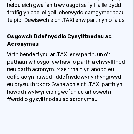
helpu eich gwefan trwy osgoi sefyllfa lle bydd
traffig yn cael ei golli oherwydd camgymeriadau
teipio. Dewiswch eich .TAXI enw parth yn ofalus.
Osgowch Ddefnyddio Cysylltnodau ac
Acronymau
Wrth benderfynu ar .TAXI enw parth, un o'r
pethau i'w hosgoi yw hawlio parth â chysylltnod
neu barth acronym. Mae'r rhain yn anodd eu
cofio ac yn hawdd i ddefnyddwyr y rhyngrwyd
eu drysu.<br><br> Gwnewch eich .TAXI parth yn
hawdd i wylwyr eich gwefan ac arhoswch i
ffwrdd o gysylltnodau ac acronymau.