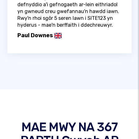
defnyddio a'i gefnogaeth ar-lein eithriadol
yn gwneud creu gwefannau'n hawdd iawn.
Rwy'n rhoi sgôr 5 seren lawn i SITE123 yn
hyderus - mae'n berffaith i ddechreuwyr.
Paul Downes
MAE MWY NA 367