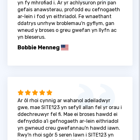
yn fy mhrofiad i. Ar yr achlysuron prin pan
gefais anawsterau, profodd eu cefnogaeth
ar-lein i fod yn eithriadol. Fe wnaethant
ddatrys unrhyw broblemau'n gyflym, gan
wneud y broses o greu gwefan yn llyfn ac
yn bleserus.
Bobbie Menneg
Ar ôl rhoi cynnig ar wahanol adeiladwyr
gwe, mae SITE123 yn sefyll allan fel yr orau i
ddechreuwyr fel fi. Mae ei broses hawdd ei
defnyddio a'i gefnogaeth ar-lein eithriadol
yn gwneud creu gwefannau'n hawdd iawn.
Rwy'n rhoi sgôr 5 seren lawn i SITE123 yn