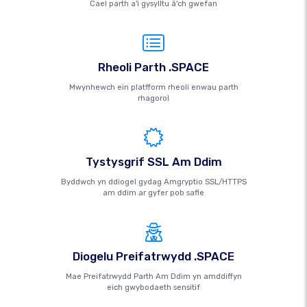
Cael parth a'i gysylltu â'ch gwefan
Rheoli Parth .SPACE
Mwynhewch ein platfform rheoli enwau parth
rhagorol
Tystysgrif SSL Am Ddim
Byddwch yn ddiogel gydag Amgryptio SSL/HTTPS
am ddim ar gyfer pob safle
Diogelu Preifatrwydd .SPACE
Mae Preifatrwydd Parth Am Ddim yn amddiffyn
eich gwybodaeth sensitif