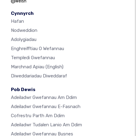
Welsh
Cynnyrch
Hafan
Nodweddion
Adolygiadau
Enghreifftiau O Wefannau
Templedi Gwefannau
Marchnad Apiau
(English)
Diweddariadau Diweddaraf
Pob Dewis
Adeiladwr Gwefannau Am Ddim
Adeiladwr Gwefannau E-Fasnach
Cofrestru Parth Am Ddim
Adeiladwr Tudalen Lanio Am Ddim
Adeiladwr Gwefannau Busnes