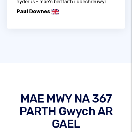
hyderus - mae'n berffaith i ddechreuwyr.
Paul Downes
MAE MWY NA 367
PARTH Gwych AR
GAEL