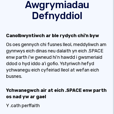
Awgrymiadau
Defnyddiol
Canolbwyntiwch ar ble rydych chi'n byw
Os oes gennych chi fusnes lleol, meddyliwch am
gynnwys eich dinas neu dalaith yn eich .SPACE
enw parth i'w gwneud hi'n hawdd i gwsmeriaid
ddod o hyd iddo a'i gofio. Ystyriwch hefyd
ychwanegu eich cyfeiriad lleol at wefan eich
busnes.
Ychwanegwch air at eich .SPACE enw parth
os nad yw ar gael
Y .cath perffaith