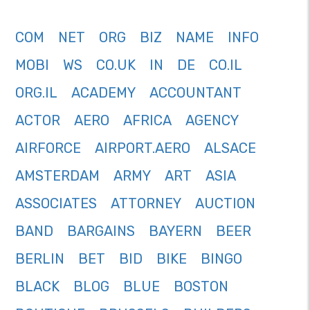
COM
NET
ORG
BIZ
NAME
INFO
MOBI
WS
CO.UK
IN
DE
CO.IL
ORG.IL
ACADEMY
ACCOUNTANT
ACTOR
AERO
AFRICA
AGENCY
AIRFORCE
AIRPORT.AERO
ALSACE
AMSTERDAM
ARMY
ART
ASIA
ASSOCIATES
ATTORNEY
AUCTION
BAND
BARGAINS
BAYERN
BEER
BERLIN
BET
BID
BIKE
BINGO
BLACK
BLOG
BLUE
BOSTON