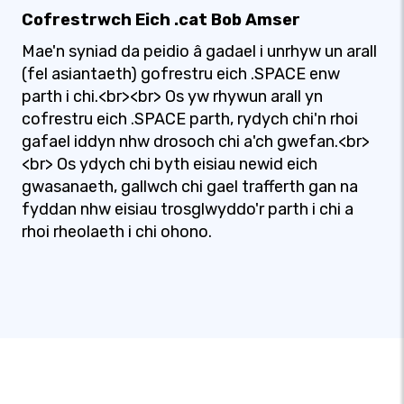
Cofrestrwch Eich .cat Bob Amser
Mae'n syniad da peidio â gadael i unrhyw un arall
(fel asiantaeth) gofrestru eich .SPACE enw
parth i chi.<br><br> Os yw rhywun arall yn
cofrestru eich .SPACE parth, rydych chi'n rhoi
gafael iddyn nhw drosoch chi a'ch gwefan.<br>
<br> Os ydych chi byth eisiau newid eich
gwasanaeth, gallwch chi gael trafferth gan na
fyddan nhw eisiau trosglwyddo'r parth i chi a
rhoi rheolaeth i chi ohono.