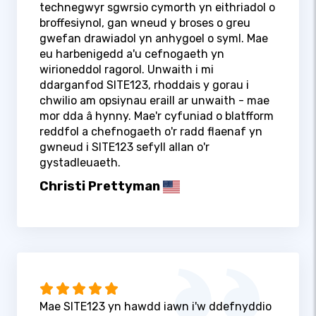
technegwyr sgwrsio cymorth yn eithriadol o
broffesiynol, gan wneud y broses o greu
gwefan drawiadol yn anhygoel o syml. Mae
eu harbenigedd a'u cefnogaeth yn
wirioneddol ragorol. Unwaith i mi
ddarganfod SITE123, rhoddais y gorau i
chwilio am opsiynau eraill ar unwaith - mae
mor dda â hynny. Mae'r cyfuniad o blatfform
reddfol a chefnogaeth o'r radd flaenaf yn
gwneud i SITE123 sefyll allan o'r
gystadleuaeth.
Christi Prettyman
Mae SITE123 yn hawdd iawn i'w ddefnyddio