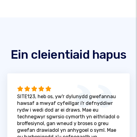
Ein cleientiaid hapus
SITE123, heb os, yw'r dylunydd gwefannau
hawsaf a mwyaf cyfeillgar i'r defnyddiwr
rydw i wedi dod ar ei draws. Mae eu
technegwyr sgwrsio cymorth yn eithriadol o
broffesiynol, gan wneud y broses o greu
gwefan drawiadol yn anhygoel o syml. Mae
eu harbenigedd a'u cefnogaeth yn