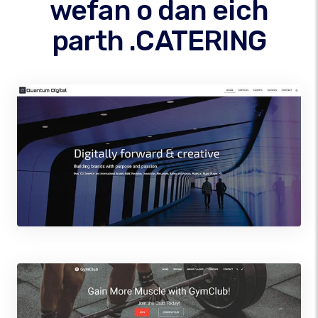
wefan o dan eich
parth .CATERING