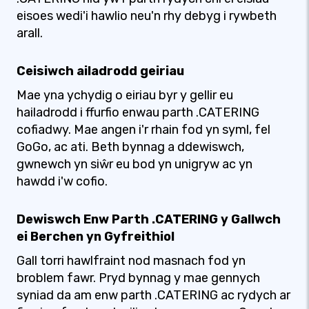
eisoes wedi'i hawlio neu'n rhy debyg i rywbeth
arall.
Ceisiwch ailadrodd geiriau
Mae yna ychydig o eiriau byr y gellir eu
hailadrodd i ffurfio enwau parth .CATERING
cofiadwy. Mae angen i'r rhain fod yn syml, fel
GoGo, ac ati. Beth bynnag a ddewiswch,
gwnewch yn siŵr eu bod yn unigryw ac yn
hawdd i'w cofio.
Dewiswch Enw Parth .CATERING y Gallwch
ei Berchen yn Gyfreithiol
Gall torri hawlfraint nod masnach fod yn
broblem fawr. Pryd bynnag y mae gennych
syniad da am enw parth .CATERING ac rydych ar