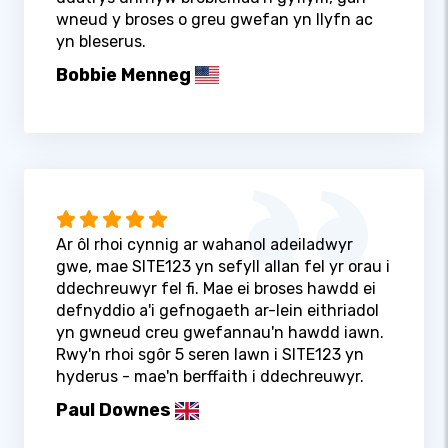
wneud y broses o greu gwefan yn llyfn ac
yn bleserus.
Bobbie Menneg
Ar ôl rhoi cynnig ar wahanol adeiladwyr
gwe, mae SITE123 yn sefyll allan fel yr orau i
ddechreuwyr fel fi. Mae ei broses hawdd ei
defnyddio a'i gefnogaeth ar-lein eithriadol
yn gwneud creu gwefannau'n hawdd iawn.
Rwy'n rhoi sgôr 5 seren lawn i SITE123 yn
hyderus - mae'n berffaith i ddechreuwyr.
Paul Downes