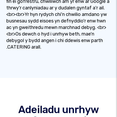
fin ei gofrestru, chwiliwch am yr enw ar Google a
thrwy'r canlyniadau ar y dudalen gyntaf a'r ail.
<br><br>Yr hyn rydych chi'n chwilio amdano yw
busnesau sydd eisoes yn defnyddio'r enw hwn
ac yn gweithredu mewn marchnad debyg. <br>
<br>Os dewch o hyd i unrhyw beth, mae'n
debygol y bydd angen i chi ddewis enw parth
.CATERING arall.
Adeiladu unrhyw