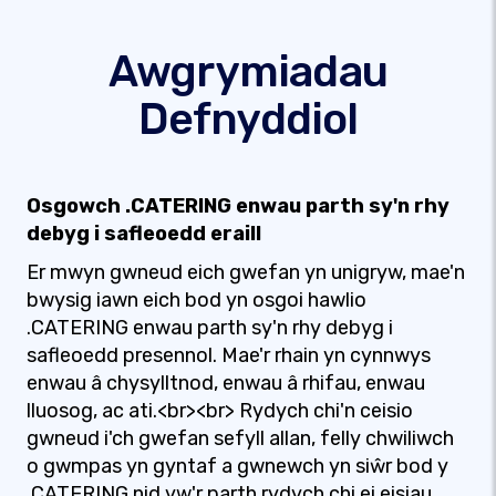
Awgrymiadau
Defnyddiol
Osgowch .CATERING enwau parth sy'n rhy
debyg i safleoedd eraill
Er mwyn gwneud eich gwefan yn unigryw, mae'n
bwysig iawn eich bod yn osgoi hawlio
.CATERING enwau parth sy'n rhy debyg i
safleoedd presennol. Mae'r rhain yn cynnwys
enwau â chysylltnod, enwau â rhifau, enwau
lluosog, ac ati.<br><br> Rydych chi'n ceisio
gwneud i'ch gwefan sefyll allan, felly chwiliwch
o gwmpas yn gyntaf a gwnewch yn siŵr bod y
.CATERING nid yw'r parth rydych chi ei eisiau