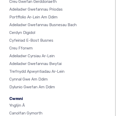
Creu Gwefan Gerddoriaeth
Adeiladwr Gwefannau Priodas
Portffolio Ar-Lein Am Ddim
Adeiladwr Gwefannau Busnesau Bach
Cerdyn Digidol
Cyfeiriad E-Bost Busnes
Creu Fforwm
Adeiladwr Cyrsiau Ar-Lein
Adeiladwr Gwefannau Bwytai
Trefnydd Apwyntiadau Ar-Lein
Cynnal Gwe Am Ddim
Dylunio Gwefan Am Ddim
Cwmni
Ynglŷn Â
Canolfan Gymorth