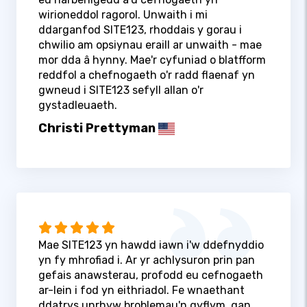
wirioneddol ragorol. Unwaith i mi
ddarganfod SITE123, rhoddais y gorau i
chwilio am opsiynau eraill ar unwaith - mae
mor dda â hynny. Mae'r cyfuniad o blatfform
reddfol a chefnogaeth o'r radd flaenaf yn
gwneud i SITE123 sefyll allan o'r
gystadleuaeth.
Christi Prettyman
Mae SITE123 yn hawdd iawn i'w ddefnyddio
yn fy mhrofiad i. Ar yr achlysuron prin pan
gefais anawsterau, profodd eu cefnogaeth
ar-lein i fod yn eithriadol. Fe wnaethant
ddatrys unrhyw broblemau'n gyflym, gan