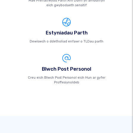
Mae Preifatrwydd Parth Am Ddim yn amddiffyn
eich gwybodaeth sensitif
Estyniadau Parth
Dewiswch o ddetholiad enfawr o TLDau parth
Blwch Post Personol
Creu eich Blwch Post Personol eich Hun ar gyfer
Proffesiynoldeb