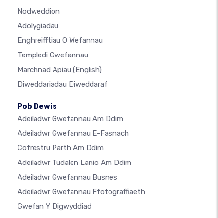
Nodweddion
Adolygiadau
Enghreifftiau O Wefannau
Templedi Gwefannau
Marchnad Apiau
(English)
Diweddariadau Diweddaraf
Pob Dewis
Adeiladwr Gwefannau Am Ddim
Adeiladwr Gwefannau E-Fasnach
Cofrestru Parth Am Ddim
Adeiladwr Tudalen Lanio Am Ddim
Adeiladwr Gwefannau Busnes
Adeiladwr Gwefannau Ffotograffiaeth
Gwefan Y Digwyddiad