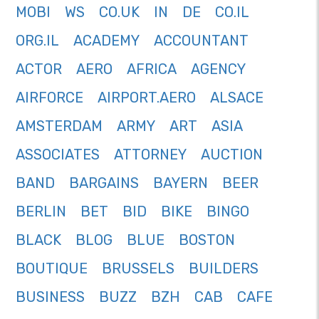
MOBI
WS
CO.UK
IN
DE
CO.IL
ORG.IL
ACADEMY
ACCOUNTANT
ACTOR
AERO
AFRICA
AGENCY
AIRFORCE
AIRPORT.AERO
ALSACE
AMSTERDAM
ARMY
ART
ASIA
ASSOCIATES
ATTORNEY
AUCTION
BAND
BARGAINS
BAYERN
BEER
BERLIN
BET
BID
BIKE
BINGO
BLACK
BLOG
BLUE
BOSTON
BOUTIQUE
BRUSSELS
BUILDERS
BUSINESS
BUZZ
BZH
CAB
CAFE