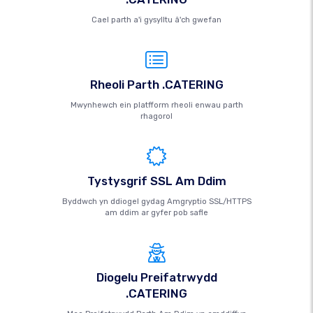
Cael parth a'i gysylltu â'ch gwefan
Rheoli Parth .CATERING
Mwynhewch ein platfform rheoli enwau parth
rhagorol
Tystysgrif SSL Am Ddim
Byddwch yn ddiogel gydag Amgryptio SSL/HTTPS
am ddim ar gyfer pob safle
Diogelu Preifatrwydd
.CATERING