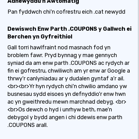
Adnewyddu'n Awtomatig
Pan fyddwch chi'n cofrestru eich .cat newydd
Dewiswch Enw Parth .COUPONS y Gallwch ei
Berchen yn Gyfreithiol
Gall torri hawlfraint nod masnach fod yn
broblem fawr. Pryd bynnag y mae gennych
syniad da am enw parth .COUPONS ac rydych ar
fin ei gofrestru, chwiliwch am yr enw ar Google a
thrwy'r canlyniadau ar y dudalen gyntaf a'r ail.
<br><br>Yr hyn rydych chi'n chwilio amdano yw
busnesau sydd eisoes yn defnyddio'r enw hwn
ac yn gweithredu mewn marchnad debyg. <br>
<br>Os dewch o hyd i unrhyw beth, mae'n
debygol y bydd angen i chi ddewis enw parth
.COUPONS arall.