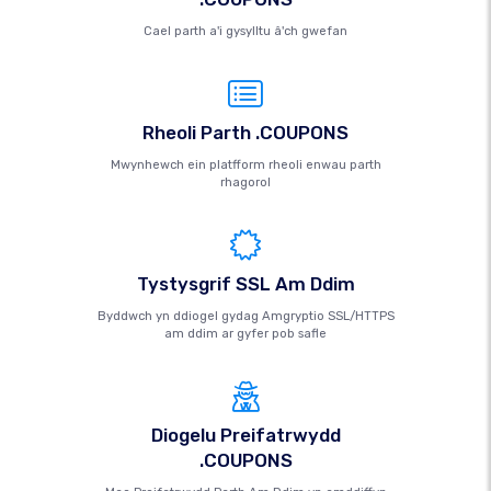
Cael parth a'i gysylltu â'ch gwefan
Rheoli Parth .COUPONS
Mwynhewch ein platfform rheoli enwau parth
rhagorol
Tystysgrif SSL Am Ddim
Byddwch yn ddiogel gydag Amgryptio SSL/HTTPS
am ddim ar gyfer pob safle
Diogelu Preifatrwydd
.COUPONS