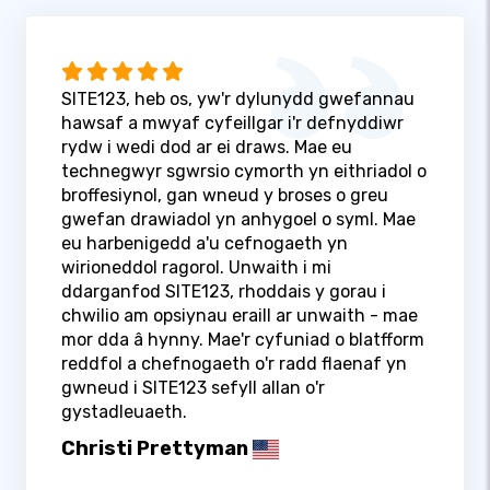
SITE123, heb os, yw'r dylunydd gwefannau
hawsaf a mwyaf cyfeillgar i'r defnyddiwr
rydw i wedi dod ar ei draws. Mae eu
technegwyr sgwrsio cymorth yn eithriadol o
broffesiynol, gan wneud y broses o greu
gwefan drawiadol yn anhygoel o syml. Mae
eu harbenigedd a'u cefnogaeth yn
wirioneddol ragorol. Unwaith i mi
ddarganfod SITE123, rhoddais y gorau i
chwilio am opsiynau eraill ar unwaith - mae
mor dda â hynny. Mae'r cyfuniad o blatfform
reddfol a chefnogaeth o'r radd flaenaf yn
gwneud i SITE123 sefyll allan o'r
gystadleuaeth.
Christi Prettyman