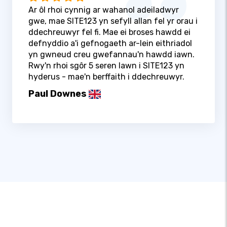
Ar ôl rhoi cynnig ar wahanol adeiladwyr
gwe, mae SITE123 yn sefyll allan fel yr orau i
ddechreuwyr fel fi. Mae ei broses hawdd ei
defnyddio a'i gefnogaeth ar-lein eithriadol
yn gwneud creu gwefannau'n hawdd iawn.
Rwy'n rhoi sgôr 5 seren lawn i SITE123 yn
hyderus - mae'n berffaith i ddechreuwyr.
Paul Downes