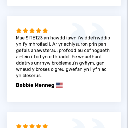
Mae SITE123 yn hawdd iawn i'w ddefnyddio
yn fy mhrofiad i. Ar yr achlysuron prin pan
gefais anawsterau, profodd eu cefnogaeth
ar-lein i fod yn eithriadol. Fe wnaethant
ddatrys unrhyw broblemau'n gyflym, gan
wneud y broses o greu gwefan yn llyfn ac
yn bleserus.
Bobbie Menneg