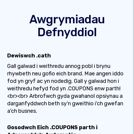
Awgrymiadau
Defnyddiol
Dewiswch .cath
Gall galwad i weithredu annog pobl i brynu
rhywbeth neu gofio eich brand. Mae angen iddo
fod yn gryf ac yn nodedig. Gall y galwad hon i
weithredu hefyd fod yn .COUPONS enw parth!
<br><br> Arbrofwch gyda gwahanol opsiynau a
darganfyddwch beth sy'n gweithio i'ch gwefan
a'ch busnes.
Gosodwch Eich .COUPONS parth i