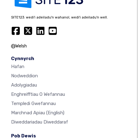
SITE123: wedi'i adeiladu'n wahanol, wedi'i adeiladu'n well.
Welsh
Cynnyrch
Hafan
Nodweddion
Adolygiadau
Enghreifftiau O Wefannau
Templedi Gwefannau
Marchnad Apiau
(English)
Diweddariadau Diweddaraf
Pob Dewis