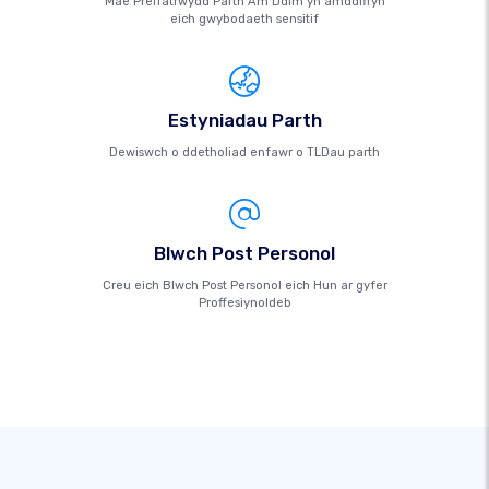
Mae Preifatrwydd Parth Am Ddim yn amddiffyn
eich gwybodaeth sensitif
Estyniadau Parth
Dewiswch o ddetholiad enfawr o TLDau parth
Blwch Post Personol
Creu eich Blwch Post Personol eich Hun ar gyfer
Proffesiynoldeb