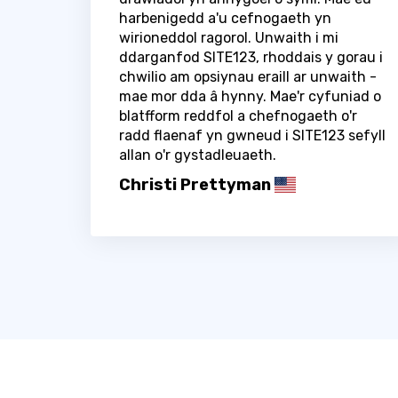
harbenigedd a'u cefnogaeth yn
wirioneddol ragorol. Unwaith i mi
ddarganfod SITE123, rhoddais y gorau i
chwilio am opsiynau eraill ar unwaith -
mae mor dda â hynny. Mae'r cyfuniad o
blatfform reddfol a chefnogaeth o'r
radd flaenaf yn gwneud i SITE123 sefyll
allan o'r gystadleuaeth.
Christi Prettyman