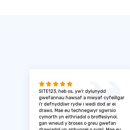
SITE123, heb os, yw'r dylunydd
gwefannau hawsaf a mwyaf cyfeillgar
i'r defnyddiwr rydw i wedi dod ar ei
draws. Mae eu technegwyr sgwrsio
cymorth yn eithriadol o broffesiynol,
gan wneud y broses o greu gwefan
drawiadol yn anhygoel o syml. Mae eu