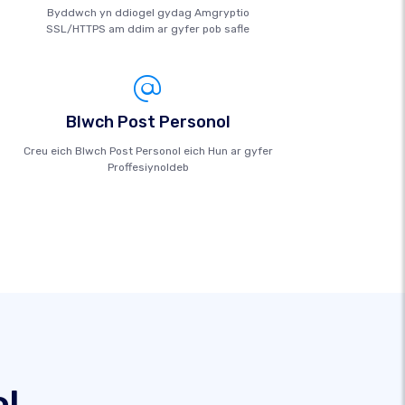
Byddwch yn ddiogel gydag Amgryptio
SSL/HTTPS am ddim ar gyfer pob safle
Blwch Post Personol
Creu eich Blwch Post Personol eich Hun ar gyfer
Proffesiynoldeb
l