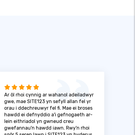
Ar ôl rhoi cynnig ar wahanol adeiladwyr
gwe, mae SITE123 yn sefyll allan fel yr
orau i ddechreuwyr fel fi. Mae ei broses
hawdd ei defnyddio a'i gefnogaeth ar-
lein eithriadol yn gwneud creu
gwefannau'n hawdd iawn. Rwy'n rhoi
sgôr 5 seren lawn i SITE123 yn hyderus