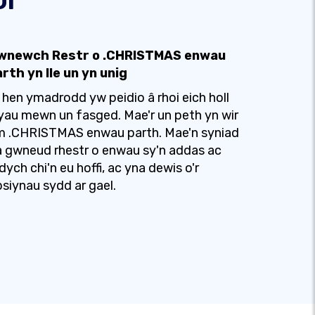
wnewch Restr o .CHRISTMAS enwau
rth yn lle un yn unig
 hen ymadrodd yw peidio â rhoi eich holl
au mewn un fasged. Mae'r un peth yn wir
m .CHRISTMAS enwau parth. Mae'n syniad
 gwneud rhestr o enwau sy'n addas ac
dych chi'n eu hoffi, ac yna dewis o'r
siynau sydd ar gael.