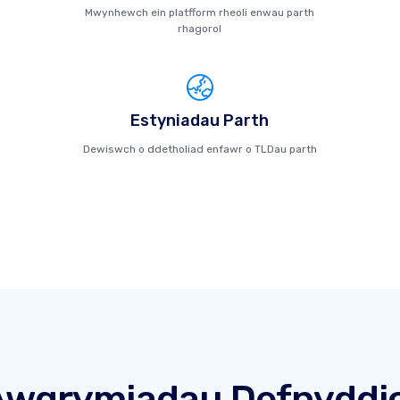
Mwynhewch ein platfform rheoli enwau parth
rhagorol
Estyniadau Parth
Dewiswch o ddetholiad enfawr o TLDau parth
Awgrymiadau Defnyddio