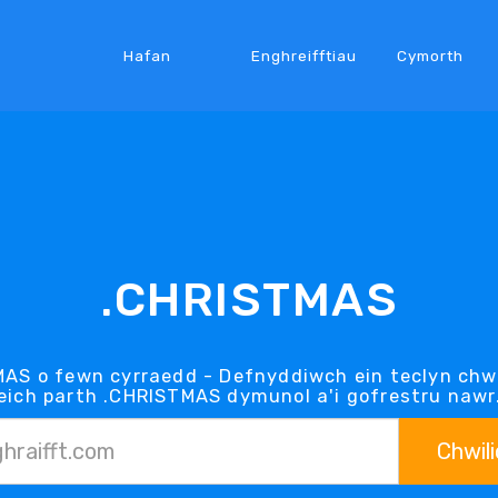
Hafan
Enghreifftiau
Cymorth
.CHRISTMAS
MAS o fewn cyrraedd - Defnyddiwch ein teclyn chwi
eich parth .CHRISTMAS dymunol a'i gofrestru nawr
Chwili