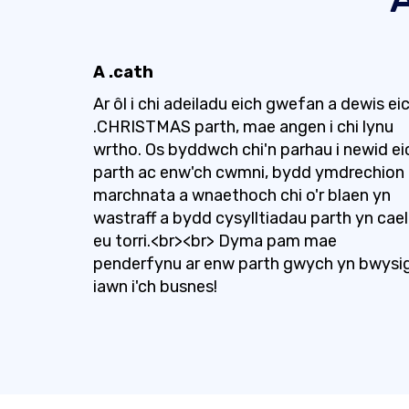
A .cath
Ar ôl i chi adeiladu eich gwefan a dewis ei
.CHRISTMAS parth, mae angen i chi lynu
wrtho. Os byddwch chi'n parhau i newid ei
parth ac enw'ch cwmni, bydd ymdrechion
marchnata a wnaethoch chi o'r blaen yn
wastraff a bydd cysylltiadau parth yn cael
eu torri.<br><br> Dyma pam mae
penderfynu ar enw parth gwych yn bwysi
iawn i'ch busnes!