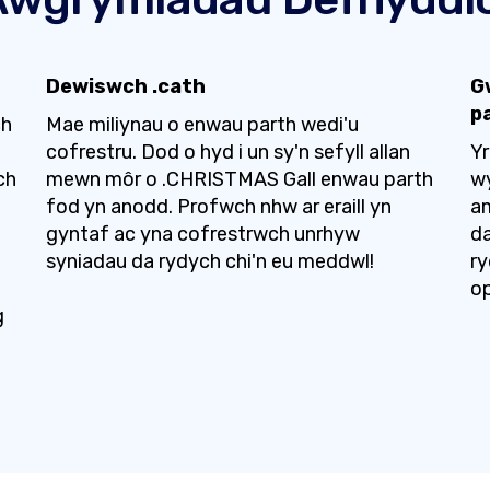
Dewiswch .cath
G
pa
ch
Mae miliynau o enwau parth wedi'u
cofrestru. Dod o hyd i un sy'n sefyll allan
Yr
ch
mewn môr o .CHRISTMAS Gall enwau parth
wy
fod yn anodd. Profwch nhw ar eraill yn
a
gyntaf ac yna cofrestrwch unrhyw
da
syniadau da rydych chi'n eu meddwl!
ry
op
g