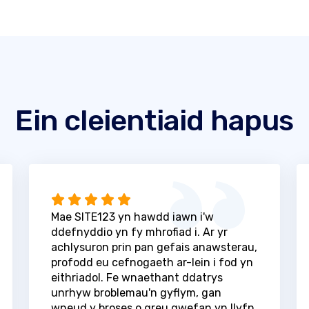
Ein cleientiaid hapus
Mae SITE123 yn hawdd iawn i'w
ddefnyddio yn fy mhrofiad i. Ar yr
achlysuron prin pan gefais anawsterau,
profodd eu cefnogaeth ar-lein i fod yn
eithriadol. Fe wnaethant ddatrys
unrhyw broblemau'n gyflym, gan
wneud y broses o greu gwefan yn llyfn