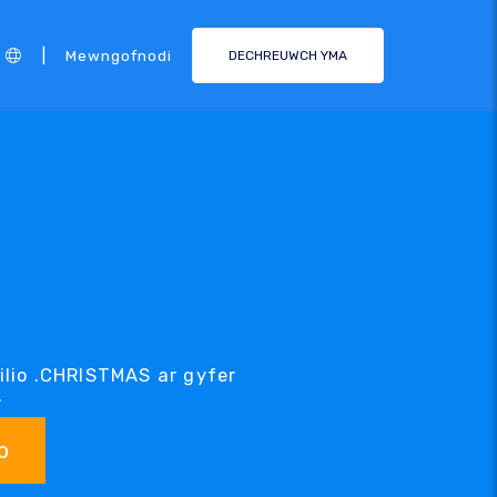
|
Mewngofnodi
DECHREUWCH YMA
lio .CHRISTMAS ar gyfer
.
o