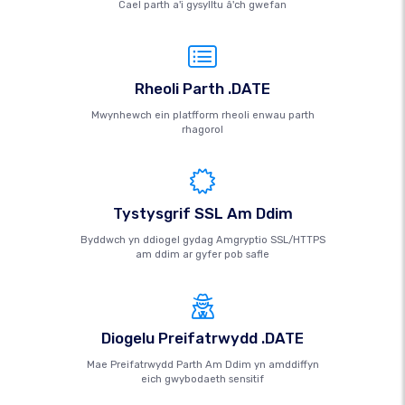
Cael parth a'i gysylltu â'ch gwefan
Rheoli Parth .DATE
Mwynhewch ein platfform rheoli enwau parth
rhagorol
Tystysgrif SSL Am Ddim
Byddwch yn ddiogel gydag Amgryptio SSL/HTTPS
am ddim ar gyfer pob safle
Diogelu Preifatrwydd .DATE
Mae Preifatrwydd Parth Am Ddim yn amddiffyn
eich gwybodaeth sensitif