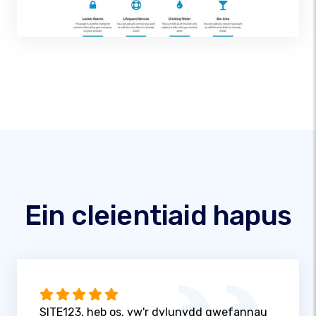
Ein cleientiaid hapus
SITE123, heb os, yw'r dylunydd gwefannau