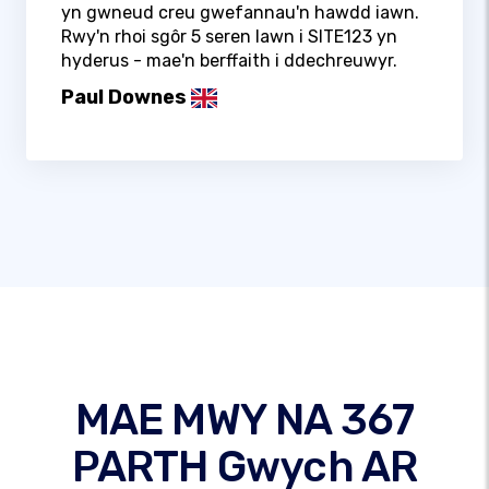
yn gwneud creu gwefannau'n hawdd iawn.
Rwy'n rhoi sgôr 5 seren lawn i SITE123 yn
hyderus - mae'n berffaith i ddechreuwyr.
Paul Downes
MAE MWY NA 367
PARTH Gwych AR