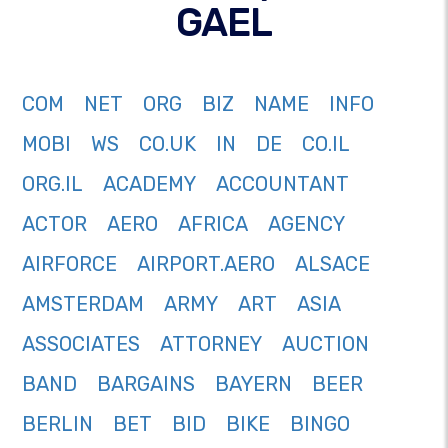
GAEL
COM
NET
ORG
BIZ
NAME
INFO
MOBI
WS
CO.UK
IN
DE
CO.IL
ORG.IL
ACADEMY
ACCOUNTANT
ACTOR
AERO
AFRICA
AGENCY
AIRFORCE
AIRPORT.AERO
ALSACE
AMSTERDAM
ARMY
ART
ASIA
ASSOCIATES
ATTORNEY
AUCTION
BAND
BARGAINS
BAYERN
BEER
BERLIN
BET
BID
BIKE
BINGO