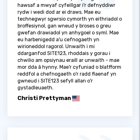
hawsaf a mwyaf cyfeillgar i'r defnyddiwr
rydw i wedi dod ar ei draws. Mae eu
technegwyr sgwrsio cymorth yn eithriadol o
broffesiynol, gan wneud y broses o greu
gwefan drawiadol yn anhygoel o syml. Mae
eu harbenigedd a'u cefnogaeth yn
wirioneddol ragorol. Unwaith i mi
ddarganfod SITE123, rhoddais y gorau i
chwilio am opsiynau eraill ar unwaith - mae
mor dda â hynny. Mae'r cyfuniad o blatfform
reddfol a chefnogaeth o'r radd flaenaf yn
gwneud i SITE123 sefyll allan o'r
gystadleuaeth.
Christi Prettyman