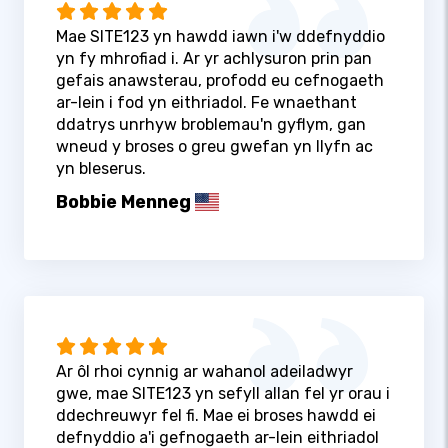
Mae SITE123 yn hawdd iawn i'w ddefnyddio
yn fy mhrofiad i. Ar yr achlysuron prin pan
gefais anawsterau, profodd eu cefnogaeth
ar-lein i fod yn eithriadol. Fe wnaethant
ddatrys unrhyw broblemau'n gyflym, gan
wneud y broses o greu gwefan yn llyfn ac
yn bleserus.
Bobbie Menneg
Ar ôl rhoi cynnig ar wahanol adeiladwyr
gwe, mae SITE123 yn sefyll allan fel yr orau i
ddechreuwyr fel fi. Mae ei broses hawdd ei
defnyddio a'i gefnogaeth ar-lein eithriadol