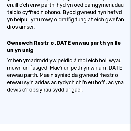
eraill o'ch enw parth, hyd yn oed camgymeriadau
teipio cyffredin ohono. Bydd gwneud hyn hefyd
yn helpu i yrru mwy o draffig tuag at eich gwefan
dros amser.
Gwnewch Restr o .DATE enwau parth yn lle
un yn unig
Yr hen ymadrodd yw peidio â rhoi eich holl wyau
mewn un fasged. Mae'r un peth yn wir am .DATE
enwau parth. Mae'n syniad da gwneud rhestr o
enwau sy'n addas ac rydych chi'n eu hoffi, ac yna
dewis o'r opsiynau sydd ar gael.