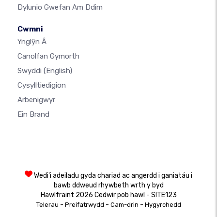
Dylunio Gwefan Am Ddim
Cwmni
Ynglŷn Â
Canolfan Gymorth
Swyddi
(English)
Cysylltiedigion
Arbenigwyr
Ein Brand
Wedi'i adeiladu gyda chariad ac angerdd i ganiatáu i
bawb ddweud rhywbeth wrth y byd
Hawlfraint 2026 Cedwir pob hawl - SITE123
-
-
-
Telerau
Preifatrwydd
Cam-drin
Hygyrchedd