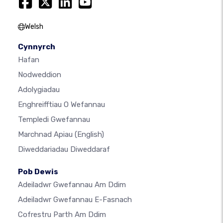
Welsh
Cynnyrch
Hafan
Nodweddion
Adolygiadau
Enghreifftiau O Wefannau
Templedi Gwefannau
Marchnad Apiau
(English)
Diweddariadau Diweddaraf
Pob Dewis
Adeiladwr Gwefannau Am Ddim
Adeiladwr Gwefannau E-Fasnach
Cofrestru Parth Am Ddim