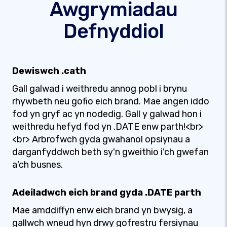
Awgrymiadau
Defnyddiol
Dewiswch .cath
Gall galwad i weithredu annog pobl i brynu
rhywbeth neu gofio eich brand. Mae angen iddo
fod yn gryf ac yn nodedig. Gall y galwad hon i
weithredu hefyd fod yn .DATE enw parth!<br>
<br> Arbrofwch gyda gwahanol opsiynau a
darganfyddwch beth sy'n gweithio i'ch gwefan
a'ch busnes.
Adeiladwch eich brand gyda .DATE parth
Mae amddiffyn enw eich brand yn bwysig, a
gallwch wneud hyn drwy gofrestru fersiynau