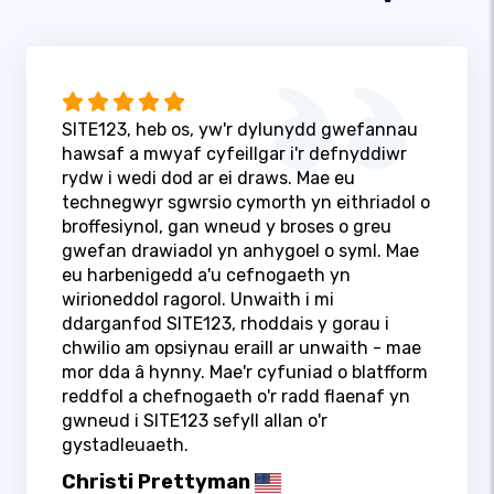
SITE123, heb os, yw'r dylunydd gwefannau
hawsaf a mwyaf cyfeillgar i'r defnyddiwr
rydw i wedi dod ar ei draws. Mae eu
technegwyr sgwrsio cymorth yn eithriadol o
broffesiynol, gan wneud y broses o greu
gwefan drawiadol yn anhygoel o syml. Mae
eu harbenigedd a'u cefnogaeth yn
wirioneddol ragorol. Unwaith i mi
ddarganfod SITE123, rhoddais y gorau i
chwilio am opsiynau eraill ar unwaith - mae
mor dda â hynny. Mae'r cyfuniad o blatfform
reddfol a chefnogaeth o'r radd flaenaf yn
gwneud i SITE123 sefyll allan o'r
gystadleuaeth.
Christi Prettyman