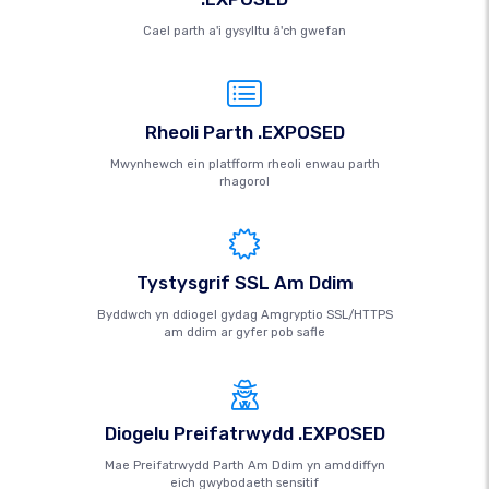
Cael parth a'i gysylltu â'ch gwefan
Rheoli Parth .EXPOSED
Mwynhewch ein platfform rheoli enwau parth
rhagorol
Tystysgrif SSL Am Ddim
Byddwch yn ddiogel gydag Amgryptio SSL/HTTPS
am ddim ar gyfer pob safle
Diogelu Preifatrwydd .EXPOSED
Mae Preifatrwydd Parth Am Ddim yn amddiffyn
eich gwybodaeth sensitif