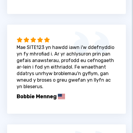
Mae SITE123 yn hawdd iawn i'w ddefnyddio
yn fy mhrofiad i. Ar yr achlysuron prin pan
gefais anawsterau, profodd eu cefnogaeth
ar-lein i fod yn eithriadol. Fe wnaethant
ddatrys unrhyw broblemau'n gyflym, gan
wneud y broses o greu gwefan yn llyfn ac
yn bleserus.
Bobbie Menneg