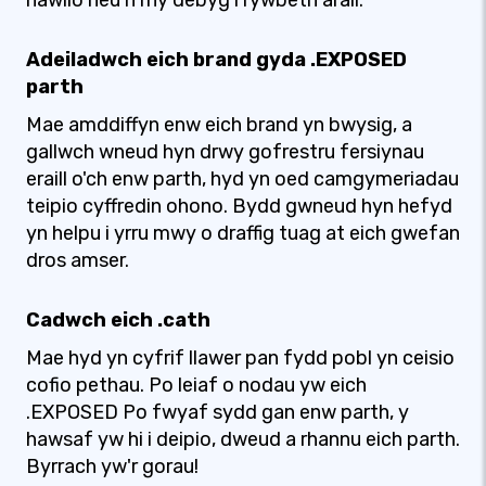
hawlio neu'n rhy debyg i rywbeth arall.
Adeiladwch eich brand gyda .EXPOSED
parth
Mae amddiffyn enw eich brand yn bwysig, a
gallwch wneud hyn drwy gofrestru fersiynau
eraill o'ch enw parth, hyd yn oed camgymeriadau
teipio cyffredin ohono. Bydd gwneud hyn hefyd
yn helpu i yrru mwy o draffig tuag at eich gwefan
dros amser.
Cadwch eich .cath
Mae hyd yn cyfrif llawer pan fydd pobl yn ceisio
cofio pethau. Po leiaf o nodau yw eich
.EXPOSED Po fwyaf sydd gan enw parth, y
hawsaf yw hi i deipio, dweud a rhannu eich parth.
Byrrach yw'r gorau!