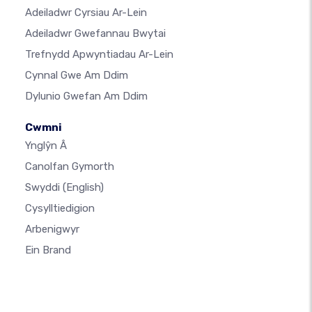
Adeiladwr Cyrsiau Ar-Lein
Adeiladwr Gwefannau Bwytai
Trefnydd Apwyntiadau Ar-Lein
Cynnal Gwe Am Ddim
Dylunio Gwefan Am Ddim
Cwmni
Ynglŷn Â
Canolfan Gymorth
Swyddi
(English)
Cysylltiedigion
Arbenigwyr
Ein Brand