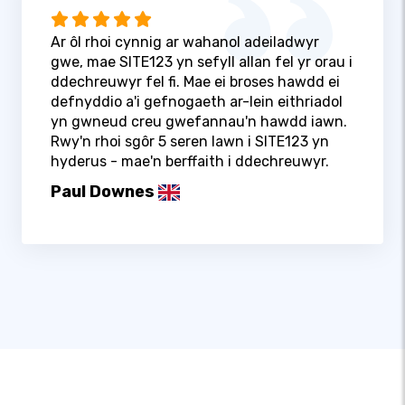
Ar ôl rhoi cynnig ar wahanol adeiladwyr
gwe, mae SITE123 yn sefyll allan fel yr orau i
ddechreuwyr fel fi. Mae ei broses hawdd ei
defnyddio a'i gefnogaeth ar-lein eithriadol
yn gwneud creu gwefannau'n hawdd iawn.
Rwy'n rhoi sgôr 5 seren lawn i SITE123 yn
hyderus - mae'n berffaith i ddechreuwyr.
Paul Downes