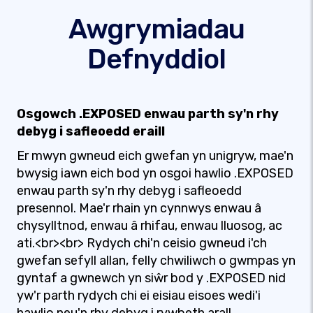
Awgrymiadau
Defnyddiol
Osgowch .EXPOSED enwau parth sy'n rhy
debyg i safleoedd eraill
Er mwyn gwneud eich gwefan yn unigryw, mae'n
bwysig iawn eich bod yn osgoi hawlio .EXPOSED
enwau parth sy'n rhy debyg i safleoedd
presennol. Mae'r rhain yn cynnwys enwau â
chysylltnod, enwau â rhifau, enwau lluosog, ac
ati.<br><br> Rydych chi'n ceisio gwneud i'ch
gwefan sefyll allan, felly chwiliwch o gwmpas yn
gyntaf a gwnewch yn siŵr bod y .EXPOSED nid
yw'r parth rydych chi ei eisiau eisoes wedi'i