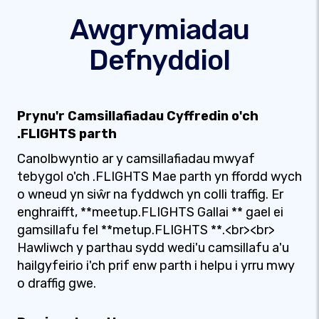
Awgrymiadau
Defnyddiol
Prynu'r Camsillafiadau Cyffredin o'ch
.FLIGHTS parth
Canolbwyntio ar y camsillafiadau mwyaf
tebygol o'ch .FLIGHTS Mae parth yn ffordd wych
o wneud yn siŵr na fyddwch yn colli traffig. Er
enghraifft, **meetup.FLIGHTS Gallai ** gael ei
gamsillafu fel **metup.FLIGHTS **.<br><br>
Hawliwch y parthau sydd wedi'u camsillafu a'u
hailgyfeirio i'ch prif enw parth i helpu i yrru mwy
o draffig gwe.