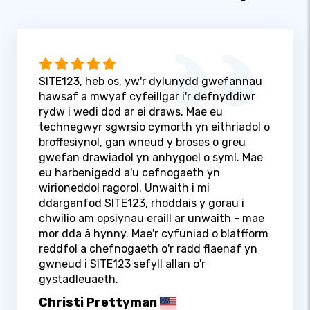
SITE123, heb os, yw'r dylunydd gwefannau
hawsaf a mwyaf cyfeillgar i'r defnyddiwr
rydw i wedi dod ar ei draws. Mae eu
technegwyr sgwrsio cymorth yn eithriadol o
broffesiynol, gan wneud y broses o greu
gwefan drawiadol yn anhygoel o syml. Mae
eu harbenigedd a'u cefnogaeth yn
wirioneddol ragorol. Unwaith i mi
ddarganfod SITE123, rhoddais y gorau i
chwilio am opsiynau eraill ar unwaith - mae
mor dda â hynny. Mae'r cyfuniad o blatfform
reddfol a chefnogaeth o'r radd flaenaf yn
gwneud i SITE123 sefyll allan o'r
gystadleuaeth.
Christi Prettyman