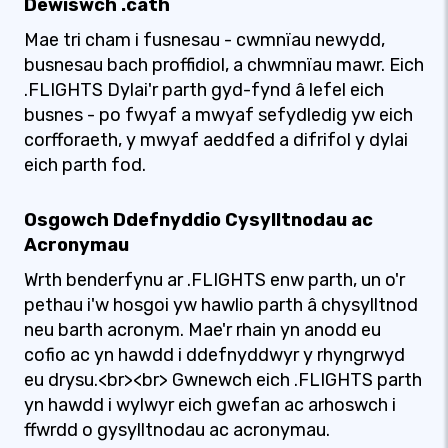
Dewiswch .cath
Mae tri cham i fusnesau - cwmnïau newydd,
busnesau bach proffidiol, a chwmnïau mawr. Eich
.FLIGHTS Dylai'r parth gyd-fynd â lefel eich
busnes - po fwyaf a mwyaf sefydledig yw eich
corfforaeth, y mwyaf aeddfed a difrifol y dylai
eich parth fod.
Osgowch Ddefnyddio Cysylltnodau ac
Acronymau
Wrth benderfynu ar .FLIGHTS enw parth, un o'r
pethau i'w hosgoi yw hawlio parth â chysylltnod
neu barth acronym. Mae'r rhain yn anodd eu
cofio ac yn hawdd i ddefnyddwyr y rhyngrwyd
eu drysu.<br><br> Gwnewch eich .FLIGHTS parth
yn hawdd i wylwyr eich gwefan ac arhoswch i
ffwrdd o gysylltnodau ac acronymau.