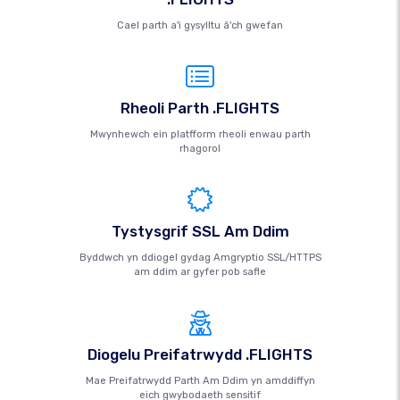
Cael parth a'i gysylltu â'ch gwefan
Rheoli Parth .FLIGHTS
Mwynhewch ein platfform rheoli enwau parth
rhagorol
Tystysgrif SSL Am Ddim
Byddwch yn ddiogel gydag Amgryptio SSL/HTTPS
am ddim ar gyfer pob safle
Diogelu Preifatrwydd .FLIGHTS
Mae Preifatrwydd Parth Am Ddim yn amddiffyn
eich gwybodaeth sensitif