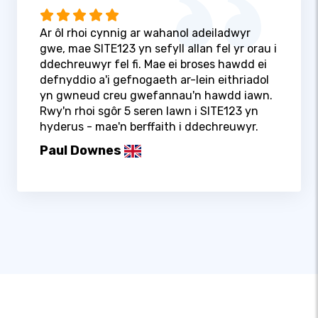
Ar ôl rhoi cynnig ar wahanol adeiladwyr
gwe, mae SITE123 yn sefyll allan fel yr orau i
ddechreuwyr fel fi. Mae ei broses hawdd ei
defnyddio a'i gefnogaeth ar-lein eithriadol
yn gwneud creu gwefannau'n hawdd iawn.
Rwy'n rhoi sgôr 5 seren lawn i SITE123 yn
hyderus - mae'n berffaith i ddechreuwyr.
Paul Downes