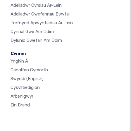
Adeiladwr Cyrsiau Ar-Lein
Adeiladwr Gwefannau Bwytai
Trefnydd Apwyntiadau Ar-Lein
Cynnal Gwe Am Ddim
Dylunio Gwefan Am Ddim
Cwmni
Ynglŷn Â
Canolfan Gymorth
Swyddi
(English)
Cysylltiedigion
Arbenigwyr
Ein Brand