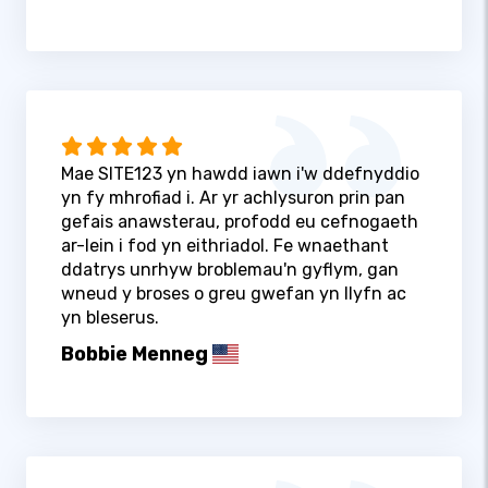
Mae SITE123 yn hawdd iawn i'w ddefnyddio
yn fy mhrofiad i. Ar yr achlysuron prin pan
gefais anawsterau, profodd eu cefnogaeth
ar-lein i fod yn eithriadol. Fe wnaethant
ddatrys unrhyw broblemau'n gyflym, gan
wneud y broses o greu gwefan yn llyfn ac
yn bleserus.
Bobbie Menneg