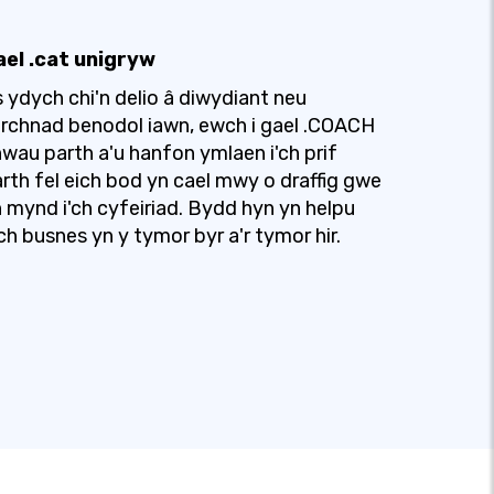
ael .cat unigryw
 ydych chi'n delio â diwydiant neu
rchnad benodol iawn, ewch i gael .COACH
wau parth a'u hanfon ymlaen i'ch prif
rth fel eich bod yn cael mwy o draffig gwe
 mynd i'ch cyfeiriad. Bydd hyn yn helpu
ch busnes yn y tymor byr a'r tymor hir.