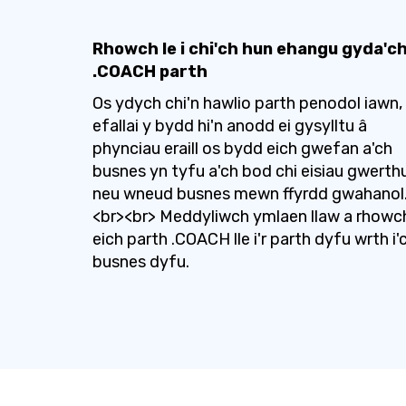
Rhowch le i chi'ch hun ehangu gyda'c
.COACH parth
Os ydych chi'n hawlio parth penodol iawn,
efallai y bydd hi'n anodd ei gysylltu â
phynciau eraill os bydd eich gwefan a'ch
busnes yn tyfu a'ch bod chi eisiau gwerth
neu wneud busnes mewn ffyrdd gwahanol
<br><br> Meddyliwch ymlaen llaw a rhowc
eich parth .COACH lle i'r parth dyfu wrth i'
busnes dyfu.