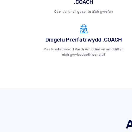
.COACH
Cael parth a'i gysylltu â'ch gwefan
Diogelu Preifatrwydd .COACH
Mae Preifatrwydd Parth Am Ddim yn amddiffyn
eich gwybodaeth sensitif