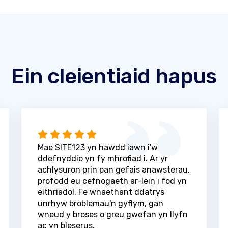
Ein cleientiaid hapus
Mae SITE123 yn hawdd iawn i'w
ddefnyddio yn fy mhrofiad i. Ar yr
achlysuron prin pan gefais anawsterau,
profodd eu cefnogaeth ar-lein i fod yn
eithriadol. Fe wnaethant ddatrys
unrhyw broblemau'n gyflym, gan
wneud y broses o greu gwefan yn llyfn
ac yn bleserus.