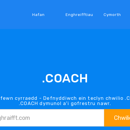
Hafan
Enghreifftiau
Cymorth
.COACH
fewn cyrraedd - Defnyddiwch ein teclyn chwilio .
.COACH dymunol a'i gofrestru nawr.
Chwili