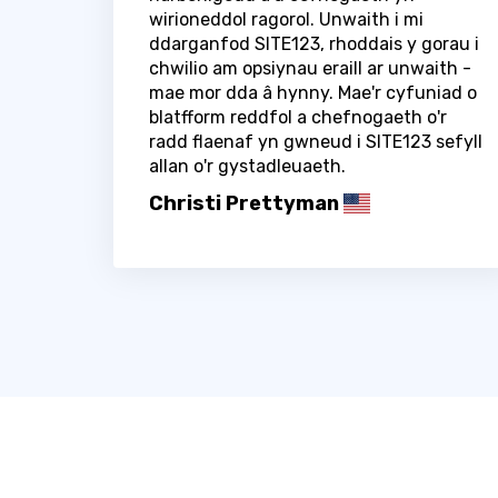
wirioneddol ragorol. Unwaith i mi
ddarganfod SITE123, rhoddais y gorau i
chwilio am opsiynau eraill ar unwaith -
mae mor dda â hynny. Mae'r cyfuniad o
blatfform reddfol a chefnogaeth o'r
radd flaenaf yn gwneud i SITE123 sefyll
allan o'r gystadleuaeth.
Christi Prettyman