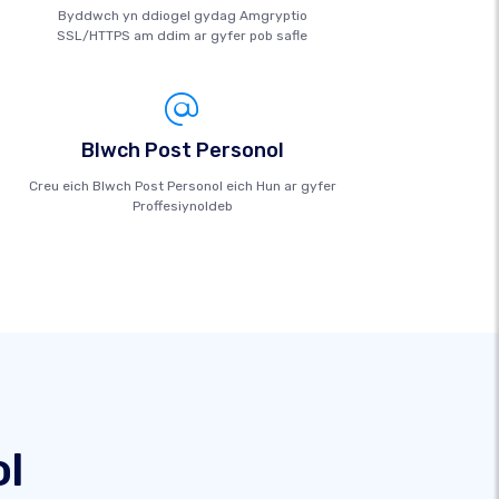
Byddwch yn ddiogel gydag Amgryptio
SSL/HTTPS am ddim ar gyfer pob safle
Blwch Post Personol
Creu eich Blwch Post Personol eich Hun ar gyfer
Proffesiynoldeb
l