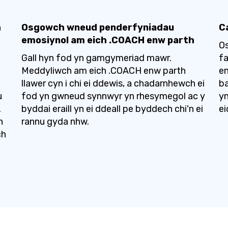
h
Osgowch wneud penderfyniadau
C
emosiynol am eich .COACH enw parth
Os
Gall hyn fod yn gamgymeriad mawr.
fa
Meddyliwch am eich .COACH enw parth
en
llawer cyn i chi ei ddewis, a chadarnhewch ei
ba
u
fod yn gwneud synnwyr yn rhesymegol ac y
yn
.
byddai eraill yn ei ddeall pe byddech chi'n ei
ei
h
rannu gyda nhw.
ch