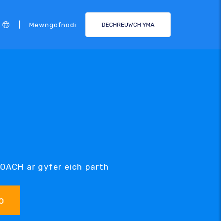
|
Mewngofnodi
DECHREUWCH YMA
COACH ar gyfer eich parth
o