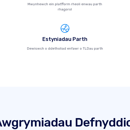
Mwynhewch ein platfform rheoli enwau parth
rhagorol
Estyniadau Parth
Dewiswch o ddetholiad enfawr o TLDau parth
Awgrymiadau Defnyddio