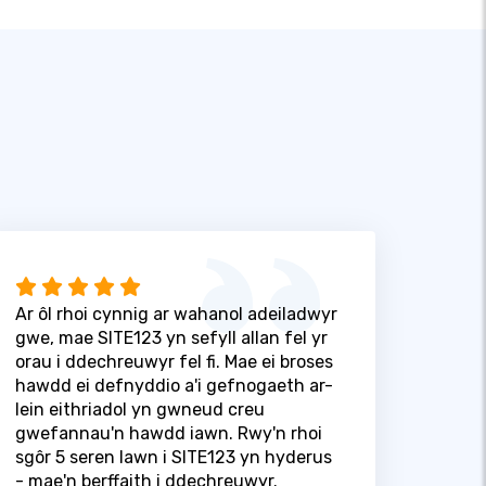
Ar ôl rhoi cynnig ar wahanol adeiladwyr
gwe, mae SITE123 yn sefyll allan fel yr
orau i ddechreuwyr fel fi. Mae ei broses
hawdd ei defnyddio a'i gefnogaeth ar-
lein eithriadol yn gwneud creu
gwefannau'n hawdd iawn. Rwy'n rhoi
sgôr 5 seren lawn i SITE123 yn hyderus
- mae'n berffaith i ddechreuwyr.