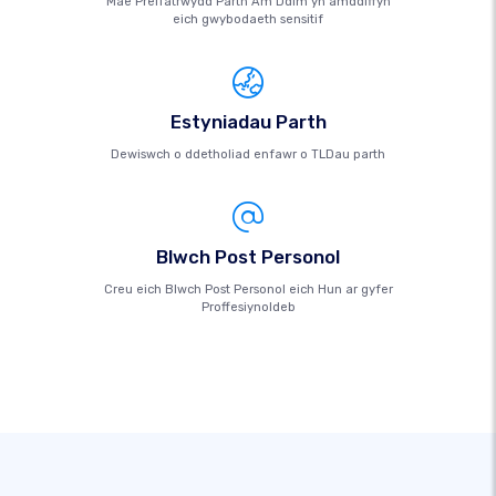
Mae Preifatrwydd Parth Am Ddim yn amddiffyn
eich gwybodaeth sensitif
Estyniadau Parth
Dewiswch o ddetholiad enfawr o TLDau parth
Blwch Post Personol
Creu eich Blwch Post Personol eich Hun ar gyfer
Proffesiynoldeb