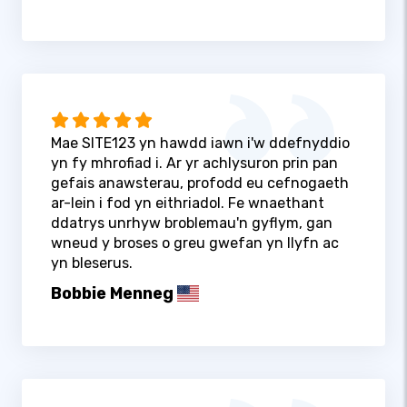
Mae SITE123 yn hawdd iawn i'w ddefnyddio
yn fy mhrofiad i. Ar yr achlysuron prin pan
gefais anawsterau, profodd eu cefnogaeth
ar-lein i fod yn eithriadol. Fe wnaethant
ddatrys unrhyw broblemau'n gyflym, gan
wneud y broses o greu gwefan yn llyfn ac
yn bleserus.
Bobbie Menneg