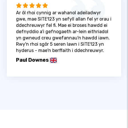
Ar ôl rhoi cynnig ar wahanol adeiladwyr
gwe, mae SITE123 yn sefyll allan fel yr orau i
ddechreuwyr fel fi. Mae ei broses hawdd ei
defnyddio a'i gefnogaeth ar-lein eithriadol
yn gwneud creu gwefannau'n hawdd iawn.
Rwy'n rhoi sgôr 5 seren lawn i SITE123 yn
hyderus - mae'n berffaith i ddechreuwyr.
Paul Downes