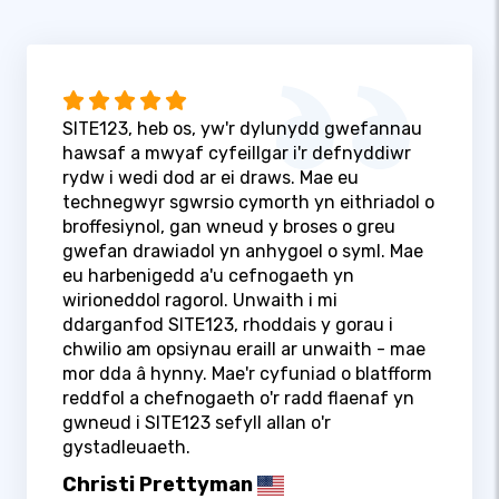
SITE123, heb os, yw'r dylunydd gwefannau
hawsaf a mwyaf cyfeillgar i'r defnyddiwr
rydw i wedi dod ar ei draws. Mae eu
technegwyr sgwrsio cymorth yn eithriadol o
broffesiynol, gan wneud y broses o greu
gwefan drawiadol yn anhygoel o syml. Mae
eu harbenigedd a'u cefnogaeth yn
wirioneddol ragorol. Unwaith i mi
ddarganfod SITE123, rhoddais y gorau i
chwilio am opsiynau eraill ar unwaith - mae
mor dda â hynny. Mae'r cyfuniad o blatfform
reddfol a chefnogaeth o'r radd flaenaf yn
gwneud i SITE123 sefyll allan o'r
gystadleuaeth.
Christi Prettyman