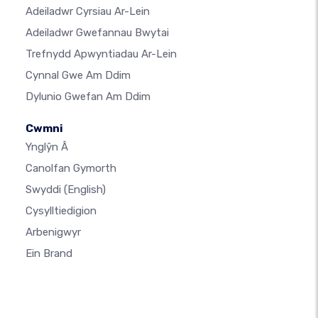
Adeiladwr Cyrsiau Ar-Lein
Adeiladwr Gwefannau Bwytai
Trefnydd Apwyntiadau Ar-Lein
Cynnal Gwe Am Ddim
Dylunio Gwefan Am Ddim
Cwmni
Ynglŷn Â
Canolfan Gymorth
Swyddi
(English)
Cysylltiedigion
Arbenigwyr
Ein Brand