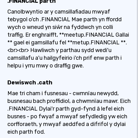
.FINANCIAL parth
Canolbwyntio ar y camsillafiadau mwyaf
tebygol o'ch .FINANCIAL Mae parth yn ffordd
wych o wneud yn siŵr na fyddwch yn colli
traffig. Er enghraifft, **meetup.FINANCIAL Gallai
** gael ei gamsillafu fel **metup.FINANCIAL **.
<br><br> Hawliwch y parthau sydd wedi'u
camsillafu a'u hailgyfeirio i'ch prif enw parth i
helpu i yrru mwy o draffig gwe.
Dewiswch .cath
Mae tri cham i fusnesau - cwmnïau newydd,
busnesau bach proffidiol, a chwmnïau mawr. Eich
.FINANCIAL Dylai'r parth gyd-fynd â lefel eich
busnes - po fwyaf a mwyaf sefydledig yw eich
corfforaeth, y mwyaf aeddfed a difrifol y dylai
eich parth fod.