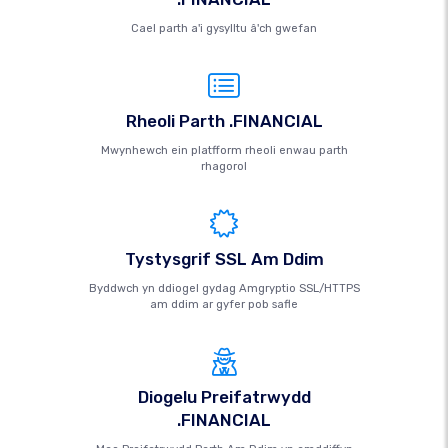
Cael parth a'i gysylltu â'ch gwefan
Rheoli Parth .FINANCIAL
Mwynhewch ein platfform rheoli enwau parth
rhagorol
Tystysgrif SSL Am Ddim
Byddwch yn ddiogel gydag Amgryptio SSL/HTTPS
am ddim ar gyfer pob safle
Diogelu Preifatrwydd
.FINANCIAL