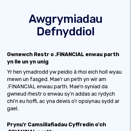
Awgrymiadau
Defnyddiol
Gwnewch Restr o .FINANCIAL enwau parth
yn lle un yn unig
Yr hen ymadrodd yw peidio â rhoi eich holl wyau
mewn un fasged. Mae'r un peth yn wir am
.FINANCIAL enwau parth. Mae'n syniad da
gwneud rhestr o enwau sy'n addas ac rydych
chi'n eu hoffi, ac yna dewis o'r opsiynau sydd ar
gael.
Prynu'r Camsillafiadau Cyffredin o'ch