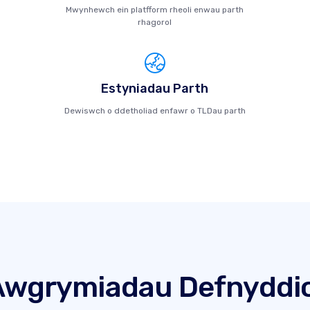
Mwynhewch ein platfform rheoli enwau parth
rhagorol
Estyniadau Parth
Dewiswch o ddetholiad enfawr o TLDau parth
Awgrymiadau Defnyddio