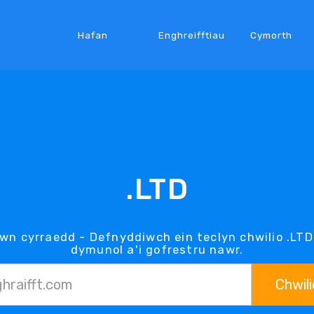
Hafan
Enghreifftiau
Cymorth
.LTD
ewn cyrraedd - Defnyddiwch ein teclyn chwilio .LTD 
dymunol a'i gofrestru nawr.
Chwili