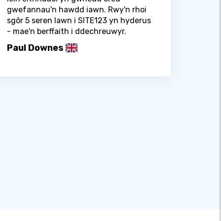
gwefannau'n hawdd iawn. Rwy'n rhoi
sgôr 5 seren lawn i SITE123 yn hyderus
- mae'n berffaith i ddechreuwyr.
Paul Downes