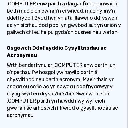
.COMPUTER enw parth a darganfod ar unwaith
beth mae eich cwmni'n ei wneud, mae hynny'n
ddelfrydol! Bydd hyn yn atal llawer o ddryswch
ac yn sicrhau bod pobl yn gwybod sut yn union y
gallwch chi eu helpu gyda'ch busnes neu wefan.
Osgowch Ddefnyddio Cysylltnodau ac
Acronymau
Wrth benderfynu ar .COMPUTER enw parth, un
o'r pethau i'w hosgoi yw hawlio parth â
chysylltnod neu barth acronym. Mae'r rhain yn
anodd eu cofio ac yn hawdd i ddefnyddwyr y
rhyngrwyd eu drysu.<br><br> Gwnewch eich
.COMPUTER parth yn hawdd i wylwyr eich
gwefan ac arhoswch i ffwrdd o gysylltnodau ac
acronymau.