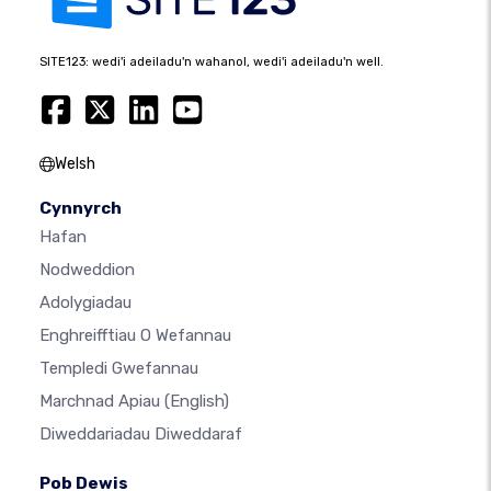
SITE123: wedi'i adeiladu'n wahanol, wedi'i adeiladu'n well.
Welsh
Cynnyrch
Hafan
Nodweddion
Adolygiadau
Enghreifftiau O Wefannau
Templedi Gwefannau
Marchnad Apiau
(English)
Diweddariadau Diweddaraf
Pob Dewis