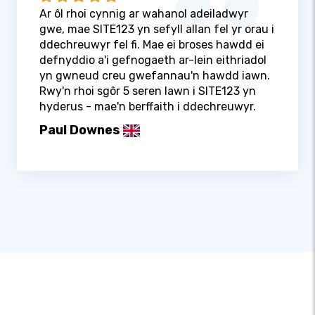
Ar ôl rhoi cynnig ar wahanol adeiladwyr
gwe, mae SITE123 yn sefyll allan fel yr orau i
ddechreuwyr fel fi. Mae ei broses hawdd ei
defnyddio a'i gefnogaeth ar-lein eithriadol
yn gwneud creu gwefannau'n hawdd iawn.
Rwy'n rhoi sgôr 5 seren lawn i SITE123 yn
hyderus - mae'n berffaith i ddechreuwyr.
Paul Downes