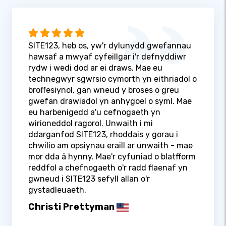
SITE123, heb os, yw'r dylunydd gwefannau
hawsaf a mwyaf cyfeillgar i'r defnyddiwr
rydw i wedi dod ar ei draws. Mae eu
technegwyr sgwrsio cymorth yn eithriadol o
broffesiynol, gan wneud y broses o greu
gwefan drawiadol yn anhygoel o syml. Mae
eu harbenigedd a'u cefnogaeth yn
wirioneddol ragorol. Unwaith i mi
ddarganfod SITE123, rhoddais y gorau i
chwilio am opsiynau eraill ar unwaith - mae
mor dda â hynny. Mae'r cyfuniad o blatfform
reddfol a chefnogaeth o'r radd flaenaf yn
gwneud i SITE123 sefyll allan o'r
gystadleuaeth.
Christi Prettyman