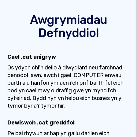
Awgrymiadau
Defnyddiol
Cael .cat unigryw
Os ydych chi'n delio â diwydiant neu farchnad
benodol iawn, ewch i gael .COMPUTER enwau
parth a'u hanfon ymlaen i'ch prif barth fel eich
bod yn cael mwy o draffig gwe yn mynd i'ch
cyfeiriad. Bydd hyn yn helpu eich busnes yn y
tymor byr a'r tymor hir.
Dewiswch .cat greddfol
Pe bai rhywun ar hap yn gallu darllen eich