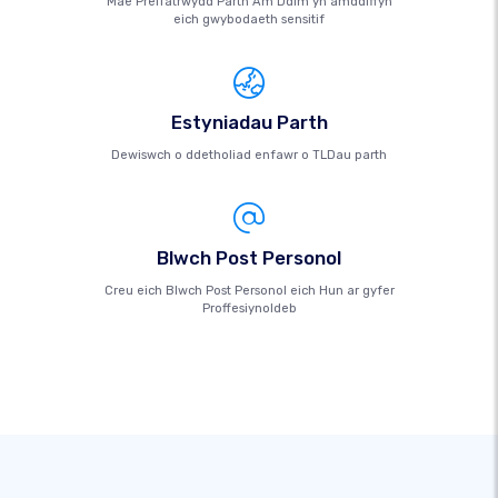
Mae Preifatrwydd Parth Am Ddim yn amddiffyn
eich gwybodaeth sensitif
Estyniadau Parth
Dewiswch o ddetholiad enfawr o TLDau parth
Blwch Post Personol
Creu eich Blwch Post Personol eich Hun ar gyfer
Proffesiynoldeb