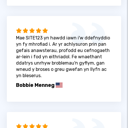
Mae SITE123 yn hawdd iawn i'w ddefnyddio
yn fy mhrofiad i. Ar yr achlysuron prin pan
gefais anawsterau, profodd eu cefnogaeth
ar-lein i fod yn eithriadol. Fe wnaethant
ddatrys unrhyw broblemau'n gyflym, gan
wneud y broses o greu gwefan yn llyfn ac
yn bleserus.
Bobbie Menneg