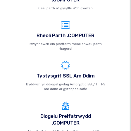
Cael parth a'i gysylltu â'ch gwefan
Rheoli Parth .COMPUTER
Mwynhewch ein platfform rheoli enwau parth
rhagorol
Tystysgrif SSL Am Ddim
Byddwch yn ddiogel gydag Amgryptio SSL/HTTPS
am ddim ar gyfer pob safle
Diogelu Preifatrwydd
.COMPUTER