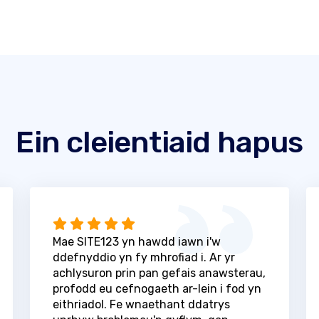
Ein cleientiaid hapus
Mae SITE123 yn hawdd iawn i'w
ddefnyddio yn fy mhrofiad i. Ar yr
achlysuron prin pan gefais anawsterau,
profodd eu cefnogaeth ar-lein i fod yn
eithriadol. Fe wnaethant ddatrys