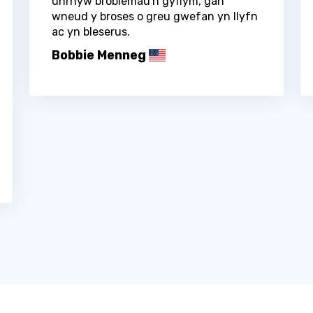
unrhyw broblemau'n gyflym, gan
wneud y broses o greu gwefan yn llyfn
ac yn bleserus.
Bobbie Menneg