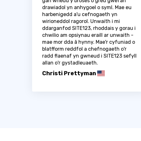
gan wneud y broses o greu gwefan
drawiadol yn anhygoel o syml. Mae eu
harbenigedd a'u cefnogaeth yn
wirioneddol ragorol. Unwaith i mi
ddarganfod SITE123, rhoddais y gorau i
chwilio am opsiynau eraill ar unwaith -
mae mor dda â hynny. Mae'r cyfuniad o
blatfform reddfol a chefnogaeth o'r
radd flaenaf yn gwneud i SITE123 sefyll
allan o'r gystadleuaeth.
Christi Prettyman