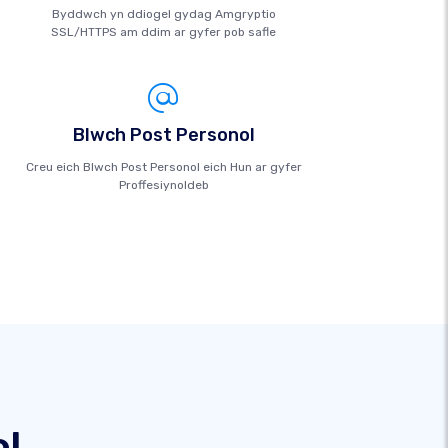
Byddwch yn ddiogel gydag Amgryptio
SSL/HTTPS am ddim ar gyfer pob safle
Blwch Post Personol
Creu eich Blwch Post Personol eich Hun ar gyfer
Proffesiynoldeb
l