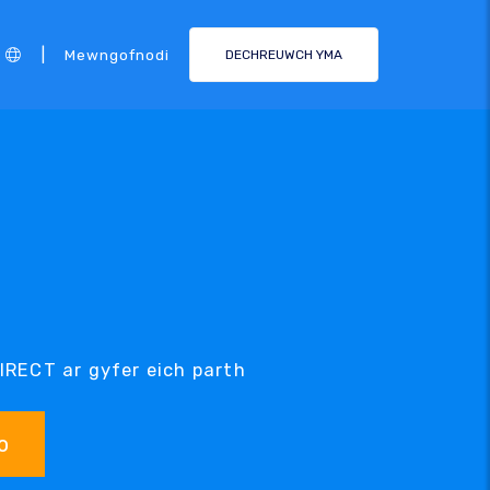
|
Mewngofnodi
DECHREUWCH YMA
IRECT ar gyfer eich parth
o