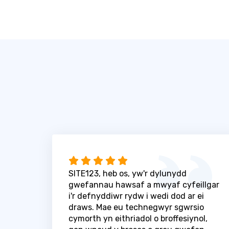
SITE123, heb os, yw'r dylunydd
gwefannau hawsaf a mwyaf cyfeillgar
i'r defnyddiwr rydw i wedi dod ar ei
draws. Mae eu technegwyr sgwrsio
cymorth yn eithriadol o broffesiynol,