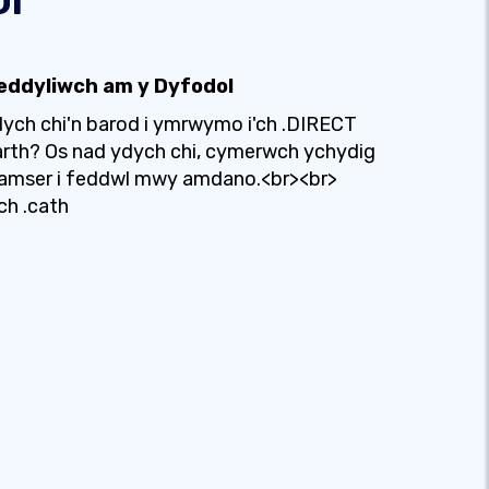
eddyliwch am y Dyfodol
ych chi'n barod i ymrwymo i'ch .DIRECT
rth? Os nad ydych chi, cymerwch ychydig
 amser i feddwl mwy amdano.<br><br>
ch .cath