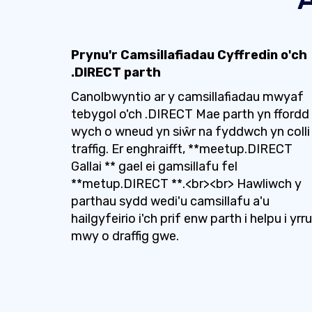
Prynu'r Camsillafiadau Cyffredin o'ch
.DIRECT parth
Canolbwyntio ar y camsillafiadau mwyaf
tebygol o'ch .DIRECT Mae parth yn ffordd
wych o wneud yn siŵr na fyddwch yn colli
traffig. Er enghraifft, **meetup.DIRECT
Gallai ** gael ei gamsillafu fel
**metup.DIRECT **.<br><br> Hawliwch y
parthau sydd wedi'u camsillafu a'u
hailgyfeirio i'ch prif enw parth i helpu i yrru
mwy o draffig gwe.