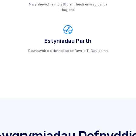
Mwynhewch ein platfform rheoli enwau parth
rhagorol
Estyniadau Parth
Dewiswch o ddetholiad enfawr o TLDau parth
Awgrymiadau Defnyddio