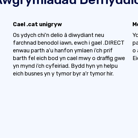
Cael .cat unigryw
M
Os ydych chi'n delio â diwydiant neu
Yd
farchnad benodol iawn, ewch i gael .DIRECT
pa
enwau parth a'u hanfon ymlaen i'ch prif
o
barth fel eich bod yn cael mwy o draffig gwe
Ei
yn mynd i'ch cyfeiriad. Bydd hyn yn helpu
eich busnes yn y tymor byr a'r tymor hir.