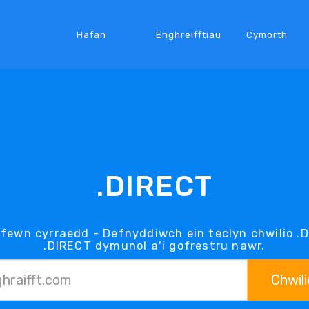
Hafan
Enghreifftiau
Cymorth
.DIRECT
 fewn cyrraedd - Defnyddiwch ein teclyn chwilio .D
.DIRECT dymunol a'i gofrestru nawr.
Chwili