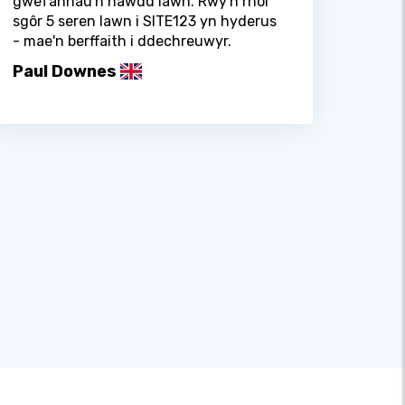
gwefannau'n hawdd iawn. Rwy'n rhoi
sgôr 5 seren lawn i SITE123 yn hyderus
- mae'n berffaith i ddechreuwyr.
Paul Downes