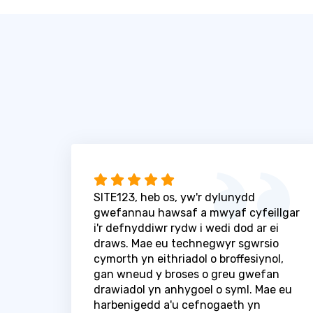
SITE123, heb os, yw'r dylunydd
gwefannau hawsaf a mwyaf cyfeillgar
i'r defnyddiwr rydw i wedi dod ar ei
draws. Mae eu technegwyr sgwrsio
cymorth yn eithriadol o broffesiynol,
gan wneud y broses o greu gwefan
drawiadol yn anhygoel o syml. Mae eu
harbenigedd a'u cefnogaeth yn