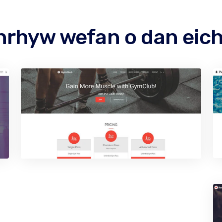
nrhyw wefan o dan eich