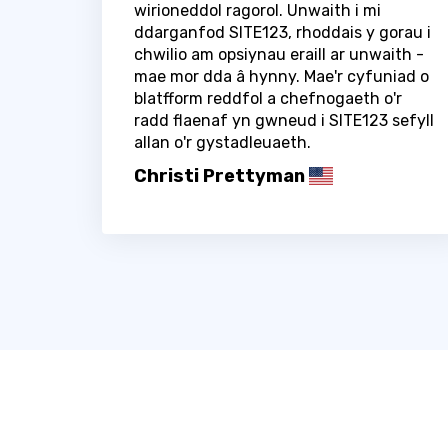
wirioneddol ragorol. Unwaith i mi
ddarganfod SITE123, rhoddais y gorau i
chwilio am opsiynau eraill ar unwaith -
mae mor dda â hynny. Mae'r cyfuniad o
blatfform reddfol a chefnogaeth o'r
radd flaenaf yn gwneud i SITE123 sefyll
allan o'r gystadleuaeth.
Christi Prettyman