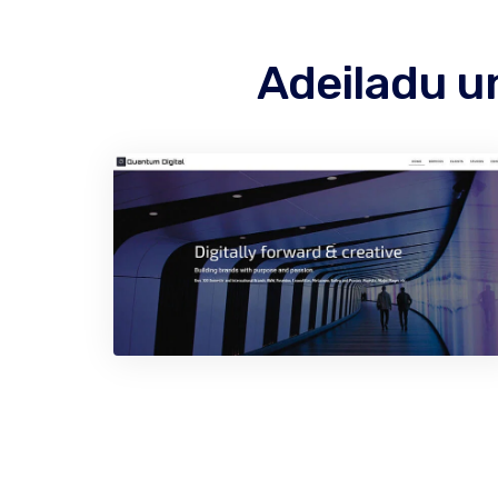
Adeiladu u