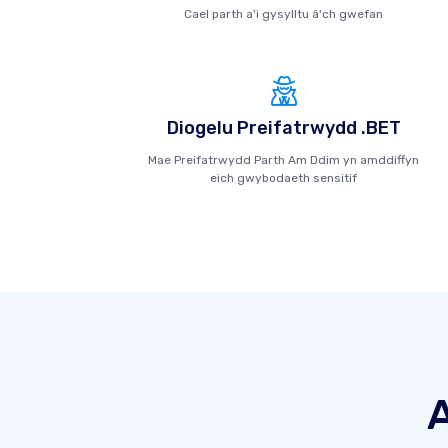
Cael parth a'i gysylltu â'ch gwefan
Diogelu Preifatrwydd .BET
Mae Preifatrwydd Parth Am Ddim yn amddiffyn
eich gwybodaeth sensitif