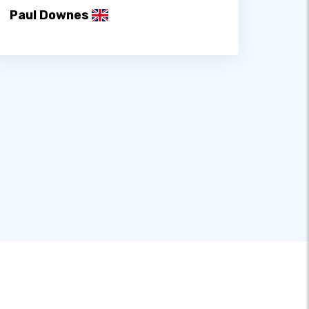
Paul Downes