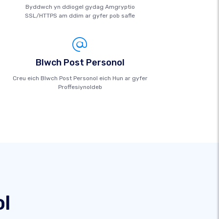
Byddwch yn ddiogel gydag Amgryptio
SSL/HTTPS am ddim ar gyfer pob safle
Blwch Post Personol
Creu eich Blwch Post Personol eich Hun ar gyfer
Proffesiynoldeb
l