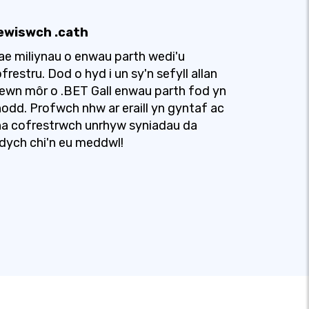
ewiswch .cath
e miliynau o enwau parth wedi'u
frestru. Dod o hyd i un sy'n sefyll allan
wn môr o .BET Gall enwau parth fod yn
odd. Profwch nhw ar eraill yn gyntaf ac
a cofrestrwch unrhyw syniadau da
dych chi'n eu meddwl!