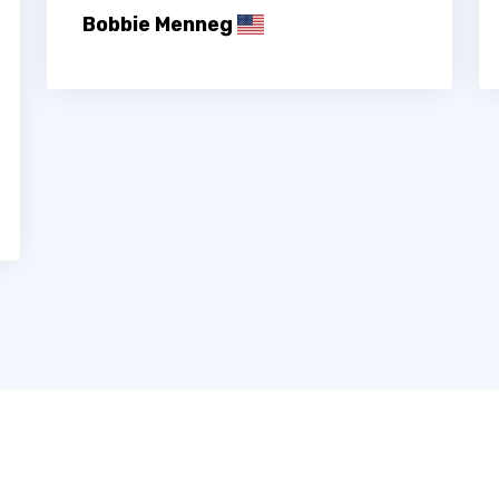
Bobbie Menneg