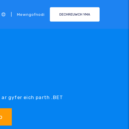
|
Mewngofnodi
DECHREUWCH YMA
 ar gyfer eich parth .BET
o