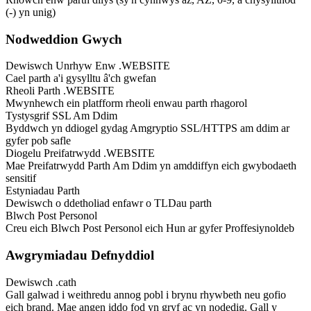
(-) yn unig)
Nodweddion Gwych
Dewiswch Unrhyw Enw .WEBSITE
Cael parth a'i gysylltu â'ch gwefan
Rheoli Parth .WEBSITE
Mwynhewch ein platfform rheoli enwau parth rhagorol
Tystysgrif SSL Am Ddim
Byddwch yn ddiogel gydag Amgryptio SSL/HTTPS am ddim ar
gyfer pob safle
Diogelu Preifatrwydd .WEBSITE
Mae Preifatrwydd Parth Am Ddim yn amddiffyn eich gwybodaeth
sensitif
Estyniadau Parth
Dewiswch o ddetholiad enfawr o TLDau parth
Blwch Post Personol
Creu eich Blwch Post Personol eich Hun ar gyfer Proffesiynoldeb
Awgrymiadau Defnyddiol
Dewiswch .cath
Gall galwad i weithredu annog pobl i brynu rhywbeth neu gofio
eich brand. Mae angen iddo fod yn gryf ac yn nodedig. Gall y