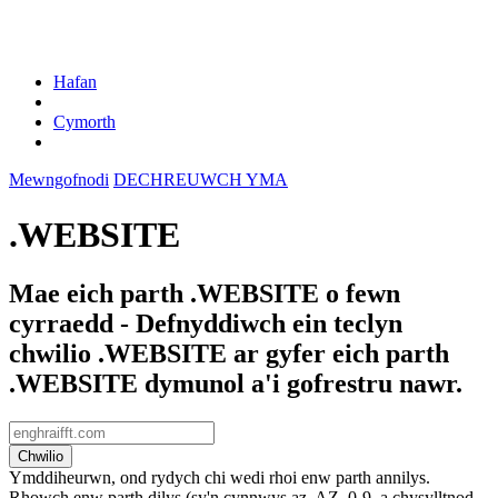
Hafan
Cymorth
Mewngofnodi
DECHREUWCH YMA
.WEBSITE
Mae eich parth .WEBSITE o fewn
cyrraedd - Defnyddiwch ein teclyn
chwilio .WEBSITE ar gyfer eich parth
.WEBSITE dymunol a'i gofrestru nawr.
Chwilio
Ymddiheurwn, ond rydych chi wedi rhoi enw parth annilys.
Rhowch enw parth dilys (sy'n cynnwys az, AZ, 0-9, a chysylltnod