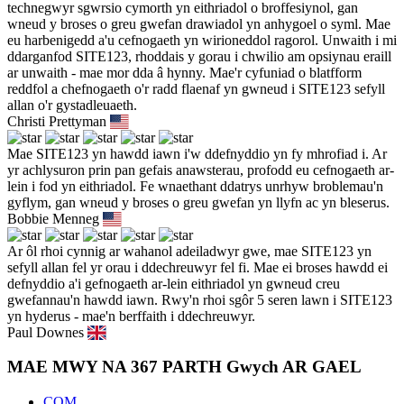
technegwyr sgwrsio cymorth yn eithriadol o broffesiynol, gan
wneud y broses o greu gwefan drawiadol yn anhygoel o syml. Mae
eu harbenigedd a'u cefnogaeth yn wirioneddol ragorol. Unwaith i mi
ddarganfod SITE123, rhoddais y gorau i chwilio am opsiynau eraill
ar unwaith - mae mor dda â hynny. Mae'r cyfuniad o blatfform
reddfol a chefnogaeth o'r radd flaenaf yn gwneud i SITE123 sefyll
allan o'r gystadleuaeth.
Christi Prettyman
Mae SITE123 yn hawdd iawn i'w ddefnyddio yn fy mhrofiad i. Ar
yr achlysuron prin pan gefais anawsterau, profodd eu cefnogaeth ar-
lein i fod yn eithriadol. Fe wnaethant ddatrys unrhyw broblemau'n
gyflym, gan wneud y broses o greu gwefan yn llyfn ac yn bleserus.
Bobbie Menneg
Ar ôl rhoi cynnig ar wahanol adeiladwyr gwe, mae SITE123 yn
sefyll allan fel yr orau i ddechreuwyr fel fi. Mae ei broses hawdd ei
defnyddio a'i gefnogaeth ar-lein eithriadol yn gwneud creu
gwefannau'n hawdd iawn. Rwy'n rhoi sgôr 5 seren lawn i SITE123
yn hyderus - mae'n berffaith i ddechreuwyr.
Paul Downes
MAE MWY NA 367 PARTH Gwych AR GAEL
COM