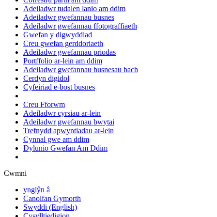
Adeiladwr tudalen lanio am ddim
Adeiladwr gwefannau busnes
Adeiladwr gwefannau ffotograffiaeth
Gwefan y digwyddiad
Creu gwefan gerddoriaeth
Adeiladwr gwefannau priodas
Portffolio ar-lein am ddim
Adeiladwr gwefannau busnesau bach
Cerdyn digidol
Cyfeiriad e-bost busnes
Creu Fforwm
Adeiladwr cyrsiau ar-lein
Adeiladwr gwefannau bwytai
Trefnydd apwyntiadau ar-lein
Cynnal gwe am ddim
Dylunio Gwefan Am Ddim
Cwmni
ynglŷn â
Canolfan Gymorth
Swyddi
(English)
Cysylltiedigion