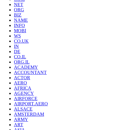
NET
ORG
BIZ
NAME
INFO
MOBI
WS
CO.UK
IN
DE
CO.IL
ORG.IL
ACADEMY
ACCOUNTANT
ACTOR
AERO
AFRICA
AGENCY
AIRFORCE
AIRPORT.AERO
ALSACE
AMSTERDAM
ARMY
ART
ASIA