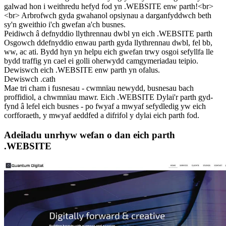
galwad hon i weithredu hefyd fod yn .WEBSITE enw parth!<br>
<br> Arbrofwch gyda gwahanol opsiynau a darganfyddwch beth
sy'n gweithio i'ch gwefan a'ch busnes.
Peidiwch â defnyddio llythrennau dwbl yn eich .WEBSITE parth
Osgowch ddefnyddio enwau parth gyda llythrennau dwbl, fel bb,
ww, ac ati. Bydd hyn yn helpu eich gwefan trwy osgoi sefyllfa lle
bydd traffig yn cael ei golli oherwydd camgymeriadau teipio.
Dewiswch eich .WEBSITE enw parth yn ofalus.
Dewiswch .cath
Mae tri cham i fusnesau - cwmnïau newydd, busnesau bach
proffidiol, a chwmnïau mawr. Eich .WEBSITE Dylai'r parth gyd-
fynd â lefel eich busnes - po fwyaf a mwyaf sefydledig yw eich
corfforaeth, y mwyaf aeddfed a difrifol y dylai eich parth fod.
Adeiladu unrhyw wefan o dan eich parth
.WEBSITE