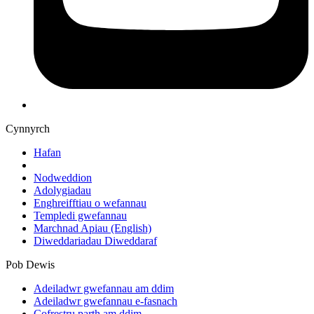
Cynnyrch
Hafan
Nodweddion
Adolygiadau
Enghreifftiau o wefannau
Templedi gwefannau
Marchnad Apiau
(English)
Diweddariadau Diweddaraf
Pob Dewis
Adeiladwr gwefannau am ddim
Adeiladwr gwefannau e-fasnach
Cofrestru parth am ddim