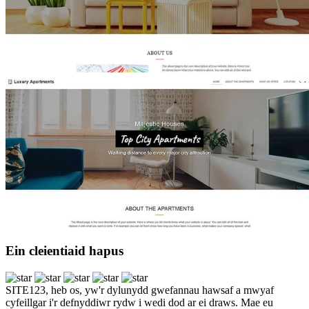
Ein cleientiaid hapus
SITE123, heb os, yw'r dylunydd gwefannau hawsaf a mwyaf
cyfeillgar i'r defnyddiwr rydw i wedi dod ar ei draws. Mae eu