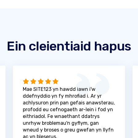
Ein cleientiaid hapus
Mae SITE123 yn hawdd iawn i'w
ddefnyddio yn fy mhrofiad i. Ar yr
achlysuron prin pan gefais anawsterau,
profodd eu cefnogaeth ar-lein i fod yn
eithriadol. Fe wnaethant ddatrys
unrhyw broblemau'n gyflym, gan
wneud y broses o greu gwefan yn llyfn
ac yn bleserus.