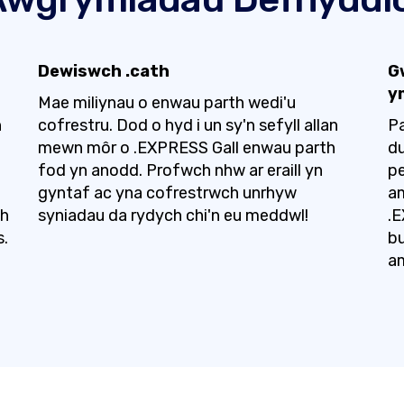
Dewiswch .cath
G
y
Mae miliynau o enwau parth wedi'u
n
cofrestru. Dod o hyd i un sy'n sefyll allan
P
mewn môr o .EXPRESS Gall enwau parth
du
fod yn anodd. Profwch nhw ar eraill yn
pe
gyntaf ac yna cofrestrwch unrhyw
a
ch
syniadau da rydych chi'n eu meddwl!
.E
s.
bu
a