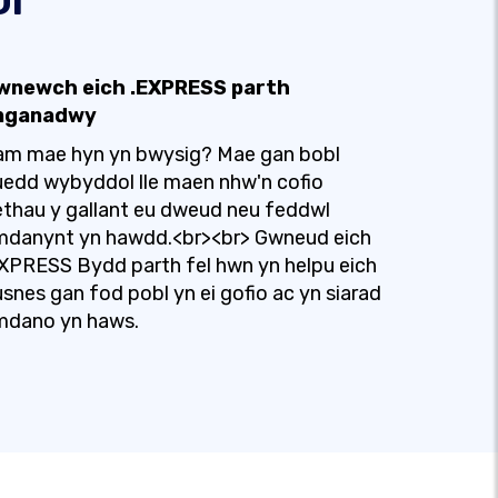
wnewch eich .EXPRESS parth
nganadwy
am mae hyn yn bwysig? Mae gan bobl
edd wybyddol lle maen nhw'n cofio
thau y gallant eu dweud neu feddwl
mdanynt yn hawdd.<br><br> Gwneud eich
XPRESS Bydd parth fel hwn yn helpu eich
snes gan fod pobl yn ei gofio ac yn siarad
mdano yn haws.