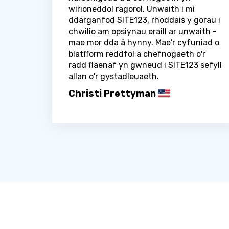
wirioneddol ragorol. Unwaith i mi
ddarganfod SITE123, rhoddais y gorau i
chwilio am opsiynau eraill ar unwaith -
mae mor dda â hynny. Mae'r cyfuniad o
blatfform reddfol a chefnogaeth o'r
radd flaenaf yn gwneud i SITE123 sefyll
allan o'r gystadleuaeth.
Christi Prettyman