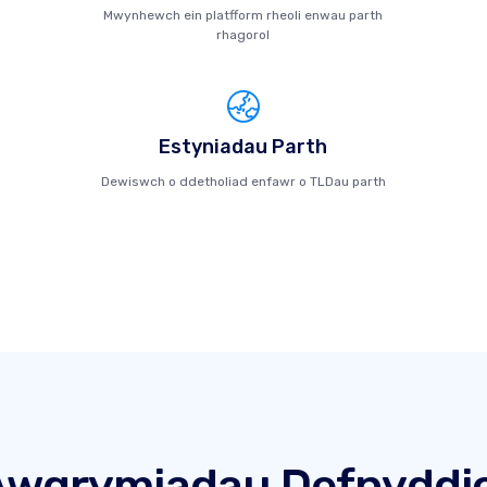
Mwynhewch ein platfform rheoli enwau parth
rhagorol
Estyniadau Parth
Dewiswch o ddetholiad enfawr o TLDau parth
Awgrymiadau Defnyddio