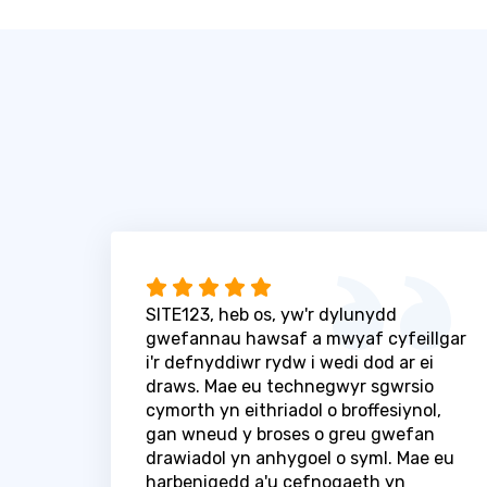
SITE123, heb os, yw'r dylunydd
gwefannau hawsaf a mwyaf cyfeillgar
i'r defnyddiwr rydw i wedi dod ar ei
draws. Mae eu technegwyr sgwrsio
cymorth yn eithriadol o broffesiynol,
gan wneud y broses o greu gwefan
drawiadol yn anhygoel o syml. Mae eu
harbenigedd a'u cefnogaeth yn