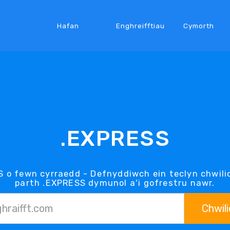
Hafan
Enghreifftiau
Cymorth
.EXPRESS
 o fewn cyrraedd - Defnyddiwch ein teclyn chwili
parth .EXPRESS dymunol a'i gofrestru nawr.
Chwili