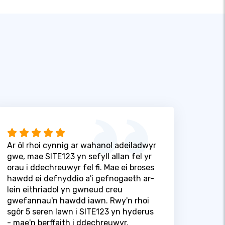
Ar ôl rhoi cynnig ar wahanol adeiladwyr
gwe, mae SITE123 yn sefyll allan fel yr
orau i ddechreuwyr fel fi. Mae ei broses
hawdd ei defnyddio a'i gefnogaeth ar-
lein eithriadol yn gwneud creu
gwefannau'n hawdd iawn. Rwy'n rhoi
sgôr 5 seren lawn i SITE123 yn hyderus
- mae'n berffaith i ddechreuwyr.