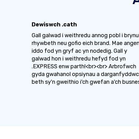
Dewiswch .cath
Gall galwad i weithredu annog pobl i brynu
rhywbeth neu gofio eich brand. Mae ange
iddo fod yn gryf ac yn nodedig. Gall y
galwad hon i weithredu hefyd fod yn
.EXPRESS enw parth!<br><br> Arbrofwch
gyda gwahanol opsiynau a darganfyddw
beth sy'n gweithio i'ch gwefan a'ch busne