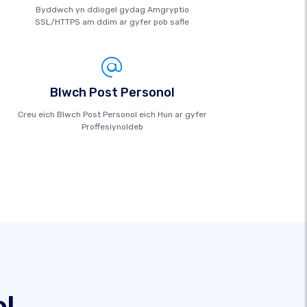
Byddwch yn ddiogel gydag Amgryptio
SSL/HTTPS am ddim ar gyfer pob safle
Blwch Post Personol
Creu eich Blwch Post Personol eich Hun ar gyfer
Proffesiynoldeb
l