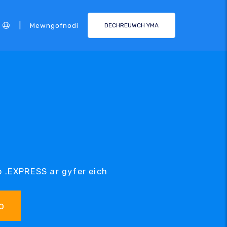
|
Mewngofnodi
DECHREUWCH YMA
o .EXPRESS ar gyfer eich
o