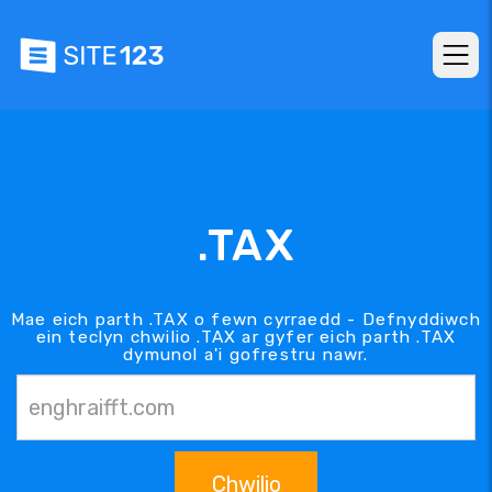
.TAX
Mae eich parth .TAX o fewn cyrraedd - Defnyddiwch
ein teclyn chwilio .TAX ar gyfer eich parth .TAX
dymunol a'i gofrestru nawr.
Chwilio