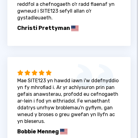
reddfol a chefnogaeth o'r radd flaenaf yn
gwneud i SITE123 sefyll allan o'r
gystadleuaeth.
Christi Prettyman
Mae SITE123 yn hawdd iawn i'w ddefnyddio
yn fy mhrofiad i. Ar yr achlysuron prin pan
gefais anawsterau, profodd eu cefnogaeth
ar-lein i fod yn eithriadol. Fe wnaethant
ddatrys unrhyw broblemau'n gyflym, gan
wneud y broses o greu gwefan yn llyfn ac
yn bleserus.
Bobbie Menneg