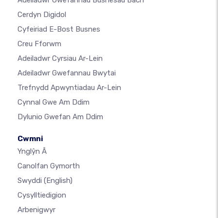
Adeiladwr Gwefannau Busnesau Bach
Cerdyn Digidol
Cyfeiriad E-Bost Busnes
Creu Fforwm
Adeiladwr Cyrsiau Ar-Lein
Adeiladwr Gwefannau Bwytai
Trefnydd Apwyntiadau Ar-Lein
Cynnal Gwe Am Ddim
Dylunio Gwefan Am Ddim
Cwmni
Ynglŷn Â
Canolfan Gymorth
Swyddi
(English)
Cysylltiedigion
Arbenigwyr