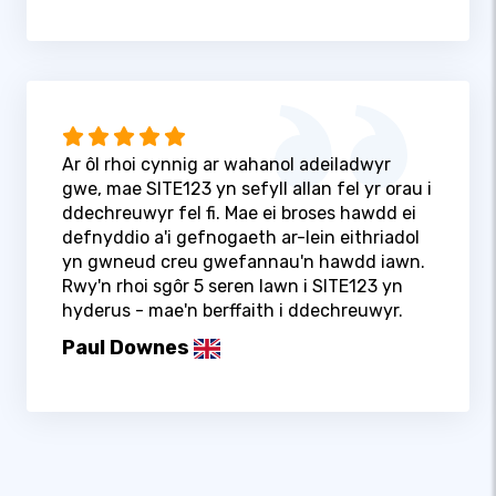
Ar ôl rhoi cynnig ar wahanol adeiladwyr
gwe, mae SITE123 yn sefyll allan fel yr orau i
ddechreuwyr fel fi. Mae ei broses hawdd ei
defnyddio a'i gefnogaeth ar-lein eithriadol
yn gwneud creu gwefannau'n hawdd iawn.
Rwy'n rhoi sgôr 5 seren lawn i SITE123 yn
hyderus - mae'n berffaith i ddechreuwyr.
Paul Downes