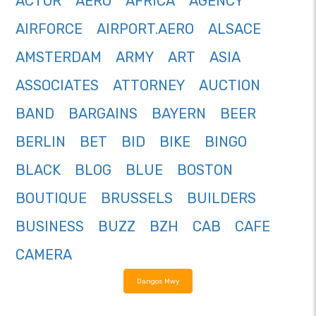
ACTOR
AERO
AFRICA
AGENCY
AIRFORCE
AIRPORT.AERO
ALSACE
AMSTERDAM
ARMY
ART
ASIA
ASSOCIATES
ATTORNEY
AUCTION
BAND
BARGAINS
BAYERN
BEER
BERLIN
BET
BID
BIKE
BINGO
BLACK
BLOG
BLUE
BOSTON
BOUTIQUE
BRUSSELS
BUILDERS
BUSINESS
BUZZ
BZH
CAB
CAFE
CAMERA
Dangos Mwy