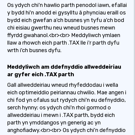
Os ydych chi'n hawlio parth penodol iawn, efallai
y bydd hi'n anodd ei gysylltu â phynciau eraill os
bydd eich gwefan a'ch busnes yn tyfu a'ch bod
chi eisiau gwerthu neu wneud busnes mewn
ffyrdd gwahanol.<br><br> Meddyliwch ymlaen
llaw a rhowch eich parth .TAX lle i'r parth dyfu
wrth i'ch busnes dyfu.
Meddyliwch am ddefnyddio allweddeiriau
ar gyfer eich .TAX parth
Gall allweddeiriau wneud rhyfeddodau i wella
eich optimeiddio peiriannau chwilio. Mae angen i
chi fod yn ofalus sut rydych chi'n eu defnyddio,
serch hynny; os ydych chi'n rhoi gormod o
allweddeiriau i mewn i .TAX parth, bydd eich
parth yn ymddangos yn generig ac yn
anghofiadwy.<br><br> Os ydych chi'n defnyddio