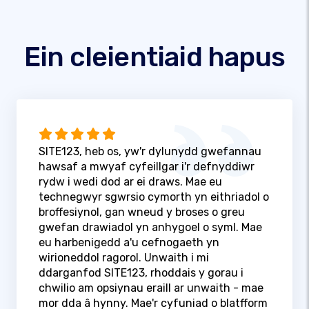
Ein cleientiaid hapus
SITE123, heb os, yw'r dylunydd gwefannau
hawsaf a mwyaf cyfeillgar i'r defnyddiwr
rydw i wedi dod ar ei draws. Mae eu
technegwyr sgwrsio cymorth yn eithriadol o
broffesiynol, gan wneud y broses o greu
gwefan drawiadol yn anhygoel o syml. Mae
eu harbenigedd a'u cefnogaeth yn
wirioneddol ragorol. Unwaith i mi
ddarganfod SITE123, rhoddais y gorau i
chwilio am opsiynau eraill ar unwaith - mae
mor dda â hynny. Mae'r cyfuniad o blatfform