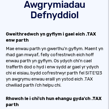
Awgrymiadau
Defnyddiol
Gweithredwch yn gyflym i gael eich .TAX
enw parth
Mae enwau parth yn gwerthu'n gyflym. Maent yn
rhad gan mwyaf, felly cofrestrwch eich hoff
enwau parth yn gyflym. Os ydych chi'n cael
trafferth dod o hyd i enw sydd ar gael yr ydych
chi ei eisiau, bydd cofrestrwyr parth fel SITE123
yn awgrymu enwau eraill yn ystod eich .TAX
chwiliad parth i'ch helpu chi.
Rhowch le i chi'ch hun ehangu gyda'ch .TAX
parth