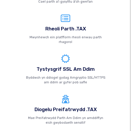
Cael parth a'i gysylltu â'ch gwefan
Rheoli Parth .TAX
Mwynhewch ein platfform rheoli enwau parth
rhagorol
Tystysgrif SSL Am Ddim
Byddwch yn ddiogel gydag Amgryptio SSL/HTTPS
am ddim ar gyfer pob safle
Diogelu Preifatrwydd .TAX
Mae Preifatrwydd Parth Am Ddim yn amddiffyn
eich gwybodaeth sensitif