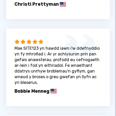
Christi Prettyman
Mae SITE123 yn hawdd iawn i'w ddefnyddio
yn fy mhrofiad i. Ar yr achlysuron prin pan
gefais anawsterau, profodd eu cefnogaeth
ar-lein i fod yn eithriadol. Fe wnaethant
ddatrys unrhyw broblemau'n gyflym, gan
wneud y broses o greu gwefan yn llyfn ac
yn bleserus.
Bobbie Menneg