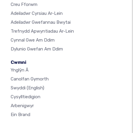
Creu Fforwm
Adeiladwr Cyrsiau Ar-Lein
Adeiladwr Gwefannau Bwytai
Trefnydd Apwyntiadau Ar-Lein
Cynnal Gwe Am Ddim
Dylunio Gwefan Am Ddim
Cwmni
Ynglŷn Â
Canolfan Gymorth
Swyddi
(English)
Cysylltiedigion
Arbenigwyr
Ein Brand