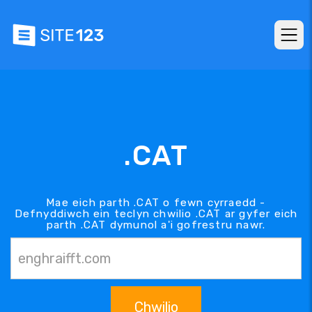
.CAT
Mae eich parth .CAT o fewn cyrraedd -
Defnyddiwch ein teclyn chwilio .CAT ar gyfer eich
parth .CAT dymunol a'i gofrestru nawr.
Chwilio