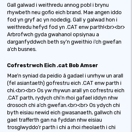
Gall galwad i weithredu annog pobl i brynu
rhywbeth neu gofio eich brand. Mae angen iddo
fod yn gryf ac yn nodedig. Gall y galwad hon i
weithredu hefyd fod yn .CAT enw parth!<br><br>
Arbrofwch gyda gwahanol opsiynau a
darganfyddwch beth sy'n gweithio i'ch gwefan
a'ch busnes.
Cofrestrwch Eich .cat Bob Amser
Mae'n syniad da peidio â gadael i unrhyw un arall
(fel asiantaeth) gofrestru eich .CAT enw parth i
chi.<br><br> Os yw rhywun arall yn cofrestru eich
.CAT parth, rydych chi'n rhoi gafael iddyn nhw
drosoch chi a'ch gwefan.<br><br> Os ydych chi
byth eisiau newid eich gwasanaeth, gallwch chi
gael trafferth gan na fyddan nhw eisiau
trosglwyddo'r parth i chi a rhoi rheolaeth i chi