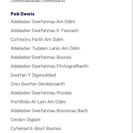
Diweddariadau Diweddaraf
Pob Dewis
Adeiladwr Gwefannau Am Ddim
Adeiladwr Gwefannau E-Fasnach
Cofrestru Parth Am Ddim
Adeiladwr Tudalen Lanio Am Ddim
Adeiladwr Gwefannau Busnes
Adeiladwr Gwefannau Ffotograffiaeth
Gwefan Y Digwyddiad
Creu Gwefan Gerddoriaeth
Adeiladwr Gwefannau Priodas
Portffolio Ar-Lein Am Ddim
Adeiladwr Gwefannau Busnesau Bach
Cerdyn Digidol
Cyfeiriad E-Bost Busnes