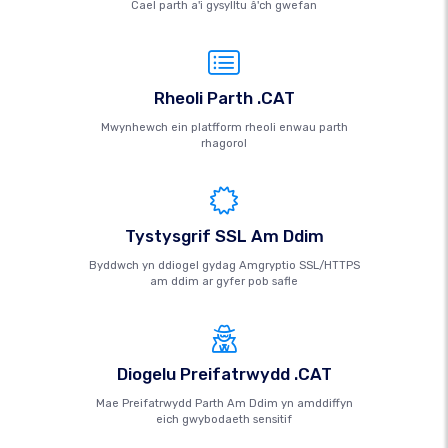
Cael parth a'i gysylltu â'ch gwefan
Rheoli Parth .CAT
Mwynhewch ein platfform rheoli enwau parth
rhagorol
Tystysgrif SSL Am Ddim
Byddwch yn ddiogel gydag Amgryptio SSL/HTTPS
am ddim ar gyfer pob safle
Diogelu Preifatrwydd .CAT
Mae Preifatrwydd Parth Am Ddim yn amddiffyn
eich gwybodaeth sensitif