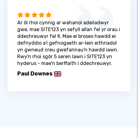
Ar ôl rhoi cynnig ar wahanol adeiladwyr
gwe, mae SITE123 yn sefyll allan fel yr orau i
ddechreuwyr fel fi. Mae ei broses hawdd ei
defnyddio a'i gefnogaeth ar-lein eithriadol
yn gwneud creu gwefannau'n hawdd iawn.
Rwy'n rhoi sgôr 5 seren lawn i SITE123 yn
hyderus - mae'n berffaith i ddechreuwyr.
Paul Downes