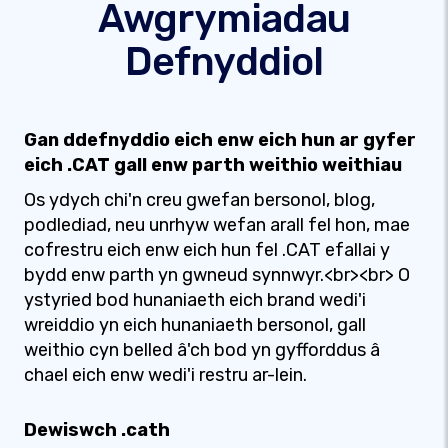
Awgrymiadau
Defnyddiol
Gan ddefnyddio eich enw eich hun ar gyfer
eich .CAT gall enw parth weithio weithiau
Os ydych chi'n creu gwefan bersonol, blog,
podlediad, neu unrhyw wefan arall fel hon, mae
cofrestru eich enw eich hun fel .CAT efallai y
bydd enw parth yn gwneud synnwyr.<br><br> O
ystyried bod hunaniaeth eich brand wedi'i
wreiddio yn eich hunaniaeth bersonol, gall
weithio cyn belled â'ch bod yn gyfforddus â
chael eich enw wedi'i restru ar-lein.
Dewiswch .cath