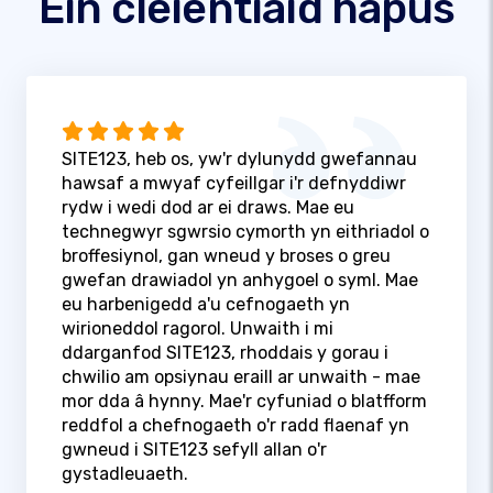
Ein cleientiaid hapus
SITE123, heb os, yw'r dylunydd gwefannau
hawsaf a mwyaf cyfeillgar i'r defnyddiwr
rydw i wedi dod ar ei draws. Mae eu
technegwyr sgwrsio cymorth yn eithriadol o
broffesiynol, gan wneud y broses o greu
gwefan drawiadol yn anhygoel o syml. Mae
eu harbenigedd a'u cefnogaeth yn
wirioneddol ragorol. Unwaith i mi
ddarganfod SITE123, rhoddais y gorau i
chwilio am opsiynau eraill ar unwaith - mae
mor dda â hynny. Mae'r cyfuniad o blatfform
reddfol a chefnogaeth o'r radd flaenaf yn
gwneud i SITE123 sefyll allan o'r
gystadleuaeth.